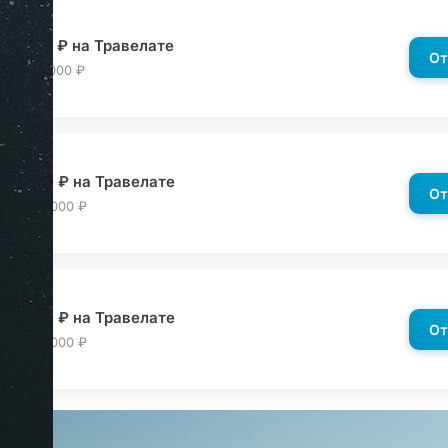
д −200 ₽ на Травелате
От
й от 10,000 ₽
д −300 ₽ на Травелате
От
й от 20,000 ₽
д −400 ₽ на Травелате
От
й от 30,000 ₽