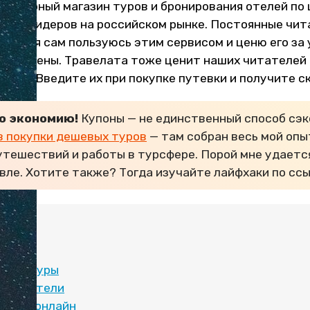
опулярный магазин туров и бронирования отелей по 
ин из лидеров на российском рынке. Постоянные чи
т, что я сам пользуюсь этим сервисом и ценю его за
тные цены. Травелата тоже ценит наших читателей
оды. Введите их при покупке путевки и получите с
о экономию!
Купоны — не единственный способ сэк
в покупки дешевых туров
— там собран весь мой опыт
утешествий и работы в турсфере. Порой мне удаетс
вле. Хотите также? Тогда изучайте лайфхаки по ссы
:
ы на туры
ы на отели
ь тур онлайн