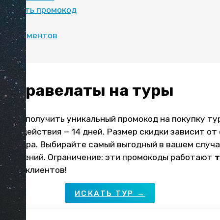
льзовать промокод
ура
е документов
ы Травелаты на туры
ожете получить уникальный промокод на покупку ту
срок действия — 14 дней. Размер скидки зависит от
ого сбора. Выбирайте самый выгодный в вашем случа
направлений. Ограничение: эти промокоды работают
т
 новых клиентов!
ИСКАТЬ ТУР →