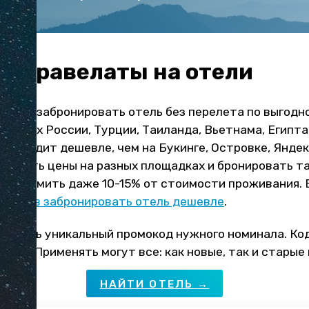
ы Травелаты на отели
ожете забронировать отель без перелета по выгодн
рортах России, Турции, Таиланда, Вьетнама, Египта
о выходит дешевле, чем на Букинге, Островке, Яндек
верять цены на разных площадках и бронировать та
сэкономить даже 10-15% от стоимости проживания. 
пособов забронировать отель дешевле
.
лучить уникальный промокод нужного номинала. Ко
 дней. Применять могут все: как новые, так и старые
НАЙТИ ОТЕЛЬ →