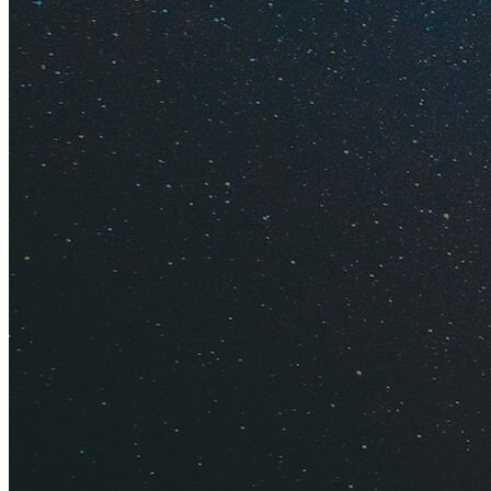
Как испо
Оплата т
Получени
Промокод
В форме ниже вы м
Коды одноразовые, 
без учета топливн
для всех стран и 
заказ
, то есть для