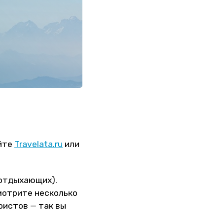
айте
Travelata.ru
или
 отдыхающих).
мотрите несколько
ристов — так вы