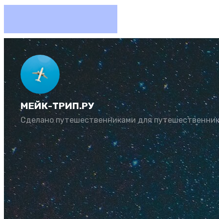
Промоко
август 
МЕЙК-ТРИП.РУ
Сделано путешественниками для путешественни
Автор:
Алексей С
Покупайте туры со
промокодов Травел
экономии.