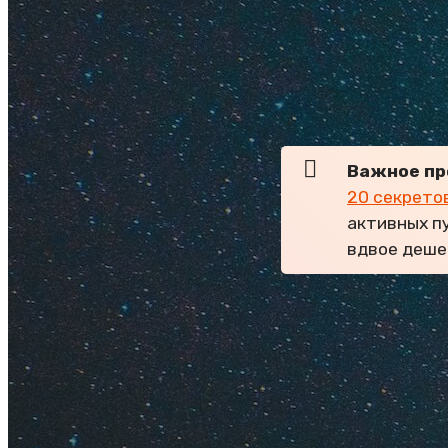
Travelata.ru
— это п
туроператоров, од
сайта и блога знаю
надежность и прия
специальные промок
Важное пр
20 секрето
активных п
вдвое деше
Содержание
Промокод
Промокод
Как купит