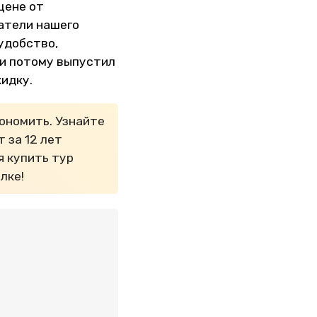
цене от
татели нашего
 удобство,
 и потому выпустил
кидку.
ономить. Узнайте
 за 12 лет
я купить тур
лке!