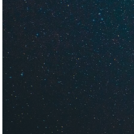
Промокод
На Травелате вы м
туроператора на ку
других стран. Част
Советую всегда про
Порой получается 
смотрите тут:
11 с
Ниже вы можете по
срок действия — 14