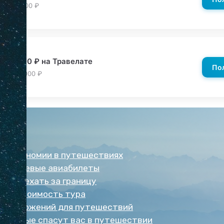
 от 80,000 ₽
д −3000 ₽ на Травелате
По
 от 100,000 ₽
ь!
тов экономии в путешествиях
ть дешевые авиабилеты
артой ехать за границу
ит в стоимость тура
х приложений для путешествий
, которые спасут вас в путешествии