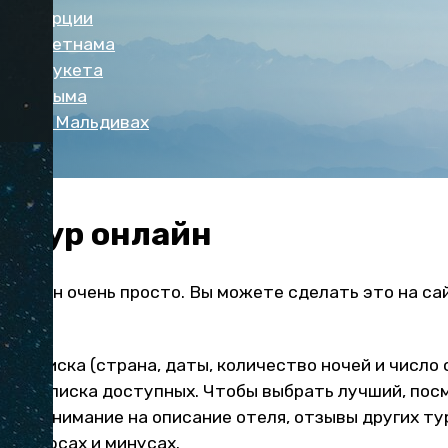
ели Турции
ели Вьетнама
ели Пхукета
ели Крыма
ели на Мальдивах
ь тур онлайн
 онлайн очень просто. Вы можете сделать это на с
жении
.
му поиска (страна, даты, количество ночей и число
ь из списка доступных. Чтобы выбрать лучший, пос
айте внимание на описание отеля, отзывы других ту
ех плюсах и минусах.