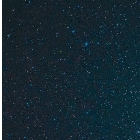
Для туров
Промоко
3000 ₽
Для туров
Полезно знат
18 секре
Как купи
С какой к
Что вход
12 нужны
17 вещей