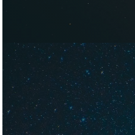
Новые от
Новые от
Новые от
Новые от
Новые от
Как купит
Забронировать тур
в
мобильном прило
Заполните фор
Выберите отел
разных. Обращ
узнаете обо вс