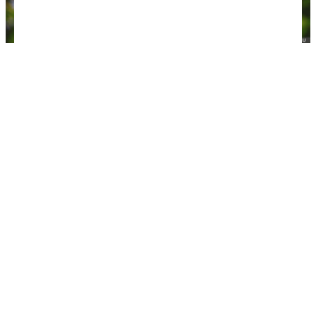
Пакеты
Безмен
Если летите лоукостером, важно знать точный
вес ручной клади, чтобы в спешке перед стойкой
регистрации не перекладывать вещи. Хоть мы и
летали так много раз, что уже определяем весь
рюкзаков на глаз с точностью до полкило, все же
возим с собой электронный компактный безмен.
Он выдерживает до 40 кг — можно и чемодан для
багажа взвешивать.
Еще одно применение, которое всего за
несколько раз окупит траты на безмен —