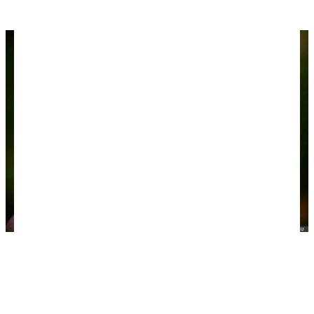
Пантенол
Орехи и каша в пакетиках