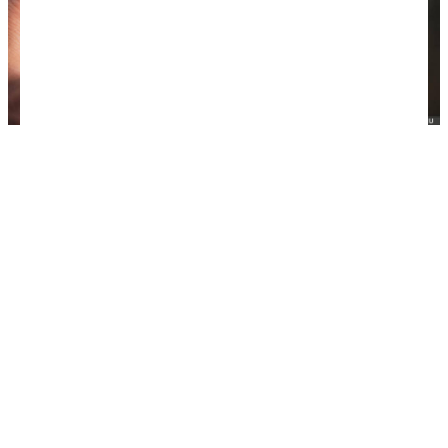
Репитер Wi-Fi
Пауэр банк
Пауэр банк Xiaomi мощностью 20000 мАп — тоже
незаменимая вещь в наших путешествиях. От
него можно раз 5 полностью зарядить телефон
или другие гаджеты. Очень выручает в дороге и
аэропортах — не нужно искать розетки и
переживать о заряде батарейки. Покупали тоже
на
Aliexpress
.
Цена — 1500 рублей.