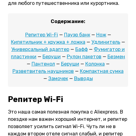
для любого путешественника или курортника.
Содержание:
Репитер Wi-Fi
—
Пауэр банк
—
Нож
—
Кипятильник + кружка + ложка
—
Удлинитель
—
Универсальный адаптер
—
Бафф
—
Фумигатор и
пластинки
—
Беруши
—
Рулон пакетов
—
Безмен
—
Пантенол
—
Беруши
—
Колонка
—
Разветвитель наушников
—
Компактная сумка
—
Замочек
—
Выводы
Репитер Wi-Fi
Это наша самая полезная покупка с Aliexpress. В
поездке нам важен хороший интернет, и репитер
позволяет усилить сигнал Wi-Fi. Чуть ли не в
каждом втором отеле сигнал слабый, и репитер