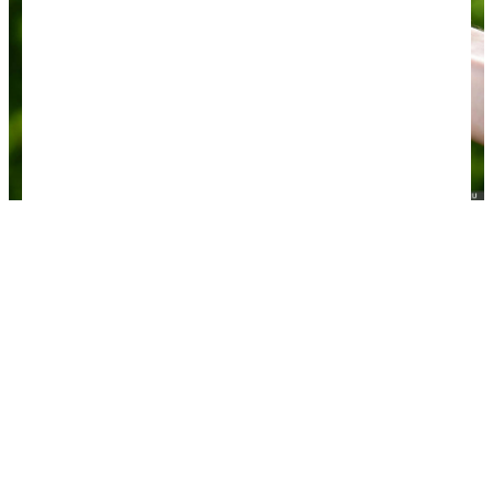
Складной нож
Кипятильник + кружка +
ложка
Эта тройка вещей не раз скрашивала
путешествие, потому что в номере отеля далеко
не всегда есть электрический чайник и набор
посуды или общая кухня. Так приятно согреться
чаем после долгой прогулки по городу в холодную