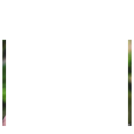
проверка, не обвешивают ли на рынке. Это
распространено во многих туристических
местах. Продавцы в шоке от такого!
Цена — 400 рублей.
Безмен