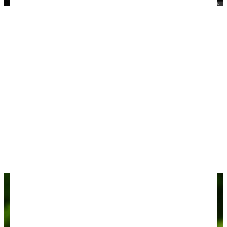
Пауэр банк
Нож
Небольшой складной ножик — тоже наш вечный
спутник. Разумеется, только если летим с
багажом, в ручную кладь нельзя. Особенно часто
используем в Юго-Восточной Азии: например,
разрезать и почистить фрукты или поделить
выпечку.
Цена — 200-1000 рублей.