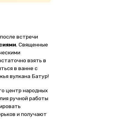
 после встречи
сиями
. Священные
ическими
остаточно взять в
ться в ванне с
жья вулкана Батур!
то центр народных
елия ручной работы
тировать
ерьков и получают