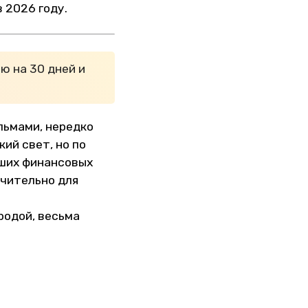
 2026 году.
ю на 30 дней и
льмами, нередко
ий свет, но по
ьших финансовых
ючительно для
родой, весьма