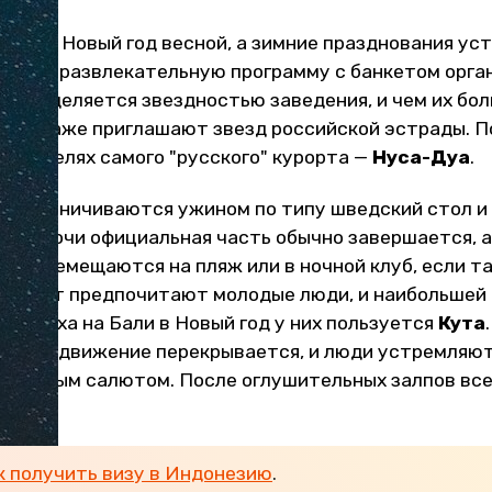
 свой Новый год весной, а зимние празднования ус
онную развлекательную программу с банкетом орга
определяется звездностью заведения, и чем их бол
орые даже приглашают звезд российской эстрады. 
5* отелях самого "русского" курорта —
Нуса-Дуа
.
х ограничиваются ужином по типу шведский стол и
 полуночи официальная часть обычно завершается, 
о перемещаются на пляж или в ночной клуб, если т
вариант предпочитают молодые люди, и наибольшей
 отдыха на Бали в Новый год у них пользуется
Кута
одское движение перекрывается, и люди устремляют
дничным салютом. После оглушительных залпов вс
арах.
к получить визу в Индонезию
.