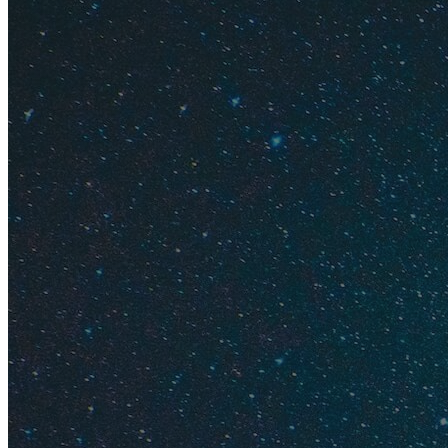
Содержание
Как встр
Чем заня
Погода н
Цены на 
Стоимост
Лучшие о
Отзывы о
Как встре