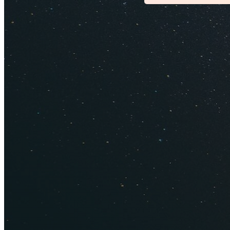
Чем занят
Бали очень популяр
нового 2026 года 
храмы, рисовые тер
животными и птица
аренду скутер. А к
лепестками и специ
Те, кто интересует
промыслов и творч
или полотно одног
знаменитый кофе Ko
самый дорогой сорт