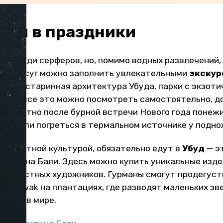
ься в праздники
ен среди серферов, но, помимо водных развлечений,
свой досуг можно заполнить увлекательными
экскур
расы, старинная архитектура Убуда, парки с экзот
ми — все это можно посмотреть самостоятельно, д
ак приятно после бурной встречи Нового года понежи
ями или погреться в термальном источнике у подно
ся местной культурой, обязательно едут в
Убуд
— э
ества на Бали. Здесь можно купить уникальные изд
о из местных художников. Гурманы смогут продегус
pi Luwak на плантациях, где разводят маленьких зв
 кофе в мире.