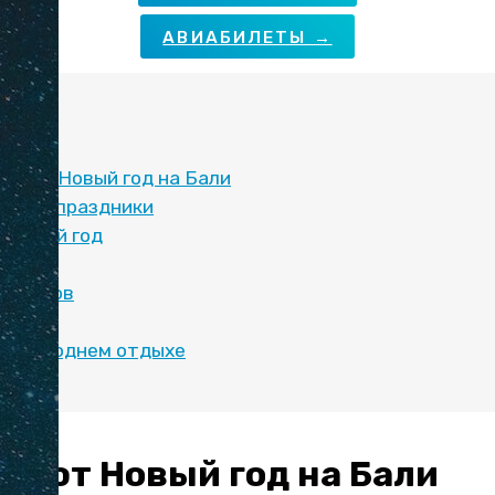
АВИАБИЛЕТЫ →
:
ечают Новый год на Бали
ться в праздники
а Новый год
Бали
ь туров
тели
 новогоднем отдыхе
чают Новый год на Бали