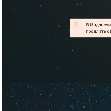
что советуют турис
В Индонези
продлить од
Желание убежать о
посещает жителей н
сравнению с элит
затрат. А на фоне 
пляжного отдыха, 
достопримечательн
благосклонной к че