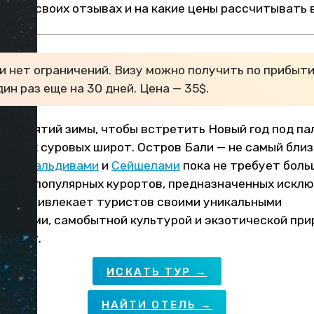
ты в своих отзывах и на какие цены рассчитывать в
и нет ограничений. Визу можно получить по прибыти
ин раз еще на 30 дней. Цена — 35$.
т объятий зимы, чтобы встретить Новый год под па
аших суровых широт. Остров Бали — не самый близк
ными
Мальдивами
и
Сейшелами
пока не требует бол
других популярных курортов, предназначенных искл
Бали привлекает туристов своими уникальными
остями, самобытной культурой и экзотической при
ловеку.
ИСКАТЬ ТУР →
НАЙТИ ОТЕЛЬ →