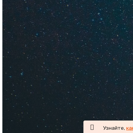
Балийцы встречают
туристов. Традици
Уровень торжества 
подготовка, некот
можно наблюдать в 
В бюджетных отеля
дискотекой. После
продолжения дружн
поблизости. Этот 
качестве места для
31 декабря все гор
полюбоваться праз
своим столикам в б
Узнайте,
ка