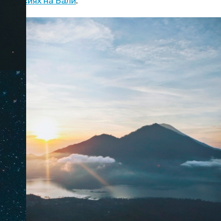
кскурсиях на Бали
.