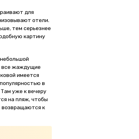
траивают для
низовывают отели.
ьше, тем серьезнее
Подобную картину
 небольшой
а все жаждущие
аковой имеется
 популярностью в
. Там уже к вечеру
ся на пляж, чтобы
е возвращаются к