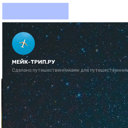
Как вст
МЕЙК-ТРИП.РУ
Автор:
Искра
К
Сделано путешественниками для путешественни