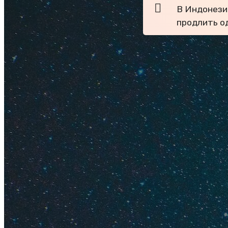
В Индонези
продлить од
Содержание
Где деше
Как улет
Акции
Путевки
Из Казах
Через Аз
Где деше