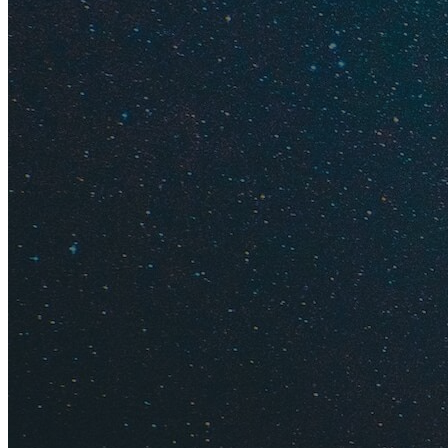
В этом обзоре мы 
сервис с кучей нуж
агентов и авиакомп
сервис
Trip.com
, о
переживайте, он п
Авиасейлс (он удоб
этот рейс на китай
покупать билеты д
Отели также совет
Букинге. Цены чаще
бронировать отели
Еще больше сэкон
страховку для загр
подписку Premium, 