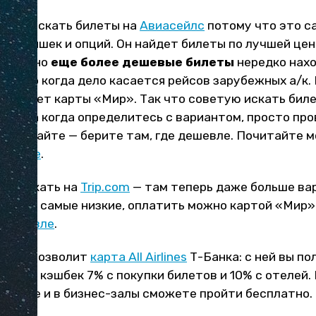
будем искать билеты на
Авиасейлс
потому что это с
ных фишек и опций. Он найдет билеты по лучшей це
аний, но
еще более дешевые билеты
нередко нах
собенно когда дело касается рейсов зарубежных а/к.
ринимает карты «Мир». Так что советую искать бил
нее), а когда определитесь с вариантом, просто пр
ском сайте — берите там, где дешевле. Почитайте 
ешевле
.
ую искать на
Trip.com
— там теперь даже больше вар
 всего самые низкие, оплатить можно картой «Мир»
 дешевле
.
омить позволит
карта All Airlines
Т-Банка: с ней вы п
аницы, кэшбек 7% с покупки билетов и 10% с отелей
то еще и в бизнес-залы сможете пройти бесплатно.