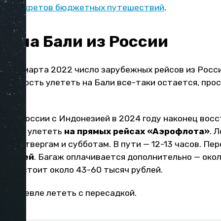
:
12 секретов бюджетных путешествий
.
ть на Бали из России
раля-марта 2022 число зарубежных рейсов из Росс
зможность улететь на Бали все-таки остается, про
ние России с Индонезией в 2024 году наконец восс
 можно улететь
на прямых рейсах «Аэрофлота»
. 
ам, четвергам и субботам. В пути — 12-13 часов. Пе
 рублей
. Багаж оплачивается дополнительно — окол
рону стоит около 43-60 тысяч рублей.
да, дешевле лететь с пересадкой.