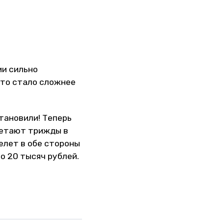
ии сильно
сто стало сложнее
тановили! Теперь
Летают трижды в
релет в обе стороны
о 20 тысяч рублей.