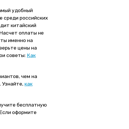
амый удобный
не среди российских
одит китайский
 Насчет оплаты не
еты именно на
оверьте цены на
мои советы:
Как
иантов, чем на
. Узнайте,
как
олучите бесплатную
. Если оформите