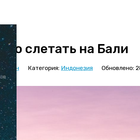
ево слетать на Бали
иницын
Категория:
Индонезия
Обновлено: 2
ков