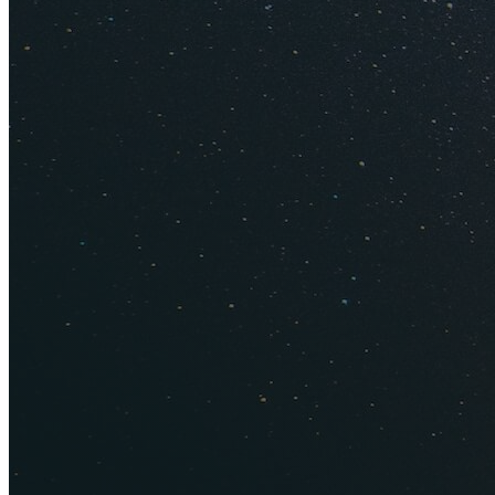
Посмотрите также
Как улете
После событий фев
сократилось, но во
и дороже.
Прямое авиасообще
из Москвы на Бали
неделю: по вторник
стоит
от 85 тысяч
Перелет в одну сто
Однако, как и всег