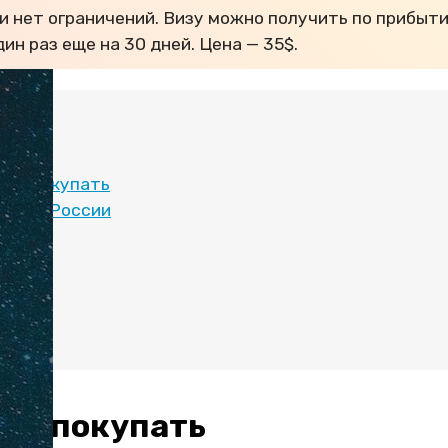
и нет ограничений. Визу можно получить по прибыти
ин раз еще на 30 дней. Цена — 35$.
:
вле покупать
еть из России
стана
ию
вле покупать