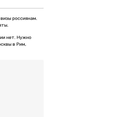
 визы россиянам.
яты.
ии нет. Нужно
осквы в Рим,