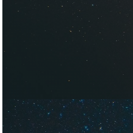
Условия въезда.
И
Небо закрыто для р
Цены на отдых в 
лететь с пересадко
Венецию, Милан и д
Содержание
Впечатле
Лучшие о
Лучшие п
Что посм
Отдых с 