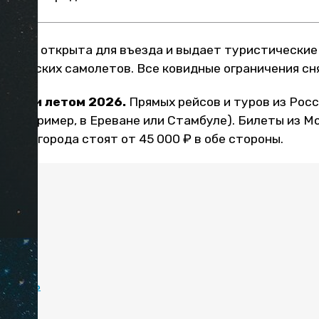
талия открыта для въезда и выдает туристические
оссийских самолетов. Все ковидные ограничения сн
Италии летом 2026.
Прямых рейсов и туров из Росс
й (например, в Ереване или Стамбуле). Билеты из М
ругие города стоят от 45 000 ₽ в обе стороны.
:
ния
тели
ляжи
отреть
детьми