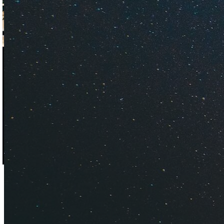
Одно название итал
туристов, нравится
пляжи и что посмот