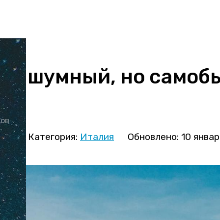
 — шумный, но само
ков
ова
Категория:
Италия
Обновлено: 10 янва