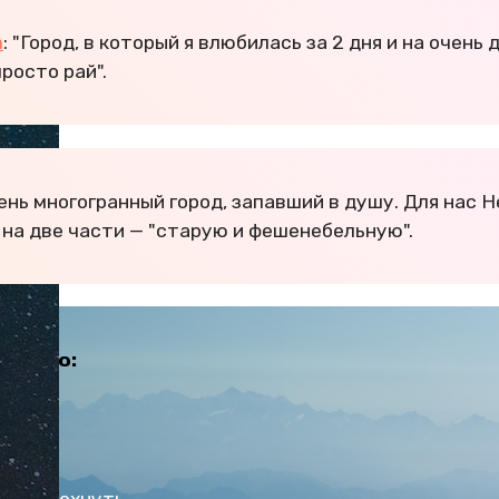
m
: "Город, в который я влюбилась за 2 дня и на очень 
росто рай".
чень многогранный город, запавший в душу. Для нас 
 на две части — "старую и фешенебельную".
Италию:
вто
еду
езти