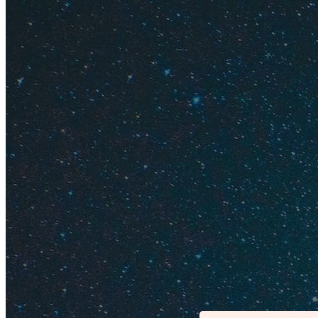
Когда ех
Стоит ли
Впечатлен
Однозначного мнени
Другие в восторге 
привлекает своими 
жить насыщенной 
Если вы хотите по
Неаполя. Тем, кто 
презентабельных о
и дискотеки на пл