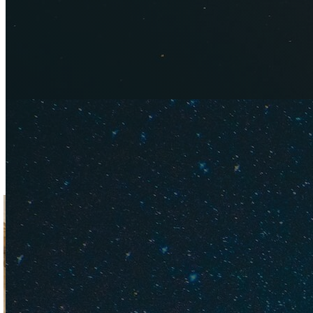
Район Вомеро, Неапо