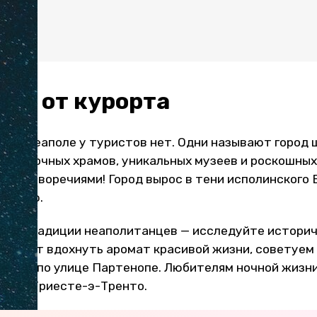
ать
 ехать
ия от курорта
я о Неаполе у туристов нет. Одни называют город 
от барочных храмов, уникальных музеев и роскошных
противоречиями! Город вырос в тени исполинского 
жизнью.
нять традиции неаполитанцев — исследуйте истори
мечтает вдохнуть аромат красивой жизни, советуем
телей по улице Партенопе. Любителям ночной жизни
ощади Триесте-э-Тренто.