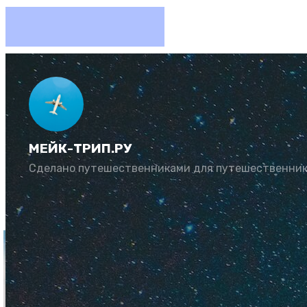
Неаполь
город
МЕЙК-ТРИП.РУ
Сделано путешественниками для путешественни
Автор:
Юлия Козл