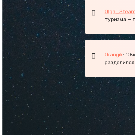
Olga_Stea
туризма — п
Orangik
: "О
разделился
Важное про 
Аренда а
Цены на 
Что прив