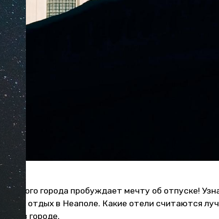
ьянского города пробуждает мечту об отпуске! Узн
 ли им отдых в Неаполе. Какие отели считаются лу
реть в городе.