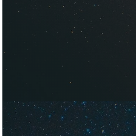
Что привезти из Р
изделия из фарфора
статуэтки, которы
Цены
. Фарфоровые
Совет
. Хотите име
дизайнерской посу
недешево.
Важное про 
Как спла
Как дёше
Как дёше