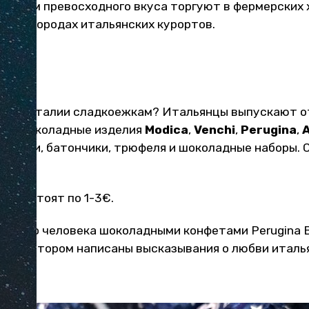
 маслом превосходного вкуса торгуют в фермерских 
в пригородах итальянских курортов.
и из Италии сладкоежкам? Итальянцы выпускают о
рны шоколадные изделия
Modica
,
Venchi
,
Perugina
,
 плитки, батончики, трюфеля и шоколадные наборы.
лада стоят по 1-3€.
юбимого человека шоколадными конфетами Perugina B
к, на котором написаны высказывания о любви италь