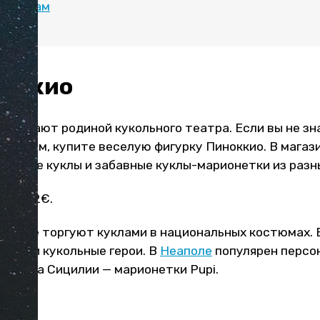
уристам
ноккио
считают родиной кукольного театра. Если вы не зн
к детям, купите веселую фигурку Пиноккио. В магаз
точные куклы и забавные куклы-марионетки из разн
ят от 2€.
курорте торгуют куклами в национальных костюмах. 
 свои кукольные герои. В
Неаполе
популярен персо
а, а на Сицилии — марионетки Pupi.