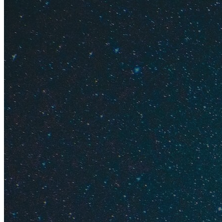
Где отдо
Цены на 
Аренда а
Где оста
Где оста
Где оста
Оливково
Итальянское оливк
кулинарии и домаш
не рисковать со ст
Цена
. 1 л стоит 4-5