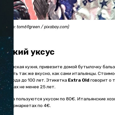
i (Фото: tom69green / pixabay.com)
ческий уксус
тальянская кухня, привезите домой бутылочку бальз
отовить так же вкусно, как сами итальянцы. Стоимо
 от 1 года до 100 лет. Этикетка
Extra Old
говорит о т
 бочках не менее 25 лет.
 повара пользуются укусом по 80€. Итальянские хоз
в супермаркетах по 4€.