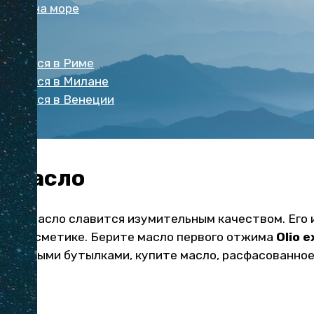
хнуть на море
еду
вто
новиться в Риме
новиться в Милане
новиться в Венеции
е масло
овое масло славится изумительным качеством. Его 
ней косметике. Берите масло первого отжима
Olio 
еклянными бутылками, купите масло, расфасованное
€.