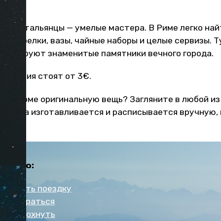
има? Итальянцы — умелые мастера. В Риме легко на
 — тарелки, вазы, чайные наборы и целые сервизы. 
е копируют знаменитые памятники вечного города.
 изделия стоят от 3€.
ть в доме оригинальную вещь? Загляните в любой из
ды. Она изготавливается и расписывается вручную,
Италию:
нировать поездку
во добраться
во отдохнуть