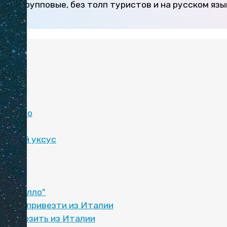
е и групповые, без толп туристов и на русском язы
:
ноккио
е масло
ческий уксус
имончелло"
можно привезти из Италии
зя вывозить из Италии