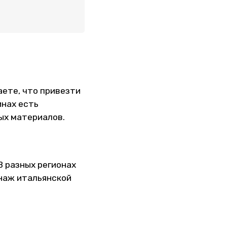
аете, что привезти
инах есть
ых материалов.
В разных регионах
наж итальянской