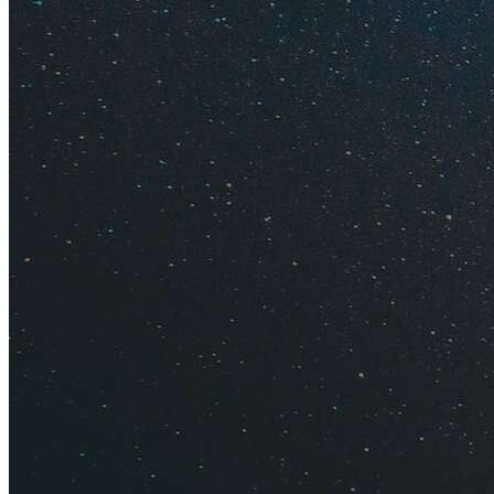
Советы т
Кукла Пи
Солнечную Италию 
из Италии в подаро
планшетные, перча
Цена
. Игрушки сто
Совет
. На любом 
Италии существуют
комедии Пульчинелл
Фарфор