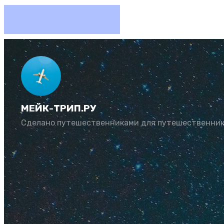
Что при
МЕЙК-ТРИП.РУ
Автор:
Юлия Козл
Сделано путешественниками для путешественни
Собрались в путеш
Италии. Сколько ст
дешевле.
Ищите авторс