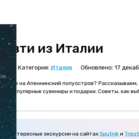
везти из Италии
ова
Категория:
Италия
Обновлено: 17 дека
ков
ествие на Апеннинский полуостров? Рассказываем, 
оят популярные сувениры и подарки. Советы, как вы
кие интересные экскурсии на сайтах
Sputnik
и
Tripst