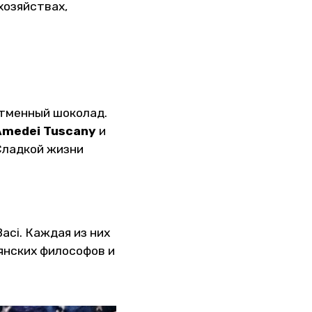
хозяйствах,
тменный шоколад.
Amedei Tuscany
и
 Сладкой жизни
aci. Каждая из них
янских философов и