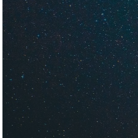
Совет
. Недорогим
которые находятся 
Шоколад
Что можно привезт
У туристов популя
Ferrero
. Возьмите
много не бывает!
Цена
. Плитки шоко
Совет
. Удивите л
завернута в фанти
поэтов.