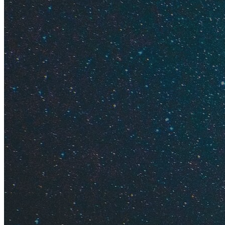
Индивидуальны
Содержание
Кукла Пи
Фарфор
Оливково
Шоколад
Бальзами
Паста
Сыр
Вино
Ликер "Л
Что еще 
Что нель