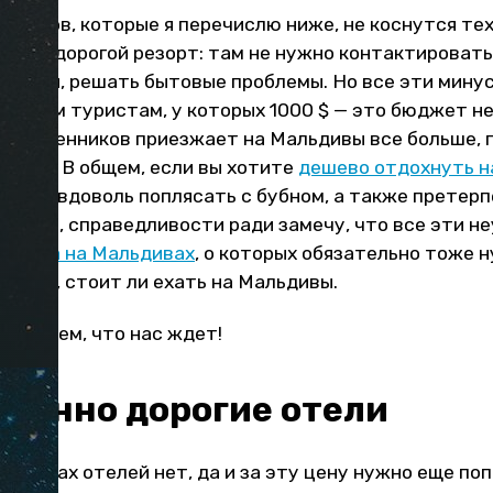
атков, которые я перечислю ниже, не коснутся тех
ивы в дорогой резорт: там не нужно контактировать
ми еды, решать бытовые проблемы. Но все эти мину
омным туристам, у которых 1000 $ — это бюджет не 
ешественников приезжает на Мальдивы все больше, 
атьев. В общем, если вы хотите
дешево отдохнуть н
вьтесь вдоволь поплясать с бубном, а также претерп
Однако, справедливости ради замечу, что все эти н
отдыха на Мальдивах
, о которых обязательно тоже 
ешить, стоит ли ехать на Мальдивы.
е узнаем, что нас ждет!
вданно дорогие отели
льдивах отелей нет, да и за эту цену нужно еще по