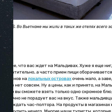
 за 50 $. Во Вьетнаме мы жили в таких же отелях всего за
 еда
чальное, что вас ждет на Мальдивах. Хуже я еще ниг
о отвратительно, а часто прием пищи оборачиваетс
есторанов на
локальных островах
очень мало, а зав
ровов нет совсем. Ну а цены, как и принято, на Ма
а одного вы сможете взять только одно скромное блю
 уж точно не порадует вас на вкус. Также мальдивц
те прождать час-полтора. На продукты в магазинах
дный, купить нечего. Многие наши туристы, которые