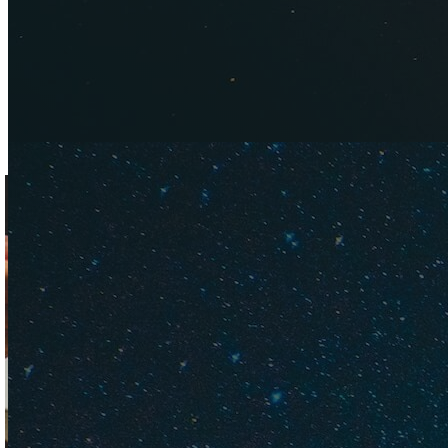
Мальдивах и знают 
гречка, рис и так 
Выгоднее всего за
питании в этом оте