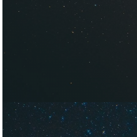
Большинство недост
отдыхать на Мальд
заниматься поиска
портить отдых экон
отпуск. Таких пут
предостеречь собр
реально!), пригото
тяготы и лишения. 
отменяют
плюсов 
чтобы взвешенно р
Ну а теперь давайт
1. Неопра
Дешевле 50 $ на Ма