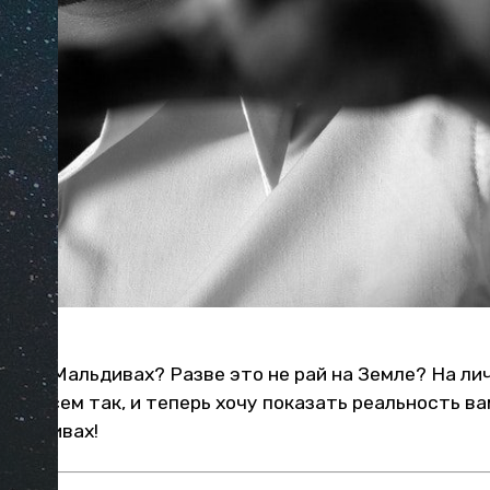
очных Мальдивах? Разве это не рай на Земле? На ли
не совсем так, и теперь хочу показать реальность ва
Мальдивах!