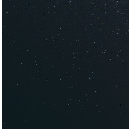
Наш отель Sunrise Inn
2. Плохая
Еда — это самая пе
Готовят они прост
с пищеварением. Р
на большинстве ост
задраны. За 10 $ н
утолит ваш голод и
готовят — вы може
— ассортимент ску