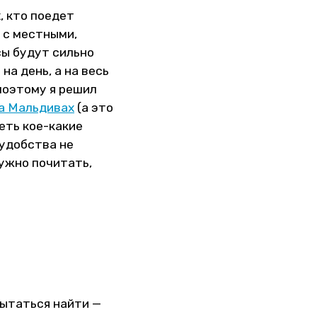
, кто поедет
 с местными,
сы будут сильно
на день, а на весь
поэтому я решил
а Мальдивах
(а это
еть кое-какие
еудобства не
нужно почитать,
пытаться найти —