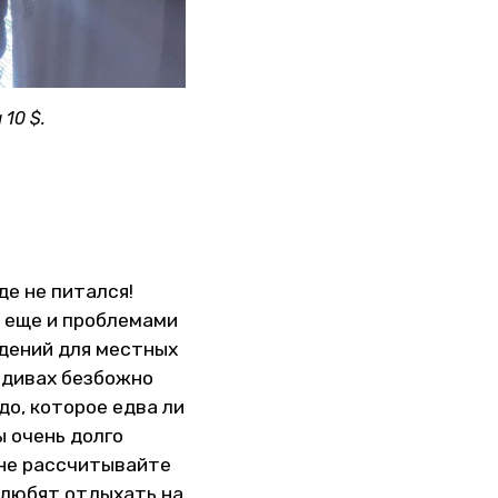
 10 $.
де не питался!
я еще и проблемами
едений для местных
льдивах безбожно
до, которое едва ли
ы очень долго
 не рассчитывайте
 любят отдыхать на