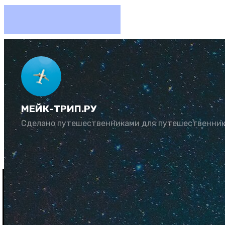
Рай отм
на Маль
МЕЙК-ТРИП.РУ
Сделано путешественниками для путешественни
Автор:
Алексей С