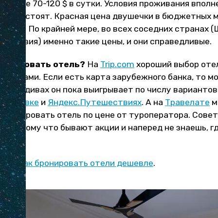
 уровне 70-120 $ в сутки. Условия проживания вполн
авно не стоят. Красная цена двушечки в бюджетных 
5-30 $. По крайней мере, во всех соседних странах 
Малайзия) именно такие цены, и они справедливые.
ронировать отель?
На
Trip.com
хороший выбор отел
картами. Если есть карта зарубежного банка, то м
 Мальдивах он пока выигрывает по числу вариантов 
Островке
и
Яндекс.Путешествиях
. А на
Травелате
м
абронировать отель по цене от туроператора. Совет
е, потому что бывают акции и наперед не знаешь, г
еты,
как бронировать отели дешевле
.