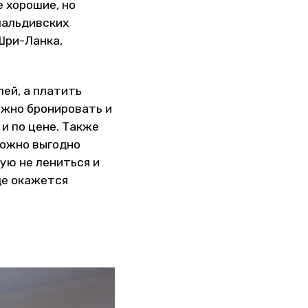
е хорошие, но
мальдивских
(Шри-Ланка,
ей, а платить
ожно бронировать и
и по цене. Также
ожно выгодно
ую не лениться и
де окажется