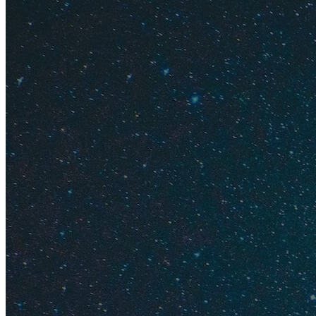
чаще всего цены на
столько они все р
гостевых домах — 1
Вьетнам, Таиланд, 
Как недорого заб
можно российскими 
на
Booking.com
— на
проверьте цены на
купить путевку и з
сравнить цены везд
выгодней.
Почитайте мои сов