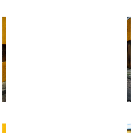
Исамале.
Типичная улица Желтого города.