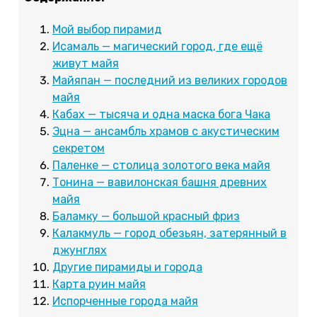
Мой выбор пирамид
Исамаль — магический город, где ещё
живут майя
Майяпан — последний из великих городов
майя
Кабах — тысяча и одна маска бога Чака
Эцна — ансамбль храмов с акустическим
секретом
Паленке — столица золотого века майя
Тонина — вавилонская башня древних
майя
Баламку — большой красный фриз
Калакмуль — город обезьян, затерянный в
джунглях
Другие пирамиды и города
Карта руин майя
Испорченные города майя