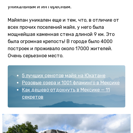
уникальным и интересным.
Майяпан уникален еще и тем, что, в отличие от
всех прочих поселений майя, у него была
мощнейшая каменная стена длиной 9 км. Это
была огромная крепость! В городе было 4000
построек и проживало около 17000 жителей.
Очень серьезное место.
5 лучших сенотов майя на Юкатане
Розовые озера и 1001 фламинго в Мексике
Как дешево отдохнуть в Мексике — 11
секретов