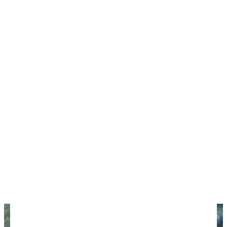
Фотохроника нашей научно-исследовательской
миссии на территории Паленке.