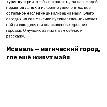
туриндустрии, чтобы сохранить для нас, людей
неравнодушных и искренне увлеченных, всё
остальное наследие цивилизации майя. Благо
сегодня на юге Мексики путешественник может
найти еще десятки великолепных древних
городов. О лучших из них я вам сейчас и
расскажу.
Исамаль — магический город,
где ещё живут майя
Первую пирамиду майя в своей жизни я увидел
не на каких-нибудь древних руинах, а в
небольшом мексиканском городке на севере
Юкатана. Огромная, монументальная пирамида
величественно возвышается прямо над жилыми
домами, магазинами и прочими современными
зданиями. Вы можете себе такое представить?