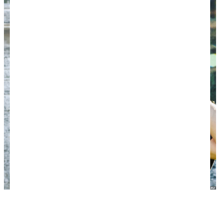
Позади руководителя экспедиции красуется
пирамида Храма Надписей Паленке.