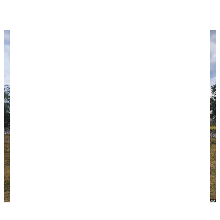
ХОЧУ В ИСАМАЛЬ
Верхний уровень пирамиды богу солнца в