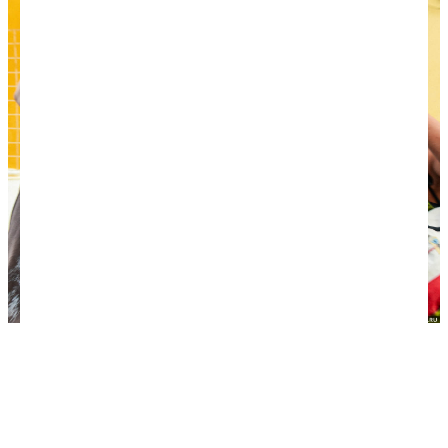
Индейцы майя в Исамале.
Майяпан — последний из
великих городов майя