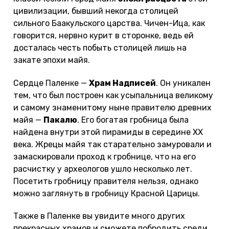
цивилизации, бывший некогда столицей
сильного Баакульского царства. Чичен-Ица, как
говорится, нервно курит в сторонке, ведь ей
досталась честь побыть столицей лишь на
закате эпохи майя.
Сердце Паленке —
Храм Надписей
. Он уникален
тем, что был построен как усыпальница великому
и самому знаменитому ныне правителю древних
майя —
Пакалю
. Его богатая гробница была
найдена внутри этой пирамиды в середине XX
века. Жрецы майя так старательно замуровали и
замаскировали проход к гробнице, что на его
расчистку у археологов ушло несколько лет.
Посетить гробницу правителя нельзя, однако
можно заглянуть в гробницу Красной Царицы.
Также в Паленке вы увидите много других
прекрасных храмов и сможете побродить среди