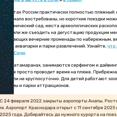
 курортах России практически полностью пляжный: 
урсии мало востребованы, но короткие поездки можн
 ботанический сад, места археологических раскопо
музеи, или же съездить на дегустацию продукции ме
 отдыхающих вечерние променады по набережным, 
 Сочи, аквапарки и парки развлечений. Узнайте,
что
дить в Сочи
.
я на катамаранах, занимаются серфингом и дайвинг
ающих просто проводит время на пляже. Прибрежны
чуть ли не круглосуточно. Для детей работают зоо
вариумы и парки аттракционов.
С 24 февраля 2022 закрыты аэропорты Анапы, Рост
я. Аэропорт Краснодара открыт с 11 сентября 2025 
 2025 года. Добирайтесь до нужного курорта на пое