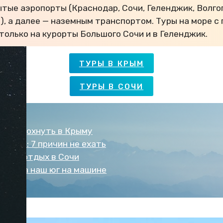
ытые аэропорты (Краснодар, Сочи, Геленджик, Волго
), а далее — наземным транспортом. Туры на море с
только на курорты Большого Сочи и в Геленджик.
ТУРЫ В КРЫМ
ТУРЫ В СОЧИ
во отдохнуть в Крыму
 Крым: 7 причин не ехать
стоит отдых в Сочи
дить на наш юг на машине