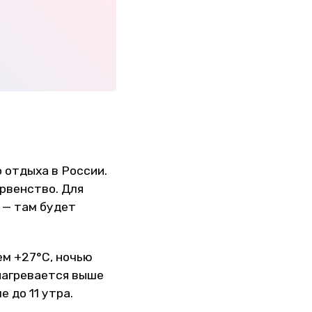
 отдыха в России.
рвенство. Для
 — там будет
ем +27°С, ночью
 нагревается выше
 до 11 утра.