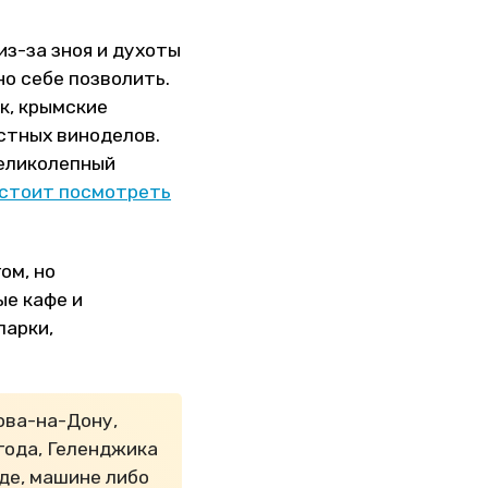
из-за зноя и духоты
о себе позволить.
к, крымские
стных виноделов.
великолепный
 стоит посмотреть
ом, но
е кафе и
парки,
ова-на-Дону,
года, Геленджика
зде, машине либо