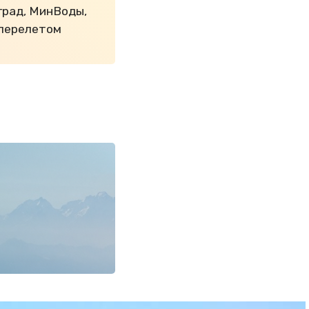
град, МинВоды,
 перелетом