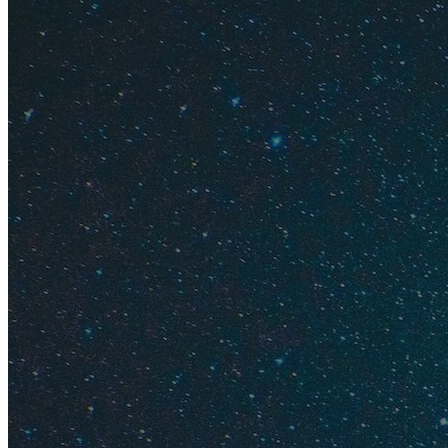
Травелат
Большая 
Яндекс.П
Черное м
Краснодарский к
Лучшие курорты
ст
отдыха с детьми л
меньше туристов, а
Погода на Черном 
+19°С, море прогре
+30°С, и в это вре
Читайте подробне