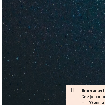
В августе отдых на
многочасовые экск
Например, посетить
дворцы, пещеры и 
Очень популярны у
Олимпийский парк в
в Крыму
и
куда схо
Некоторые катаютс
большинство отдых
дискотеки открыты 
дельфинариумы, ак
Внимание!
Симферопол
— с 10 июля