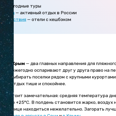
а
— выгодные туры
страна
— активный отдых в России
утешествия
— отели с кешбэком
оре
рай и Крым
— два главных направления для пляжного
раны ежегодно оспаривают друг у друга право на пе
учше выбирать поселки рядом с крупными курортами
 сам отдых тише и спокойнее.
море стоит замечательная: средняя температура дн
лось до +25°С. В полдень становится жарко, воздух
мя на улице находиться нежелательно. Загорать лучше
е о
погоде в августе в Сочи
и
в Крыму
.