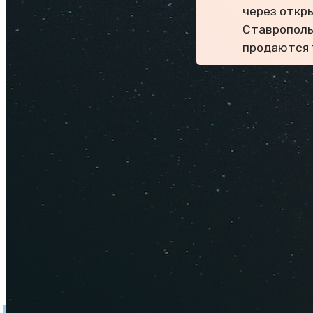
через откр
Ставрополь
продаются 
Как деше
Стрёмный
Сколько 
Как съез