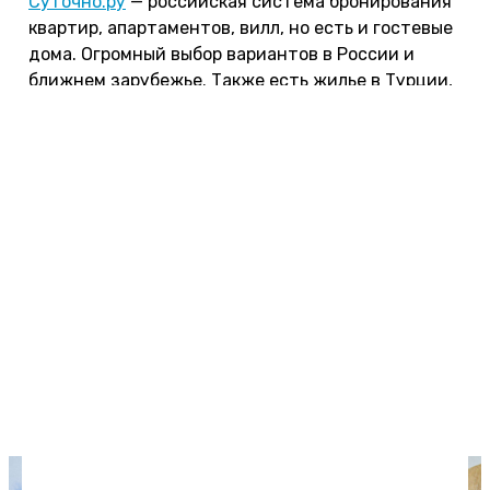
Суточно.ру
— российская система бронирования
квартир, апартаментов, вилл, но есть и гостевые
дома. Огромный выбор вариантов в России и
ближнем зарубежье. Также есть жилье в Турции,
Таиланде, ОАЭ и других странах — там выбор уже
меньше, зато цены бывают очень приятные.
Травелата
,
Level.Travel
и
Onlinetours.ru
— здесь
можно выгодно купить тур, а также
забронировать отель без перелета
по цене от
туроператора
. Для популярных курортов чаще
всего это самый выгодный вариант, потому что
туроператоры оптом скупают блоки мест по
существенно более низкой цене. Мы много раз
так бронировали гостиницы по всему миру по
цене порой в полтора-два раза ниже, чем на
других сервисах.