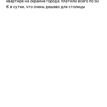
квартире на окраине города: платили всего по 50
€ в сутки, что очень дешево для столицы
Франции, а в центр быстро добирались на метро.
Таких вариантов там много, я даже составил
подборку классных и дешевых квартир в Париже
.
Сместив локацию при выборе отеля, можно
получить не только экономию, но и больший
комфорт. Согласитесь, лучше потратить деньги
на проживание в хорошем отеле более высокого
уровня в паре километров от центра, чем
заселяться в посредственный, тесный и шумный
отельчик в самом центре с явно завышенной
ценой.
Наличие машины помогает хорошо сэкономить на
проживании, ведь отдаленные от центра или
пляжа отели перестают быть проблемой. К тому
же, имея машину, можно сэкономить на