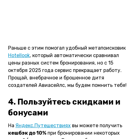
бронирую.
Традиционно прохожу по этому списку:
Trip.com
,
Травелата
,
Островок.ру
,
Яндекс.Путешествия
, а
также заглядываю проведать старика-Букинга.
Раньше с этим помогал удобный метапоисковик
Hotellook
, который автоматически сравнивал
цены разных систем бронирования, но с 15
октября 2025 года сервис прекращает работу.
Прощай, внебрачное и брошенное дитя
создателей Авиасейлс, мы будем помнить тебя!
4. Пользуйтесь скидками и
бонусами
На
Яндекс.Путешествиях
вы можете получить
кешбэк до 10%
при бронировании некоторых