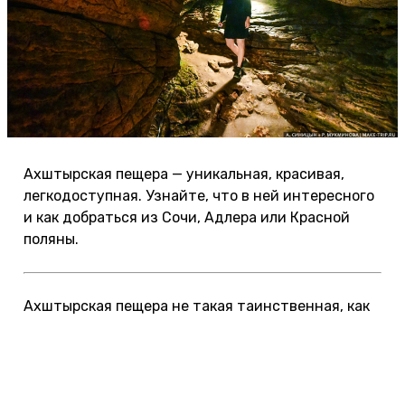
Ахштырская пещера — уникальная, красивая,
легкодоступная. Узнайте, что в ней интересного
и как добраться из Сочи, Адлера или Красной
поляны.
Ахштырская пещера не такая таинственная, как
пещера Баламку в Мексике, и не такая
величественная, как Новоафонская в
Абхазии. Зато она уникальна — в ней нашли
стоянку древнего человека с орудиями труда,