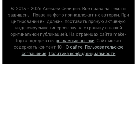
© 2013 - 2026 Алексей Синицын. Все права на тексты
защищены. Права на фото принадлежат их авторам. При
цитировании вы должны поставить прямую активную
индексируемую гиперссылку на страницу с нашей
оригинальной публикацией. На страницах сайта make-
trip.ru содержатся
рекламные ссылки
. Сайт может
содержать контент 18+
О сайте
.
Пользовательское
соглашение
.
Политика конфиденциальности