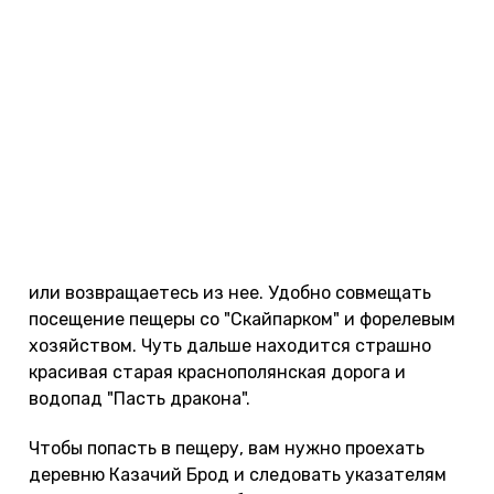
осторожно.
Есть парковка.
Как добраться до
Ахштырской пещеры
В отличие от Воронцовской пещеры, добраться
до Ахштырской очень легко. Находится она
неподалеку от
Адлера
. Лучше всего приезжать в
пещеру, когда вы едете на авто в
Красную Поляну
или возвращаетесь из нее. Удобно совмещать
посещение пещеры со "Скайпарком" и форелевым
хозяйством. Чуть дальше находится страшно
красивая старая краснополянская дорога и
водопад "Пасть дракона".
Чтобы попасть в пещеру, вам нужно проехать
деревню Казачий Брод и следовать указателям