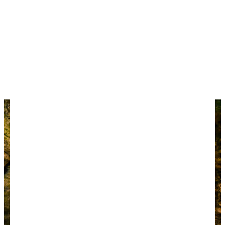
Вход в пещеру.
Красотой пещера тоже не обделена — в ней два
больших зала, и в самом последнем на потолке и
стенах образовались интересные наросты и
наплывы. Пещера совсем небольшая, и больше 10-
15 минут туристы в ней не проводят.