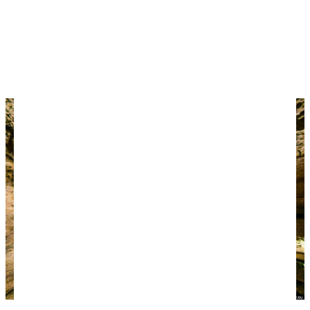
предметами быта, наскальными рисунками и
кучей костей животных. До раскопок в этой
пещере считалось, что кроманьонцы на Кавказе
не обитали, но открытие Ахштырской пещеры это
опровергло.