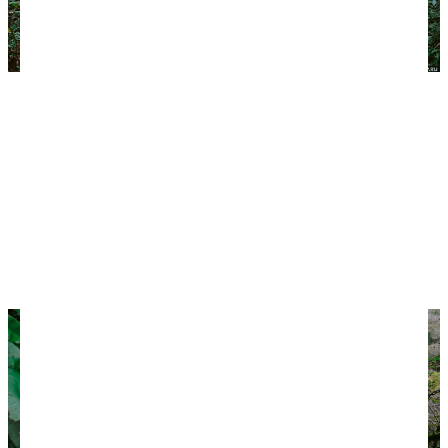
Северные джунгли — сто оттенков зеленого.
На Большом кольце уже не просто прогулка, а
хайкинг. Придется то спускаться по скользким
камням и ступеням, то подниматься, поэтому
обязательно нужна спортивная обувь с
рельефной подошвой. Впрочем, везде есть
перила.