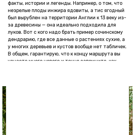
факты, истории и легенды. Например, о том, что
незрелые плоды инжира ядовиты, а тис ягодный
был вырублен на территории Англии к 13 веку из-
за древесины — она идеально подходила для
луков. Вот с кого надо брать пример сочинскому
дендрарию, где все данные о растениях сухие, а
у многих деревьев и кустов вообще нет табличек.
В общем, гарантирую, что к концу маршрута вы
узнаете много нового и точно запомните, как
выглядят тис ягодный, самшит, иглица,
остролист, плющ колхидский и Олений язык.