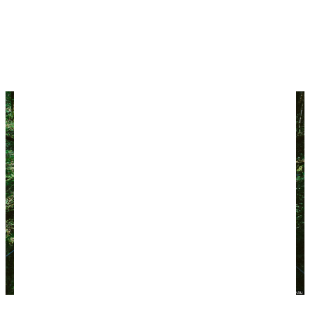
По этой же дороге возвращайтесь к развилке и
пройдите влево 70 метров — вы увидите
развалины Хостинской крепости и
информационный стенд. К сожалению, среди
руин уже сложно что-то разглядеть.