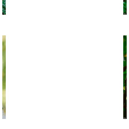
Какой-то вид папоротника.
Остролист (падуб) — очень нарядное растение с