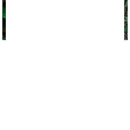
На Большом кольце ровная тропа кончится
довольно быстро, и начнутся постоянные спуски и
подъемы по скользким камням и ступеням.
Вскоре вы дойдете места, где можно пойти в три
разные стороны. Сначала советую пройти по
900-метровой
тропе "В глубь веков"
. Это
тупиковый маршрут, который ведет к
небольшому каньону Чертовы ворота. В конце
пути можно спуститься к реке, пройти по
подвесному мосту и вообще сойти с маршрута.