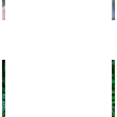
Иглица колхидская растет медленно, поэтому
занесена в Красную книгу России. Интересно, что
ее ягоды съедобны, а семена некоторых видов
иглиц используются для изготовления суррогата
кофе.