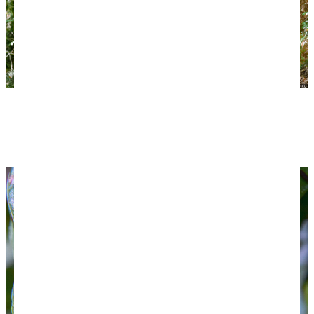
Тис-великан, которому больше 1000 лет. Ко многим
растениям есть вот такие таблички с интересными
фактами или историями.