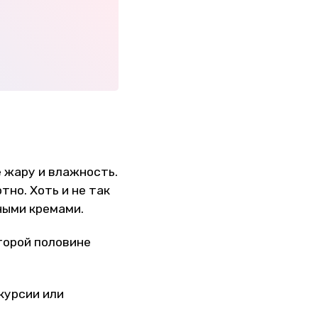
е жару и влажность.
тно. Хоть и не так
ными кремами.
торой половине
скурсии или