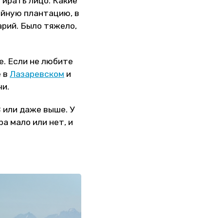
тирать лицо. Какие
чайную плантацию, в
арий. Было тяжело,
е. Если не любите
е в
Лазаревском
и
чи.
 или даже выше. У
а мало или нет, и