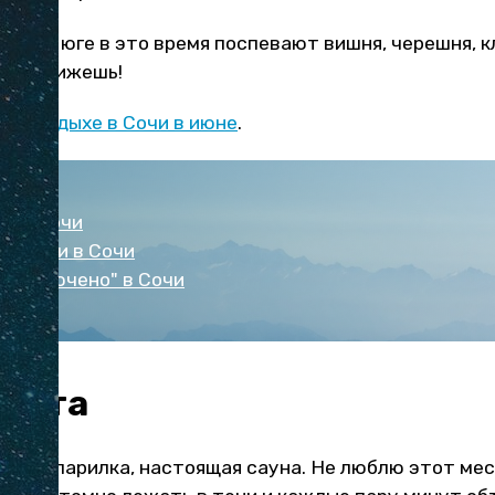
что на юге в это время поспевают вишня, черешня, к
ки оближешь!
е об
отдыхе в Сочи в июне
.
ны в Сочи
оездки в Сочи
сё включено" в Сочи
 лета
дикая парилка, настоящая сауна. Не люблю этот мес