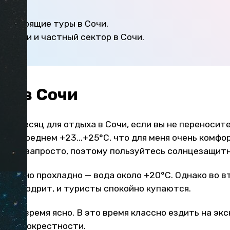
а
— горящие туры в Сочи.
 отели и частный сектор в Сочи.
та в Сочи
ий месяц для отдыха в Сочи, если вы не переносит
ем в среднем +23...+25°С, что для меня очень комфор
 можно запросто, поэтому пользуйтесь солнцезащит
овольно прохладно — вода около +20°С. Однако во в
 так бодрит, и туристы спокойно купаются.
и все время ясно. В это время классно ездить на эк
учать окрестности.