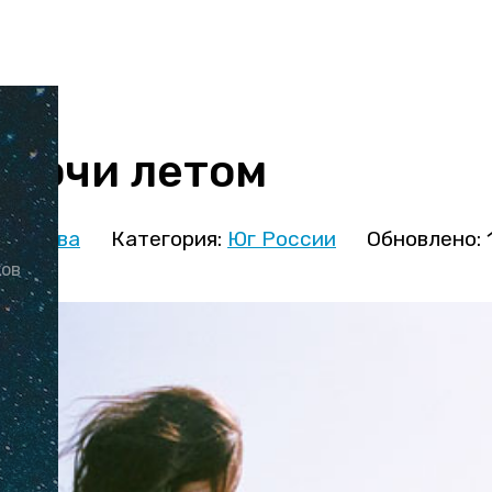
 Сочи летом
кминова
Категория:
Юг России
Обновлено: 
ков