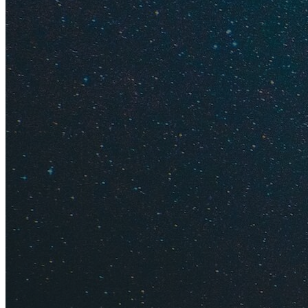
на что хватает сил
уж тут экскурсии! 
Мамедово ущелье и 
но мы справились.
На мой взгляд, в К
влажность, поезжай
Дагомысе
, а в
Хост
Погода в середине 
воды все это перен
наслаждалась прохл
Узнайте подробнее
Где лучш
Лучшие п