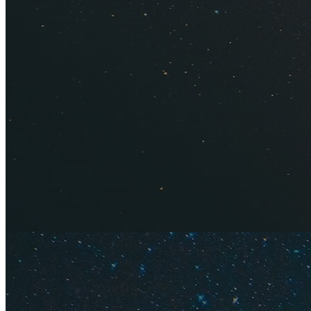
Травелат
Суточно
—
Начало ле
Июнь — лучший летн
Погода хорошая: дн
жарко, но сгореть
Правда, купаться д
месяца вода уже не
Дождей почти нет, 
самостоятельно из