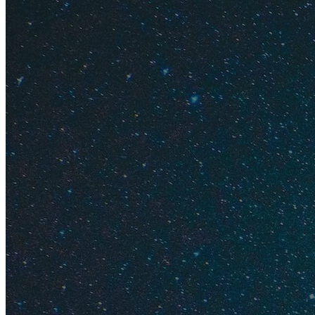
Люблю июнь за то, 
шелковица. Пальчи
Читайте подробне
Какие це
Бюджет п
Отдых "в
Середина
Июль в Сочи — это 