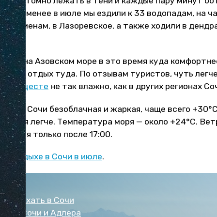
 — это томно лежать в тени и каждые пару минут об
Тем не менее в июле мы ездили к 33 водопадам, на 
дольменам, в Лазоревское, а также ходили в дендр
рыму и на Азовском море в это время куда комфортне
те на отдых туда. По отзывам туристов, чуть легч
е
и
Мацесте
не так влажно, как в других регионах Со
лета в Сочи безоблачная и жаркая, чаще всего +30°С
осится легче. Температура моря — около +24°С. Ветр
адой я только после 17:00.
 об
отдыхе в Сочи в июле
.
е отдыхать в Сочи
ляжи Сочи и Адлера