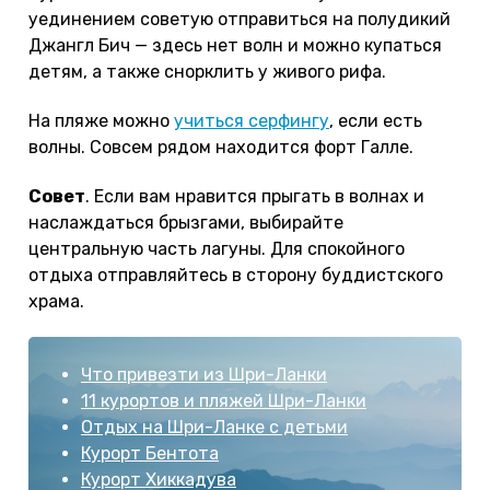
уединением советую отправиться на полудикий
Джангл Бич — здесь нет волн и можно купаться
детям, а также снорклить у живого рифа.
На пляже можно
учиться серфингу
, если есть
волны. Совсем рядом находится форт Галле.
Совет
. Если вам нравится прыгать в волнах и
наслаждаться брызгами, выбирайте
центральную часть лагуны. Для спокойного
отдыха отправляйтесь в сторону буддистского
храма.
Что привезти из Шри-Ланки
11 курортов и пляжей Шри-Ланки
Отдых на Шри-Ланке с детьми
Курорт Бентота
Курорт Хиккадува