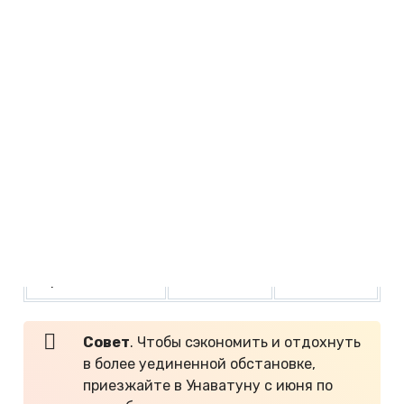
t воздуха
t воды, °С
днем, °С
ноябрь
+31
+29
декабрь
+31
+28
январь
+31
+28
февраль
+31,5
+28
март
+32,5
+29
апрель
+32
+30
Совет
. Чтобы сэкономить и отдохнуть
в более уединенной обстановке,
приезжайте в Унаватуну с июня по