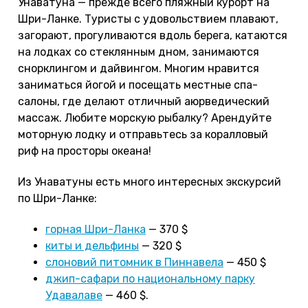
Унаватуна — прежде всего пляжный курорт на
Шри-Ланке. Туристы с удовольствием плавают,
загорают, прогуливаются вдоль берега, катаются
на лодках со стеклянным дном, занимаются
снорклингом и дайвингом. Многим нравится
заниматься йогой и посещать местные спа-
салоны, где делают отличный аюрведический
массаж. Любите морскую рыбалку? Арендуйте
моторную лодку и отправьтесь за коралловый
риф на просторы океана!
Из Унаватуны есть много интересных экскурсий
по Шри-Ланке:
горная Шри-Ланка
— 370 $
киты и дельфины
— 320 $
слоновий питомник в Пиннавела
— 450 $
джип-сафари по национальному парку
Удавалаве
— 460 $.