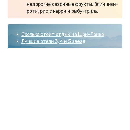
недорогие сезонные фрукты, блинчики-
роти, рис с карри и рыбу-гриль.
Сколько стоит отдых на Шри-Ланке
Лучшие отели 3, 4 и 5 звезд
Отели в Унаватуне
Унаватуна сильно разрослась, и на курорте есть
жилье разной ценовой категории. По отзывам
туристов, отели и сервис хороши — как и в целом
на Шри-Ланке.
В бюджетных апартаментах и отелях 1* и 2* нет
бассейнов. Номера со скромной мебелью,
кондиционером, небольшим холодильником и