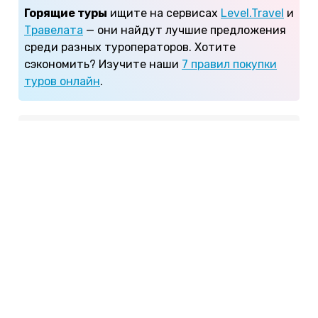
Горящие туры
ищите на сервисах
Level.Travel
и
Травелата
— они найдут лучшие предложения
среди разных туроператоров. Хотите
сэкономить? Изучите наши
7 правил покупки
туров онлайн
.
Содержание:
Сезон отдыха
Карта с курортами
Пляж в Унаватуне
Цены на отдых
Отели
Экскурсии и развлечения
Отзывы туристов