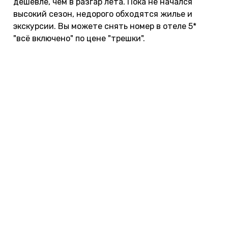
дешевле, чем в разгар лета. Пока не начался
высокий сезон, недорого обходятся жилье и
экскурсии. Вы можете снять номер в отеле 5*
"всё включено" по цене "трешки".
Путевки в
Анталию
,
Аланью
,
Белек
,
Кемер
и
Сиде
стоят дороже, чем на курорты Эгейского и
Черного моря. В марте легко купить недорогой
тур в
Стамбул
.
Посмотрите, сколько стоят туры в Турцию в
марте 2026 года. Цены указаны на человека при
двухместном размещении:
Отдых с детьми в марте
Идея отдохнуть с ребенком в Турции в марте не
так плоха, как может показаться на первый
взгляд. В школьные каникулы многие туристы