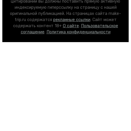
цитировании вы должны поставить прямую активную
индексируемую гиперссылку на страницу с нашей
оригинальной публикацией. На страницах сайта make-
trip.ru содержатся
рекламные ссылки
. Сайт может
содержать контент 18+
О сайте
.
Пользовательское
соглашение
.
Политика конфиденциальности