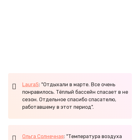
Анталья
+17°С
+10°С
Белек
+17°С
+12°С
Кемер
+15°С
+9°С
Сиде
+18°С
+12°С
Стамбул
+13°С
+9°С
LauraS
: "Отдыхали в марте. Все очень
понравилось. Тёплый бассейн спасает в не
сезон. Отдельное спасибо спасателю,
работавшему в этот период".
Ольга Солнечная
: "Температура воздуха