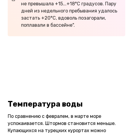
не превышала +15...+18°С градусов. Пару
дней из недельного пребывания удалось
застать +20°C, вдоволь позагорали,
поплавали в бассейне".
Как дешево отдохнуть в Турции — 33
секрета
Первый раз в Турцию. Что нужно знать
Где лучше отдыхать в Турции
Сколько стоит путевка в Турцию
Температура воды
По сравнению с февралем, в марте море
успокаивается. Штормов становится меньше.
Купающихся на турецких курортах можно