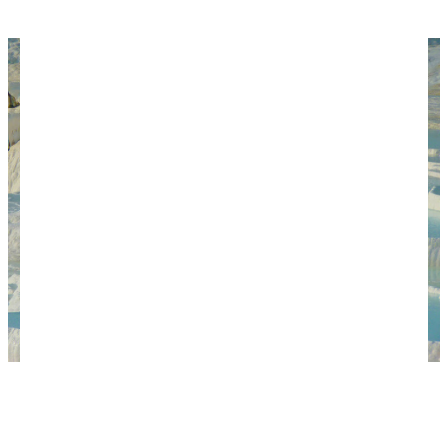
Геотермальные источники Памуккале (Фото:
LoggaWiggler / pixabay.com)