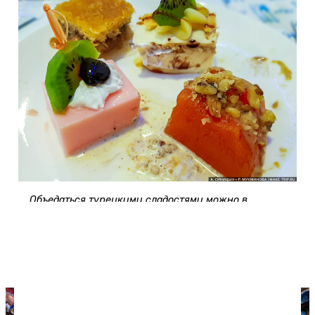
Объедаться турецкими сладостями можно в
хороших
отелях "всё включено"
, что мы
неоднократно и делали. Справа внизу —
тыквенная сладость (Kabak Tatlısı), а в
противоположном углу — кюнефе.