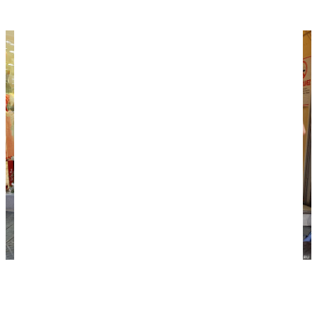
ни в какое сравнение не идет со стамбульской.
Так выглядит кафе с дондурмой у Египетского
базара. Можно взять с собой, а можно поесть в
кафе.