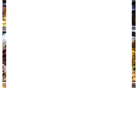
Турецкие сладости на Египетском базаре. Лукум
выгодно покупать в коробках сразу по несколько
пачек — на него делают скидки.
Дондурма