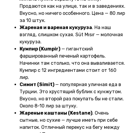
Продаются как на улице, так и в заведениях.
Вкусно, но ничего особенного. Цена — 80 лир
за 10 штук.
Жареная и вареная кукуруза
. На наш
взгляд, слишком сухая. Süt Mısır — молочная
кукуруза.
Кумпир (Kumpir)
— гигантский
фаршированный печеный картофель.
Начинки там столько, что она вываливается.
Кумпир с 12 ингредиентами стоит от 160
лир.
Симит (Simit)
— популярная уличная еда в
Турции. Это хрустящий бублик с кунжутом.
Вкусно, но второй раз покупать бы не стали.
Около 8-10 лир за штуку.
Жареные каштаны (Kestane)
. Очень
сытные, но сухие — лучше иметь при себе
напиток. Отличный перекус на бегу между