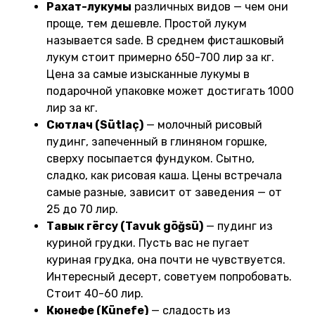
Рахат-лукумы
различных видов — чем они
проще, тем дешевле. Простой лукум
называется sade. В среднем фисташковый
лукум стоит примерно 650-700 лир за кг.
Цена за самые изысканные лукумы в
подарочной упаковке может достигать 1000
лир за кг.
Сютлач (Sütlaç)
— молочный рисовый
пудинг, запеченный в глиняном горшке,
сверху посыпается фундуком. Сытно,
сладко, как рисовая каша. Цены встречала
самые разные, зависит от заведения — от
25 до 70 лир.
Тавык гёгсу (Tavuk göğsü)
— пудинг из
куриной грудки. Пусть вас не пугает
куриная грудка, она почти не чувствуется.
Интересный десерт, советуем попробовать.
Стоит 40-60 лир.
Кюнефе (Künefe)
— сладость из