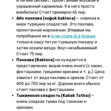
и легкий бисквит, пропитанный молоком и
украшенный карамелью. Я в него просто
влюбилась! Стоит примерно 65 лир.
Айс пахлава (soğuk baklava)
— новинка в
мире турецких сладостей. Это пахлава,
пропитанная мороженым. Впервые мы
попробовали ее в
этом отеле AI в Аланье
только в нашу пятую турецкую поездку и
затем искали везде. Вкус незабываемый!
Стоит 75 лир.
Пахлава (Baklava)
не нуждается в
представлении, видов очень много (с какао,
фисташками, грецкими орехами и т. д.). Цена
зависит от вида пахлавы и орехов. Стоит от
400 до 700 лир за кг. Дороже всего обычно
стоит пахлава с фисташками.
Тыквенная сладость (Kabak Tatlısı)
—
очень сладкая тыква под тахином и
орехами.