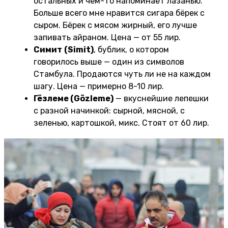
остальных и чем-то напоминает лазанью.
Больше всего мне нравится сигара бёрек с
сыром. Бёрек с мясом жирный, его лучше
запивать айраном. Цена — от 55 лир.
Симит
(Simit)
, бублик, о котором
говорилось выше — один из символов
Стамбула. Продаются чуть ли не на каждом
шагу. Цена — примерно 8-10 лир.
Гёзлеме (Gözleme)
— вкуснейшие лепешки
с разной начинкой: сырной, мясной, с
зеленью, картошкой, микс. Стоят от 60 лир.