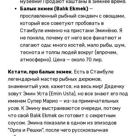
музеями! Продают каштаны в зимнее время.
Балык экмек (Balık Ekmek)
—
прославленный рыбный сэндвич с овощами,
который все советуют пробовать в
Стамбуле именно на пристани Эминёню. Я
не поняла, почему от него все фанатеют и
слагают оды: много костей, мало рыбы, шум,
теснота и толпы людей вокруг (впрочем,
атмосферно). Цена — около 70 лир.
Кстати, про балык экмек
. Есть в Стамбуле
легендарный мастер рыбных дюрюмов,
знаменитый уже, кажется, на весь мир! Дядечку
зовут Эмин Уста (Emin Usta), но все знают его под
именем Супер Марио — из-за примечательных
усов. К Эмину выстраиваются очереди, потому
что свой Balık Ekmek он готовит с секретным
соусом. Эмина показали в одном из эпизодов
"Орла и Решки", после чего русскоязычная