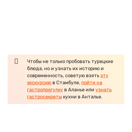
фарша с рисом. Например, фаршированные
перцы стоят 120 лир.
Сарма (Sarma)
— начинка, завернутая в
виноградные листья. 115 лир за 250 г.
Менемен
(Menemen)
— сытный омлет с
мясом и овощами. Цена зависит от
ингредиентов. Cтоит от 60 до 100 лир.
Чтобы не только пробовать турецкие
блюда, но и узнать их историю и
современность, советую взять
эту
экскурсию
в Стамбуле,
пойти на
гастропрогулку
в Аланье или
узнать
гастросекреты
кухни в Анталье.
Как недорого съездить в красавец-
Стамбул