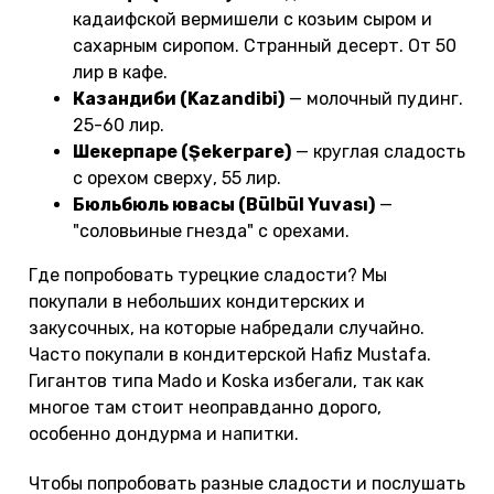
кадаифской вермишели с козьим сыром и
сахарным сиропом. Странный десерт. От 50
лир в кафе.
Казандиби (Kazandibi)
— молочный пудинг.
25-60 лир.
Шекерпаре (Şekerpare)
— круглая сладость
с орехом сверху, 55 лир.
Бюльбюль ювасы (Bülbül Yuvası)
—
"соловьиные гнезда" с орехами.
Где попробовать турецкие сладости? Мы
покупали в небольших кондитерских и
закусочных, на которые набредали случайно.
Часто покупали в кондитерской Hafiz Mustafa.
Гигантов типа Mado и Koska избегали, так как
многое там стоит неоправданно дорого,
особенно дондурма и напитки.
Чтобы попробовать разные сладости и послушать