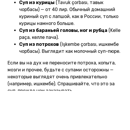
Суп из курицы
(Tavuk çorbası, тавык
чорбасы) — от 40 лир. Обычный домашний
куриный суп с лапшой, как в России, только
курицы намного больше.
Суп из бараньей головы, ног и рубца
(Kelle
paça, келле пача).
Суп из потрохов
(Işkembe çorbası, ишкембе
чорбасы). Выглядит как молочный суп-пюре.
Если вы на дух не переносите потроха, копыта,
мозги и прочее, будьте с супами осторожны —
некоторые выглядят очень привлекательно
(например, ишкембе). Спрашивайте, что это за
суп, прежде чем заказывать.
Хотите попробовать суп от всех болезней, рагу
из кактуса, черри-кебаб и посетить старинные
десертные дома в Стамбуле? Тогда
отправляйтесь на
экскурсию с Майей
: