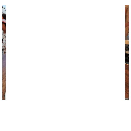
Обедаем в кебабной. На переднем плане
традиционный турецкий суп с потрохами,
заказанный Лёшей и столь горячо им любимый.