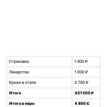
Топливо
11 000 ₽
Парковки и платные дороги
500 ₽
СПА: массаж, хамам
9 000 ₽
Автобусы
1 000 ₽
ПЦР-тесты
14 000 ₽
Страховка
1 300 ₽
Лекарства
1 000 ₽
Кража в отеле
2 700 ₽
Итого
421 500 ₽
Итого в евро
4 850 €