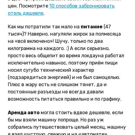
цен. Посмотрите
10 способов забронировать
отель дешевле
.
Как мы потратили так мало на
питание
(47
тысяч)? Наверно, нагуляли жирок за полмесяца
на «всё включено»! Шучу, только по два
килограмма на каждого. :) А если серьезно,
просто весь общепит во время локдауна работал
исключительно навынос, поэтому приём пищи
носил сугубо технический характер
(подзарядиться энергией) и не был самоцелью.
Плюс в жару есть не слишком тянет, да и
постоянные разъезды не всегда давали
возможность питаться правильно и по графику.
Аренда авто
могла стоить вдвое дешевле, если
бы мы взяли машину попроще. Но раз уж
собрались путешествовать целый месяц, машину
я взял шуструю, свежую и на «автомате».