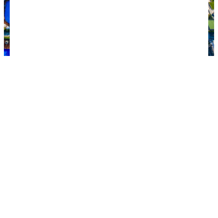
Так выглядит отель Maxx Royal Belek Golf Resort 5*.
Сверху вы видите главное здание, по центру —
приватные виллы а-ля Мальдивы, окруженные
огромным бассейном. Фото: booking.com.
Наш бюджет
По традиции расскажу, сколько денег мы сами
однажды потратили на отдыхе в Турции. Сумма
получилась немалая, ведь поездка была
длительная. Дело было в апреле-июне 2021 года.
Мы так засиделись дома за период пандемии,
что в своё первое постковидное путешествие