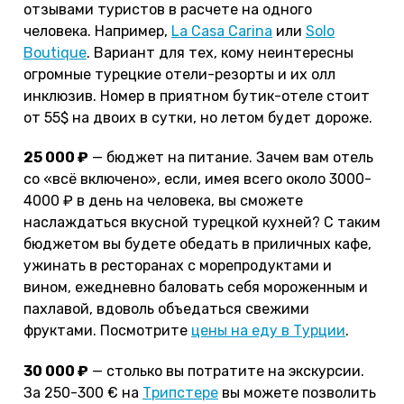
отзывами туристов в расчете на одного
человека. Например,
La Casa Carina
или
Solo
Boutique
. Вариант для тех, кому неинтересны
огромные турецкие отели-резорты и их олл
инклюзив. Номер в приятном бутик-отеле стоит
от 55$ на двоих в сутки, но летом будет дороже.
25 000 ₽
— бюджет на питание. Зачем вам отель
со «всё включено», если, имея всего около 3000-
4000 ₽ в день на человека, вы сможете
наслаждаться вкусной турецкой кухней? С таким
бюджетом вы будете обедать в приличных кафе,
ужинать в ресторанах с морепродуктами и
вином, ежедневно баловать себя мороженным и
пахлавой, вдоволь объедаться свежими
фруктами. Посмотрите
цены на еду в Турции
.
30 000 ₽
— столько вы потратите на экскурсии.
За 250-300 € на
Трипстере
вы можете позволить