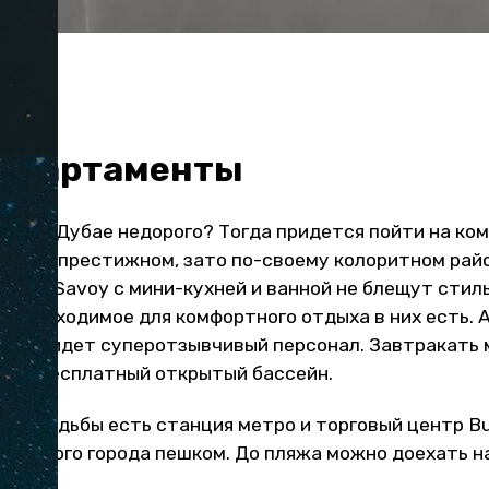
апартаменты
иру в Дубае недорого? Тогда придется пойти на ко
 самом престижном, зато по-своему колоритном рай
екса Savoy с мини-кухней и ванной не блещут стил
е необходимое для комфортного отдыха в них есть. А
гда придет суперотзывчивый персонал. Завтракать 
ус — бесплатный открытый бассейн.
тах ходьбы есть станция метро и торговый центр Bu
о Старого города пешком. До пляжа можно доехать 