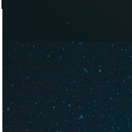
Студия.
Дешевые 
Хотите снять кварт
остановиться в не
Апартаменты компл
интерьерами, но вс
так, на помощь все
первом этаже. Бон
Примерно в 10 мину
дойти до чудесног
трансфере.