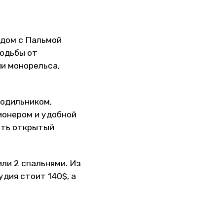
ядом с Пальмой
ходьбы от
ии монорельса,
лодильником,
ионером и удобной
сть открытый
или 2 спальнями. Из
удия стоит 140$, а