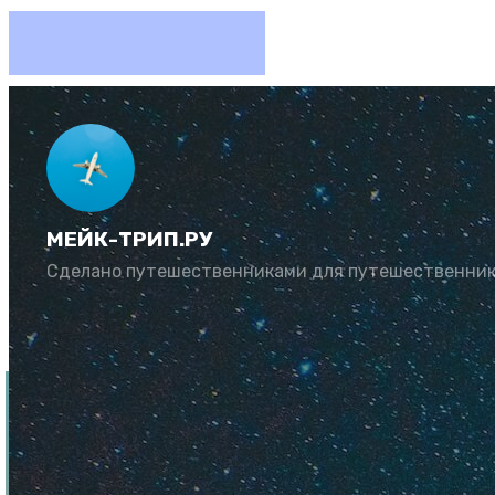
7 класс
Дубае о
МЕЙК-ТРИП.РУ
Сделано путешественниками для путешественни
Автор:
Рената Му