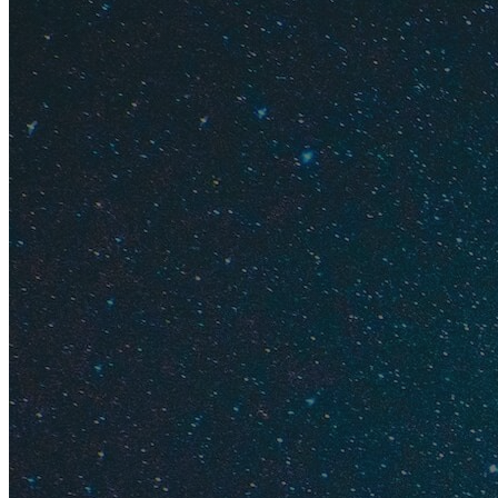
Красивая
Относительно недо
Джумейра, в апарт-
остановки трамвая,
откуда можно отпр
Студия просторная,
стиральной машино
кроватью. Полноце
бассейн, ресторан 
Студия рассчитана 
одних открывается в
в высокий — 260$.