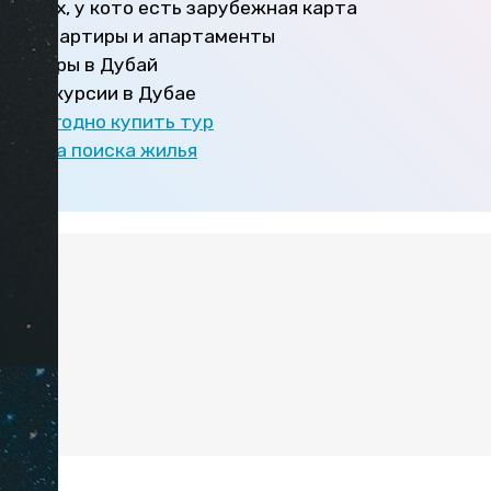
для тех, у кото есть зарубежная карта
ру
— квартиры и апартаменты
а
— туры в Дубай
— экскурсии в Дубае
бов выгодно купить тур
правила поиска жилья
:
р
айоны
номить