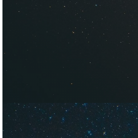
Букинг
— 
Суточно.
Травелат
Трипстер
20 спосо
Главные 
Содержание
7 кварти
Лучшие р
Как сэко