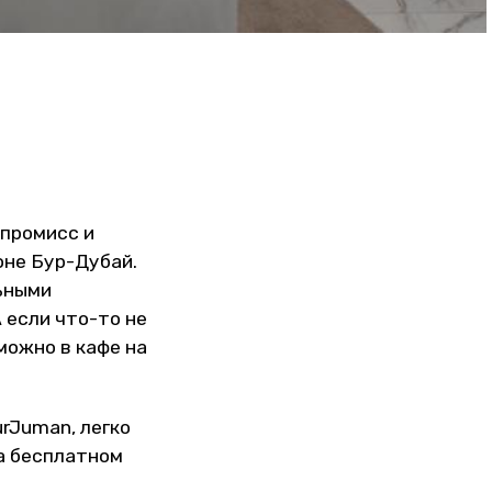
мпромисс и
оне Бур-Дубай.
ьными
 если что-то не
можно в кафе на
rJuman, легко
на бесплатном