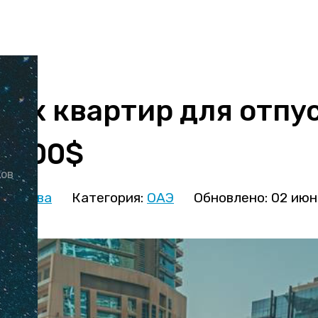
ных квартир для отпус
т 100$
ков
кминова
Категория:
ОАЭ
Обновлено: 02 июн