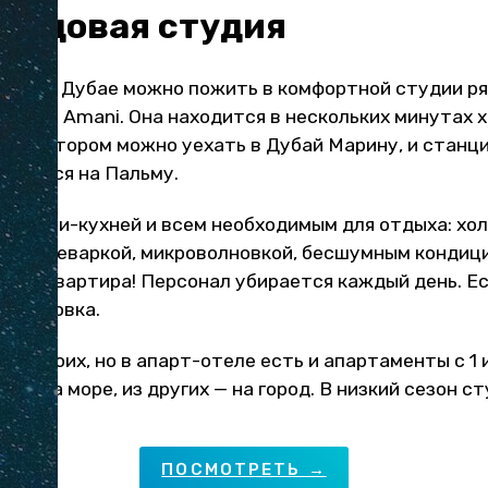
 видовая студия
рого в Дубае можно пожить в комфортной студии р
отеле Amani. Она находится в нескольких минутах 
 на котором можно уехать в Дубай Марину, и станц
авиться на Пальму.
 с мини-кухней и всем необходимым для отдыха: хо
й, кофеваркой, микроволновкой, бесшумным кондиц
нная квартира! Персонал убирается каждый день. Е
и парковка.
на двоих, но в апарт-отеле есть и апартаменты с 1 
ид на море, из других — на город. В низкий сезон ст
ПОСМОТРЕТЬ →