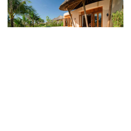
Фото: Ana Mandara Cam Ranh 5*.
Paradise Resort Nha Trang 5*
Хотите отдохнуть от суеты? Укройтесь в
маленьком раю на острове Хон Миеу близ
Нячанга, где в 2025 году открылся новый
вьетнамский отель на первой линии. До отеля и
обратно организован индивидуальный трансфер.