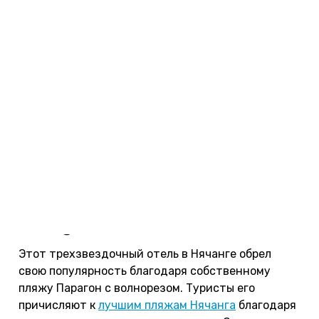
Фото: Swandor Hotels & Resorts Cam Ranh 4*.
Paragon Villa Hotel 3*
Этот трехзвездочный отель в Нячанге обрел
свою популярность благодаря собственному
пляжу Парагон с волнорезом. Туристы его
причисляют к
лучшим пляжам Нячанга
благодаря