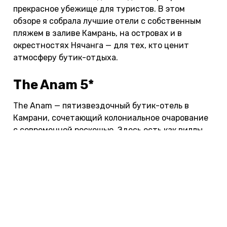
прекрасное убежище для туристов. В этом
обзоре я собрала лучшие отели с собственным
пляжем в заливе Камрань, на островах и в
окрестностях Нячанга — для тех, кто ценит
атмосферу бутик-отдыха.
The Anam 5*
The Anam — пятизвездочный бутик-отель в
Камрани, сочетающий колониальное очарование
с современной роскошью. Здесь есть как виллы,
так и номера на первой пляжной линии. Многие
номера оборудованы приватными бассейнами, а в
оформлении повсюду чувствуется влияние
вьетнамского искусства и ремесленных
традиций. Здесь можно посетить спа, выбрать
один из пяти баров и ресторанов или просто
провести время на пляже или у одно из трех