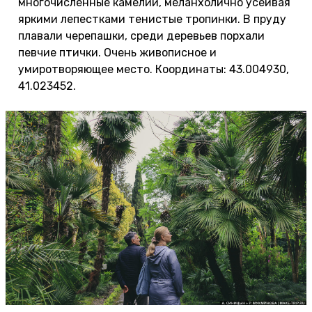
многочисленные камелии, меланхолично усеивая
яркими лепестками тенистые тропинки. В пруду
плавали черепашки, среди деревьев порхали
певчие птички. Очень живописное и
умиротворяющее место. Координаты: 43.004930,
41.023452.