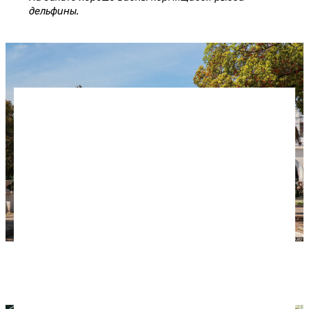
дельфины.
Зеленая уютная набережная Махаджиров.
Вечером она наполняется гуляющими.