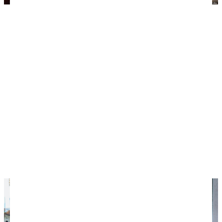
На пирсе — заброшенное кафе "Амра", которое в
советское время было популярно среди абхазской
интеллигенции.
Колоннада
Легкая и красивая белоснежная колоннада
украшает набережную Сухума с 1948 года. Ее
окружают мощные и стройные вечнозеленые
кипарисы. Рядом с колоннадой за столиками
собираются старожилы города, чтобы сыграть в
излюбленные игры — нарды, домино и карты.
Координаты: 42.999110, 41.024616.