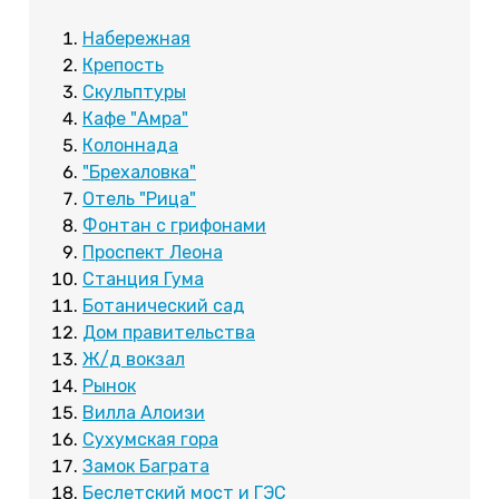
Набережная
Крепость
Скульптуры
Кафе "Амра"
Колоннада
"Брехаловка"
Отель "Рица"
Фонтан с грифонами
Проспект Леона
Станция Гума
Ботанический сад
Дом правительства
Ж/д вокзал
Рынок
Вилла Алоизи
Сухумская гора
Замок Баграта
Беслетский мост и ГЭС