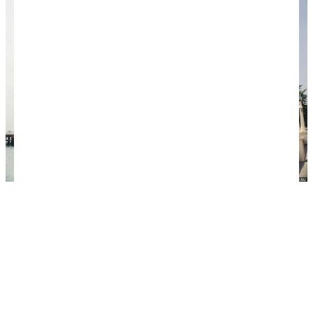
Скульптура "Чик и курица".
Заброшенное кафе "Амра"
На старом пирсе на набережной Махаджиров вы
увидите живописные руины некогда популярного
ресторана "Амра", любимого абхазской