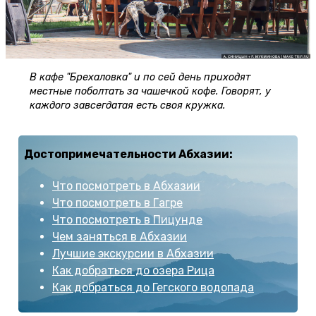
В кафе "Брехаловка" и по сей день приходят
местные поболтать за чашечкой кофе. Говорят, у
каждого завсегдатая есть своя кружка.
Достопримечательности Абхазии:
Что посмотреть в Абхазии
Что посмотреть в Гагре
Что посмотреть в Пицунде
Чем заняться в Абхазии
Лучшие экскурсии в Абхазии
Как добраться до озера Рица
Как добраться до Гегского водопада