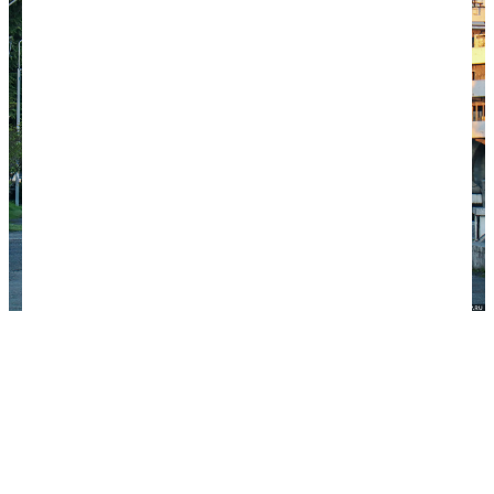
Вечерняя набережная — место притяжения и
местных, и туристов.
Важное про Абхазию:
Как спланировать отдых