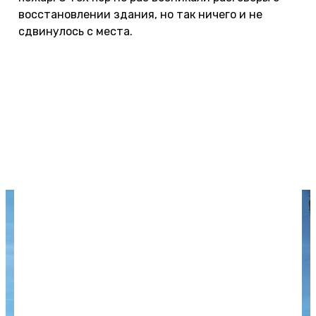
восстановлении здания, но так ничего и не
сдвинулось с места.
Раньше любители заброшек беспрепятственно
поднимались на крышу, откуда открывался
классный вид на город, но, по отзывам, теперь
проход наверх закрыли решеткой. Фасад теперь
затянули сеткой, так что здание уже не
выглядит так эффектно. Координаты: 43.004293,
41.018814.