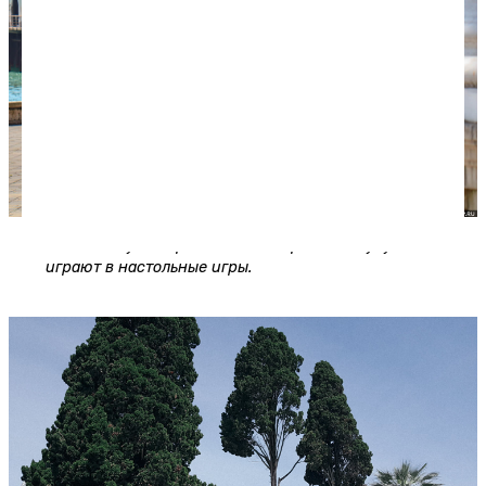
Неподалеку от "Брехаловки" старожилы Сухума
играют в настольные игры.