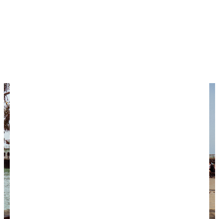
интеллигенцией. Корпус его выполнен в виде
корабля, а окна — как иллюминаторы. Верхнюю
палубу ресторана часто упоминал в своих
произведениях Фазиль Искандер, например,
действие рассказа "Сердце" происходит именно
там. Координаты кафе: 42.998052, 41.024172.