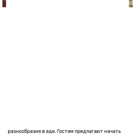
В шеках на пляжах Гоа можно купить свежую рыбу
и морепродукты, которую вам приготовят.
Питание в отелях Гоа
Система питания в индийских отелях в корне
отличается от того, к чему привыкли туристы в
Турции или Египте. В Гоа есть отели all inclusive,
но у туроператоров редко бывают путевки туда.
Такие туры не популярны. Отдыхающие считают,
что достаточно взять только завтрак, а обедать
и ужинать удобнее в местных ресторанах или в
пляжных шеках.
Завсегдатаи Гоа отказываются и от отельных
завтраков. Дело в том, что в отелях нет большого
разнообразия в еде. Гостям предлагают начать