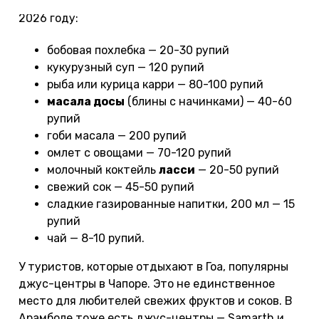
Цены на еду в недорогих кафе и ресторанах Гоа в
2026 году:
бобовая похлебка — 20-30 рупий
кукурузный суп — 120 рупий
рыба или курица карри — 80-100 рупий
масала досы
(блины с начинками) — 40-60
рупий
гоби масала — 200 рупий
омлет с овощами — 70-120 рупий
молочный коктейль
ласси
— 20-50 рупий
свежий сок — 45-50 рупий
сладкие газированные напитки, 200 мл — 15
рупий
чай — 8-10 рупий.
У туристов, которые отдыхают в Гоа, популярны
джус-центры в Чапоре. Это не единственное
место для любителей свежих фруктов и соков. В
Арамболе тоже есть джус-центры — Samarth и