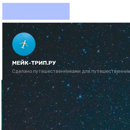
Когда л
МЕЙК-ТРИП.РУ
Автор:
Юлия Козл
Сделано путешественниками для путешественни