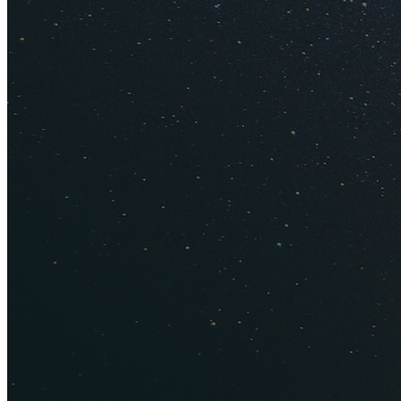
Погодные условия
а влажность возду
переменная. Для ве
куртка!
Отзывы туристов
Купайтесь не с сам
с подогреваемым б
Февраль
Температура воды
воздуха днем +21°С,
Погодные условия
штормит. Не забуд
Отзывы туристов