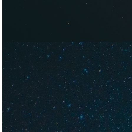
феврале. Правда, с
Отдыхающие предпо
кайтинг и виндсерф