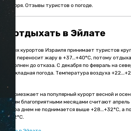
ого моря. Отзывы туристов о погоде.
ше отдыхать в Эйлате
стижных курортов Израиля принимает туристов круг
хорошо переносит жару в +37...+40°С, потому отдых
е заполнен до отказа. С декабря по февраль на сев
ру прохладная погода. Температура воздуха +22...+2
стов приезжает на популярный курорт весной и осен
? Самым благоприятными месяцами считают апрель и
ометра днем не поднимается выше +28...+32°С, а по
8...+22°С.
отдыхе в Эйлате
.