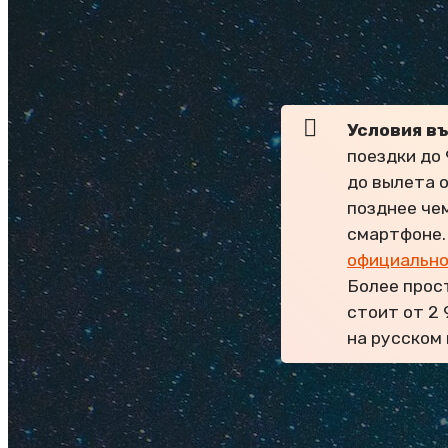
Выгодные туры ищи
предложения среди
Условия в
поездки до 
до вылета 
позднее чем
смартфоне.
официально
Более прос
стоит от 2 
на русском
Важное про 