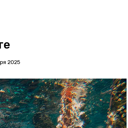
те
аря 2025