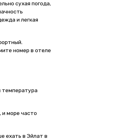
льно сухая погода,
лачность
дежда и легкая
фортный.
имите номер в отеле
я температура
 и море часто
е ехать в Эйлат в