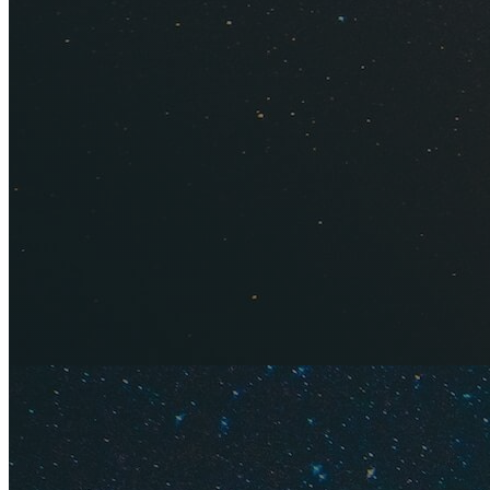
на побережье Красн
Когда луч
Один из самых пре
сюда едут те, кто 
Зимой Эйлат тоже н
Красного моря в ме
воды +20...+22°С.
Больше всего тури
отдыхать в Эйлате
время столбик терм
опускается ниже +1
Узнайте больше об