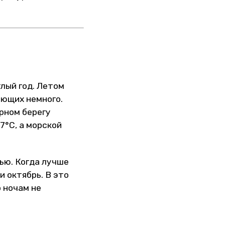
лый год. Летом
ающих немного.
ерном берегу
7°С, а морской
ью. Когда лучше
 октябрь. В это
 ночам не