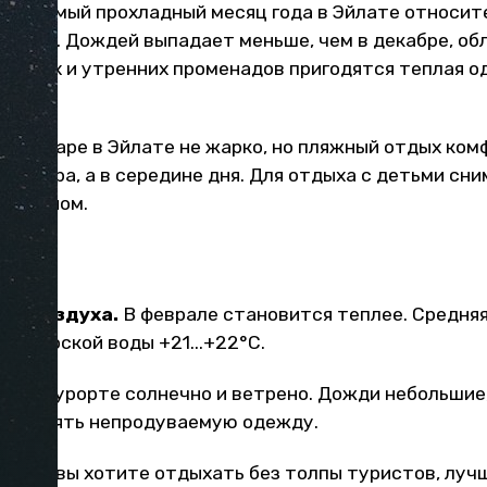
.
В самый прохладный месяц года в Эйлате относите
ха 67%. Дождей выпадает меньше, чем в декабре, об
черних и утренних променадов пригодятся теплая о
.
В январе в Эйлате не жарко, но пляжный отдых ком
ого утра, а в середине дня. Для отдыха с детьми сн
ассейном.
 и воздуха.
В феврале становится теплее. Средня
 а морской воды +21...+22°С.
.
На курорте солнечно и ветрено. Дожди небольшие,
ьте взять непродуваемую одежду.
.
Если вы хотите отдыхать без толпы туристов, лучш