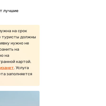
ут лучшие
нужна на срок
се туристы должны
аявку нужно не
хранить на
но на
транной картой.
изанет
. Услуга
ета заполняется