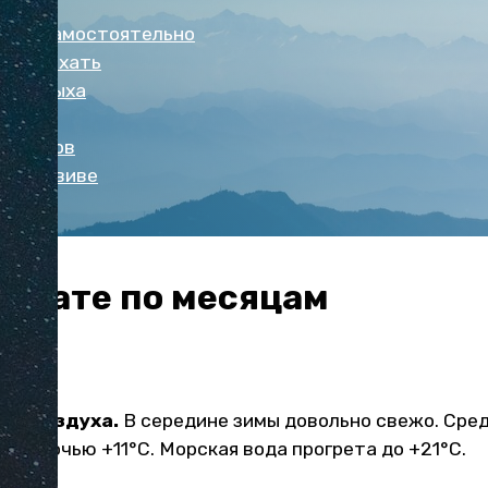
дить самостоятельно
е отдыхать
ь отдыха
еду
уристов
Тель-Авиве
Эйлате по месяцам
 и воздуха.
В середине зимы довольно свежо. Сре
С, а ночью +11°С. Морская вода прогрета до +21°С.