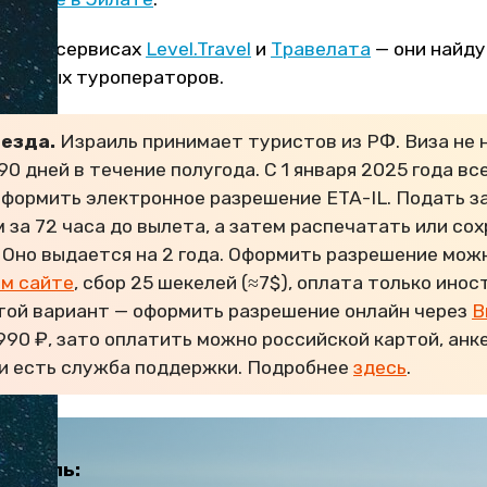
те на сервисах
Level.Travel
и
Травелата
— они найд
 разных туроператоров.
ъезда.
Израиль принимает туристов из РФ. Виза не 
90 дней в течение полугода. С 1 января 2025 года в
оформить электронное разрешение ETA-IL. Подать з
 за 72 часа до вылета, а затем распечатать или со
 Оно выдается на 2 года. Оформить разрешение мож
м сайте
, сбор 25 шекелей (≈7$), оплата только инос
той вариант — оформить разрешение онлайн через
В
990 ₽, зато оплатить можно российской картой, анк
 и есть служба поддержки. Подробнее
здесь
.
Израиль: