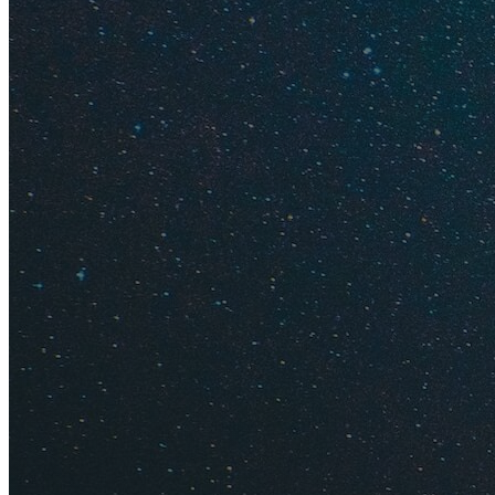
Как съез
Где лучш
Стоимост
Цены на 
Отзывы т
Отдых в 
Погода в 
Январь
Температура воды
воздуха днем +17,5°