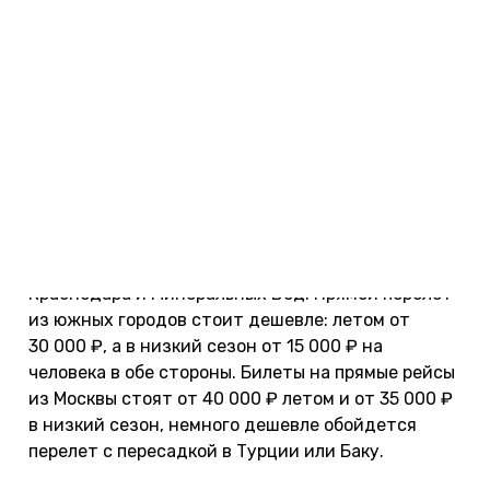
Авиабилеты
Собираясь на отдых в Израиль, будьте готовы к
большим тратам. Попытайтесь сэкономить на
перелете, поймав недорогие авиабилеты.
Дешевые билеты ищите на
Авиасейлс
— он
сравнивает цены всех авиакомпаний. Узнайте
секреты поиска недорогих авиабилетов
.
Цены на билеты в Израиль в 2026
. Есть прямые
рейсы в Тель-Авив из Москвы, СПб, Сочи,
Краснодара и Минеральных Вод. Прямой перелет
из южных городов стоит дешевле: летом от
30 000 ₽, а в низкий сезон от 15 000 ₽ на
человека в обе стороны. Билеты на прямые рейсы
из Москвы стоят от 40 000 ₽ летом и от 35 000 ₽
в низкий сезон, немного дешевле обойдется
перелет с пересадкой в Турции или Баку.