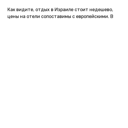
Как видите, отдых в Израиле стоит недешево,
цены на отели сопоставимы с европейскими. В
высокий сезон (весной и осенью) и при
бронировании в последний момент они будут
еще выше. Сэкономить можно, если семьей или
компанией арендовать апартаменты или дом.
Цены на транспорт в
Израиле
Проезд в городских автобусах стоит около 7
шекелей.
Литр бензина — от 7,5 шекелей.
Аренда малогабаритного автомобиля (в
сутки) — от 35$.
Проезд по платной дороге №6 — от 11
шекелей.