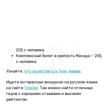
Приведем цены на некоторые
достопримечательности:
Музей Эрец-Исраэль (Eretz Israel Museum) —
13,5$.
Тель-Авивский музей изобразительных
искусств (Tel Aviv Museum of Art) — 13,5$.
Вход в СПА-центр у Мертвого моря — около
20$ с человека.
Комплексный билет в крепость Масада — 25$
с человека.
Узнайте,
что посмотреть в Тель-Авиве
.
Ищите интересные экскурсии на русском языке
на сайте
Tripster
. Там можно найти отличных
гидов с хорошими отзывами и высоким
рейтингом.