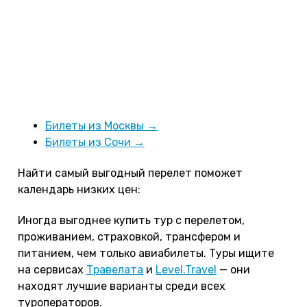
из южных городов стоит дешевле: летом от
30 000 ₽, а в низкий сезон от 15 000 ₽ на
человека в обе стороны. Билеты на прямые рейсы
из Москвы стоят от 40 000 ₽ летом и от 35 000 ₽
в низкий сезон, немного дешевле обойдется
перелет с пересадкой в Турции или Баку.
Билеты из Москвы →
Билеты из Сочи →
Найти самый выгодный перелет поможет
календарь низких цен:
Иногда выгоднее купить тур с перелетом,
проживанием, страховкой, трансфером и
питанием, чем только авиабилеты. Туры ищите
на сервисах
Травелата
и
Level.Travel
— они
находят лучшие варианты среди всех
туроператоров.