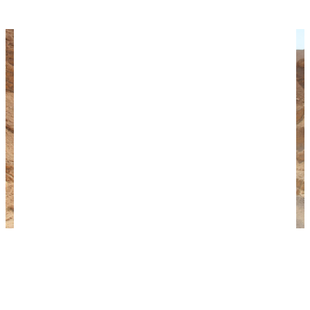
узнайте про
отдых в Тель-Авиве
.
Горы и пустыня в окрестностях Эйлата. Фото:
roberto volterra / flickr.com / Лицензия CC BY-NC
2.0.