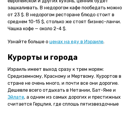
европейской и других кухонь, ценник будет
зашкаливать. В недорогом кафе пообедать можно
от 23 $. В недорогом ресторане блюдо стоит в
среднем 10-15 $, столько же стоят бизнес-ланчи.
Чашка кофе — около 2-4 $.
Узнайте больше о
ценах на еду в Израиле
.
Курорты и города
Израиль имеет выход сразу к трем морям:
Средиземному, Красному и Мертвому. Курортов в
стране не очень много, и почти все они дорогие.
Дешевле всего отдыхать в Нетании, Бат-Яме и
Эйлате
, а одним из самых дорогих и престижных
считается Герцлия, где сплошь пятизвездочные
отели. За культурным отдыхом едут в Иерусалим
и Вифлеем, за лечением — на курорты Мертвого
моря. Посмотрите наш
обзор курортов Израиля
и