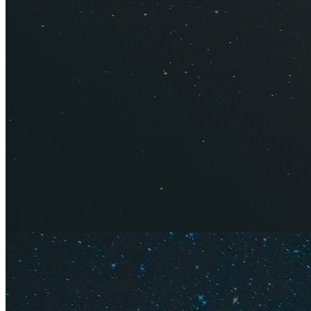
морем, спокойстви
советы.
Курс валют: 1 фи
Недорогие а
дешевые авиа
Содержание
Преимуще