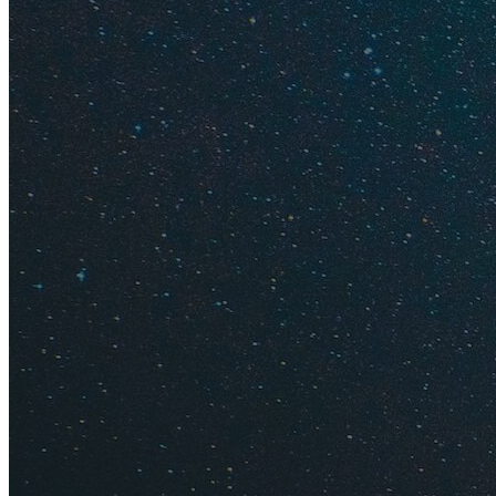
тишина и спок
отсутствие то
недорогое про
недорогая еда;
безопасность.
Сравнение с дру
Боракай, Панглао, 
террористов — как 
рисковать не хотел
Палаван — удаленн
Нидо), некогда рай
разрушительного та
убедились, посети
Бантаян: хорошие о
Атмосфера на ос
сказать, что это т