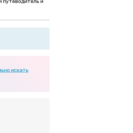
й путеводитель и
льно искать