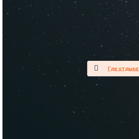
вдумчивого ничегон
экспаты потягивают
всегда сиеста, а п
назвать одним из л
Смело выбирайте д
Прочтите этот обзо
Где отдыха