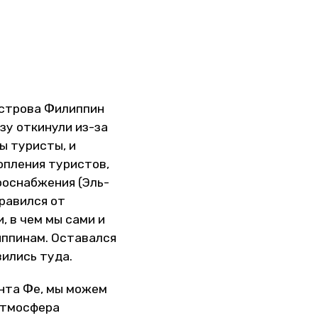
острова Филиппин
зу откинули из-за
ы туристы, и
копления туристов,
роснабжения (Эль-
правился от
, в чем мы сами и
иппинам. Оставался
вились туда.
анта Фе, мы можем
 атмосфера