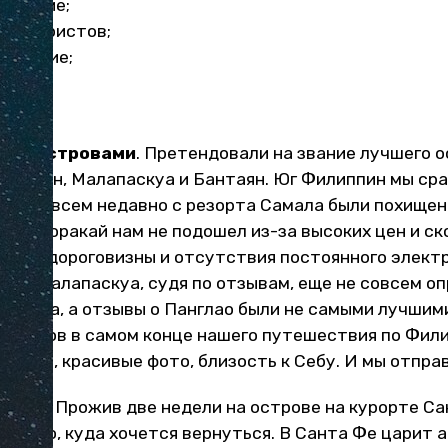
ойствие;
лп туристов;
живание;
гими островами
. Претендовали на звание лучшего 
Палаван, Малапаскуа и Бантаян. Юг Филиппин мы сра
раз совсем недавно с резорта Самала были похищен
ось. Боракай нам не подошел из-за высоких цен и с
ости, дороговизны и отсутствия постоянного элект
ский Малапаскуа, судя по отзывам, еще не совсем о
йфуна, а отзывы о Панглао были не самыми лучшими
в остров в самом конце нашего путешествия по Фил
тзывы, красивые фото, близость к Себу. И мы отпра
трове
. Прожив две недели на острове на курорте С
о место, куда хочется вернуться. В Санта Фе царит