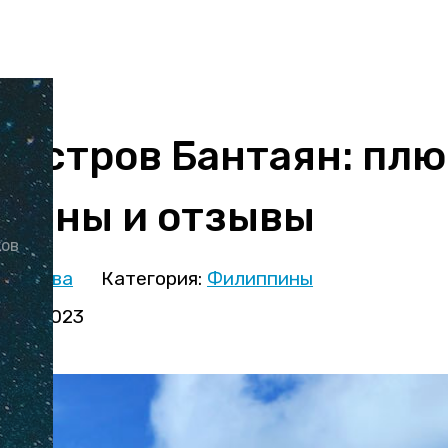
 остров Бантаян: пл
 цены и отзывы
ков
кминова
Категория:
Филиппины
варя 2023