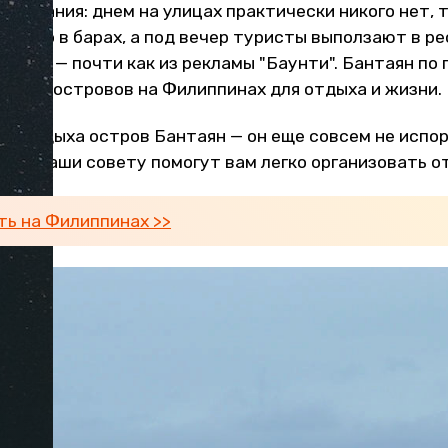
еделания: днем на улицах практически никого нет, 
 пиво в барах, а под вечер туристы выползают в р
ейзажи — почти как из рекламы "Баунти". Бантаян по
учших островов на Филиппинах для отдыха и жизни.
ля отдыха остров Бантаян — он еще совсем не испо
р — наши совету помогут вам легко организовать о
ть на Филиппинах >>