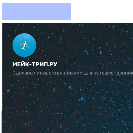
Райский
отдыха,
МЕЙК-ТРИП.РУ
Сделано путешественниками для путешественни
Автор:
Рената Му
Обновлено: 24 ян