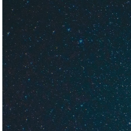
Как добр
Жилье
Цены на 
Аренда б
Что инте
Недостат
Почему ст
Устав от шумных и
райском острове, к
жить и отдыхать н
выбирали лучший д
отличные пляж