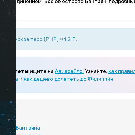
ем и уединением. Все об острове Бантаян: подробны
липпинское песо (PHP) ≈ 1,2 ₽.
виабилеты
ищите на
Авиасейлс.
Узнайте,
как прави
билеты
и
как дешево долететь до Филиппин
.
:
ства Бантаяна