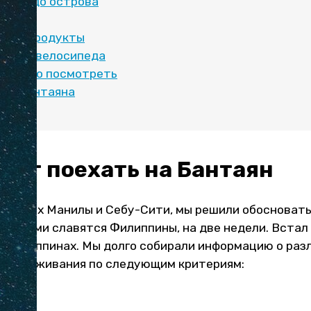
аться до острова
еду и продукты
айка и велосипеда
ресного посмотреть
ки Бантаяна
оит поехать на Бантаян
 грязных Манилы и Себу-Сити, мы решили обосновать
оторыми славятся Филиппины, на две недели. Встал 
а Филиппинах. Мы долго собирали информацию о раз
ля проживания по следующим критериям:
и;