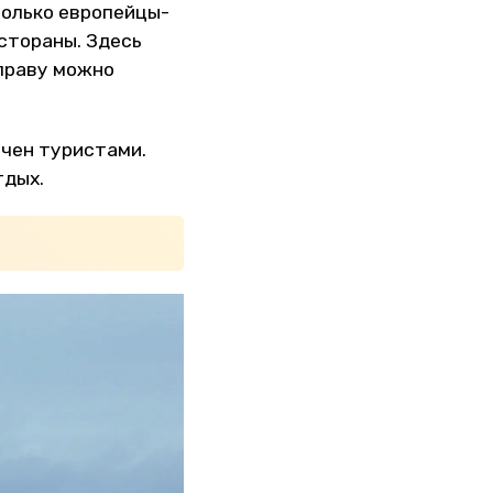
только европейцы-
естораны. Здесь
 праву можно
рчен туристами.
тдых.