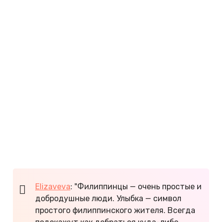
отзывам туристов:
До месяца россиянам не нужна виза.
Доступные цены на отдых.
Теплый климат.
Чистое море.
Большие возможности для активного
туризма и водных видов спорта.
Первозданная природа.
Большое количество национальных парков.
Вкусная экзотическая кухня.
Доброжелательные и улыбчивые местные
жители.
Расслабленная атмосфера.
Elizaveva
: "Филиппинцы — очень простые и
добродушные люди. Улыбка — символ
простого филиппинского жителя. Всегда