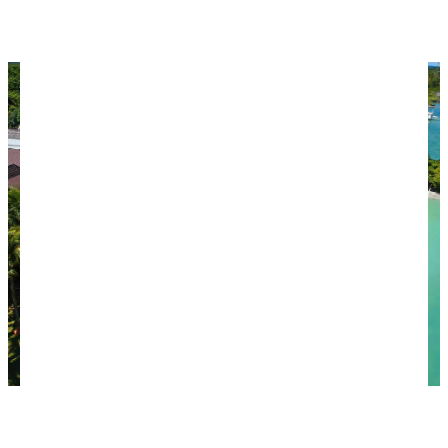
занятий дайвингом на собственном каноэ-
катамаране "бангка".
Sav Pacific Cebu Resort 3* (Фото: booking.com / Sav
Pacific Cebu Resort)