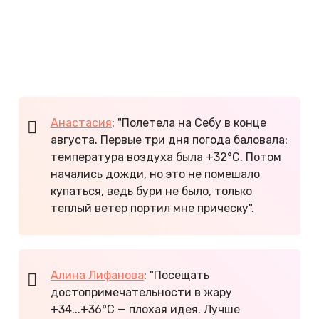
стихия может обрушиться в любое время года.
Считается, что тайфуны менее вероятны с
января по апрель. Остров Минданао, который
находится в южной части архипелага, лежит вне
"пояса тайфунов".
Анастасия
: "Полетела на Себу в конце
августа. Первые три дня погода баловала:
температура воздуха была +32°C. Потом
начались дожди, но это не помешало
купаться, ведь бури не было, только
теплый ветер портил мне прическу".
Алина Лифанова
: "Посещать
достопримечательности в жару
+34...+36°С — плохая идея. Лучше