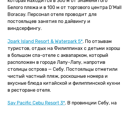
которая находится в 300 м от знаменитого
Белого пляжа и в 100 м от торгового центра D’Mall
Boracay. Персонал отеля проводит для
постояльцев занятия по дайвингу и
виндсерфингу.
Jpark Island Resort & Waterpark 5*
. По отзывам
туристов, отдых на Филиппинах с детьми хорош
в большом спа-отеле с аквапарком, который
расположен в городе Лапу-Лапу, напротив
столицы острова — Себу. Постояльцы отметили
чистый частный пляж, роскошные номера и
вкусные блюда китайской и филиппинской кухни
в ресторане отеля.
Sav Pacific Cebu Resort 3*
. В провинции Себу, на
востоке острова Макатан, находится хороший
бюджетный отель с частным песчаным пляжем.
Туристов возят на морские экскурсии и для