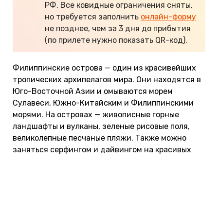
РФ. Все ковидные ограничения сняты,
но требуется заполнить
онлайн-форму
не позднее, чем за 3 дня до прибытия
(по прилете нужно показать QR-код).
Филиппинские острова — один из красивейших
тропических архипелагов мира. Они находятся в
Юго-Восточной Азии и омываются морем
Сулавеси, Южно-Китайским и Филиппинскими
морями. На островах — живописные горные
ландшафты и вулканы, зеленые рисовые поля,
великолепные песчаные пляжи. Также можно
заняться серфингом и дайвингом на красивых
коралловых рифах.
Столица страны — Манила — находится на
острове Лусон. В город-конгломерат приезжают,
чтобы познакомиться с колониальной