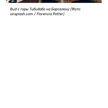
Вид с горы Тибидабо на Барселону (Фото:
unsplash.com / Florencia Potter)
Афины, Греция
Почему сюда.
Если вы ищете, куда поехать
одной отдохнуть недорого, смело выбирайте
столицу Греции. С Афин началась история
Европы, поэтому этот город посещают туристы
со всего мира. В Греции прекрасный теплый
климат и много античных монументов.
Чем заняться.
Стоит побывать в
Акрополе
,
Парфеноне, театре Диониса, храмах Гефеста и
Зевса Олимпийского
, посмотреть арку Адриана и
башню Ветров. Старые руины позволяют
почувствовать связь с историей Древней Эллады