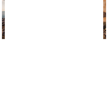
Афинский Акрополь (Фото: unsplash.com /
@arthuryeti)
Бангкок, Таиланд
Почему сюда.
Таиланд — хорошая страна для
познания самого себя и окружающего мира. Сюда
едут не за морем, а за неповторимым азиатским
колоритом. Тайцы — приветливый и тактичный
народ. Рядом с ними любой турист чувствует
себя в безопасности. Буддистская привычка