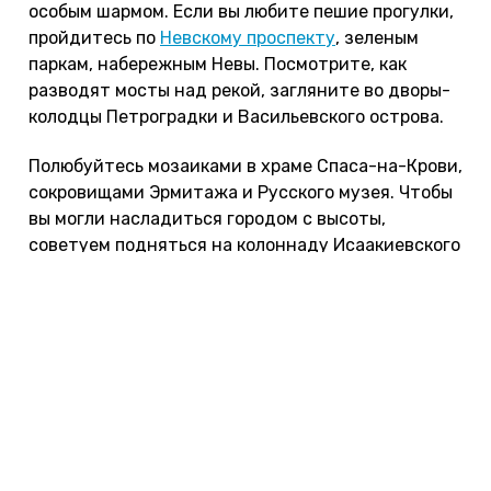
особым шармом. Если вы любите пешие прогулки,
пройдитесь по
Невскому проспекту
, зеленым
паркам, набережным Невы. Посмотрите, как
разводят мосты над рекой, загляните во дворы-
колодцы Петроградки и Васильевского острова.
Полюбуйтесь мозаиками в храме Спаса-на-Крови,
сокровищами Эрмитажа и Русского музея. Чтобы
вы могли насладиться городом с высоты,
советуем подняться на колоннаду Исаакиевского
собора. Отличные смотровые площадки открыты
на колокольне Петропавловского собора и
Смольном соборе.
Под Санкт-Петербургом есть
немало мест
с
красивыми парками и архитектурными
памятниками. Съездите в Петергоф, Павловск,
Гатчину или Царское село.