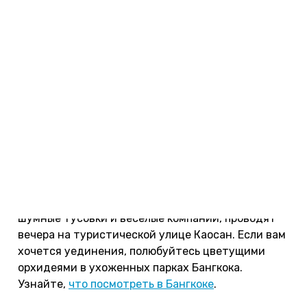
улыбаться настолько заразительна, что на
второй день пребывания в Бангкоке вы с
радостью будете отвечать на улыбки прохожих и
уличных торговцев. Посмотрите
6 причин
поехать в Таиланд
.
Чем заняться.
Побывайте в Большом
королевском дворце и храме Лежащего Будды.
Съездите на речную прогулку и покормите
хлебом огромных сомов, которые живут в
Чаупхрайе. Ощутите блаженство после сеанса
тайского массажа и оцените неповторимые
вкусы тайского фастфуда. Те, кому нравятся
шумные тусовки и веселые компании, проводят
вечера на туристической улице Каосан. Если вам
хочется уединения, полюбуйтесь цветущими
орхидеями в ухоженных парках Бангкока.
Узнайте,
что посмотреть в Бангкоке
.