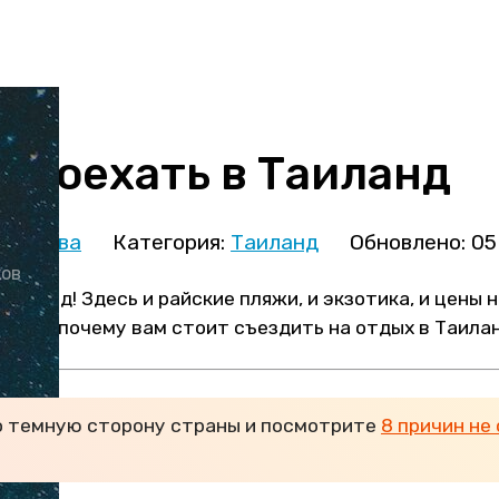
н поехать в Таиланд
кминова
Категория:
Таиланд
Обновлено: 05
ков
аиланд! Здесь и райские пляжи, и экзотика, и цены н
ичин, почему вам стоит съездить на отдых в Таилан
о темную сторону страны и посмотрите
8 причин не