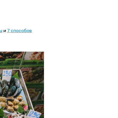
ы
и
7 способов