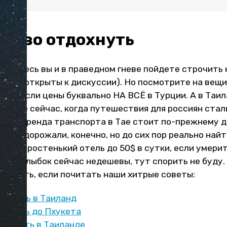
ешево отдохнуть
изумитесь вы и в праведном гневе пойдете строчить
ады и открыты к дискуссии). Но посмотрите на вещи
о выросли цены буквально НА ВСЁ в Турции. А в Таи
 даже сейчас, когда путешествия для россиян стал
укты, аренда транспорта в Тае стоит по-прежнему д
ет подорожали, конечно, но до сих пор реально най
 или простенький отель до 50$ в сутки, если умерит
рану улыбок сейчас недешевы, тут спорить не буду.
ономить, если почитать наши хитрые советы:
слетать в Таиланд
лететь до Пхукета
дохнуть в Таиланде