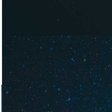
интровертов на
ос
почувствовали себ
удивительным жив
читайте подробнее 
Таиланда
, которые
Впрочем, если у ва
туристами Пхукете
Банг Тао (там даже
посмотрите: