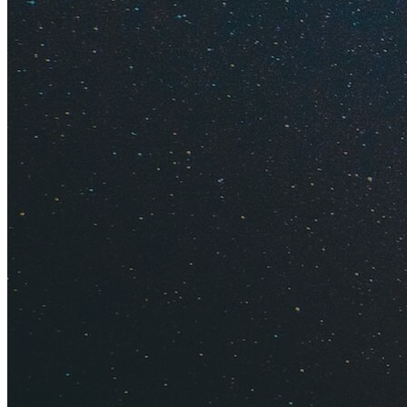
Просто д
Что?! Дешево?! — 
(этому мы только р
примеру, как сильн
недорого отдохнуть
Еда, напитки, прод
последние десять л
приличный гестхаус
туры и билеты в Ст
можно немного сэк
Как недорого 
Как дешево до
Как дешево от