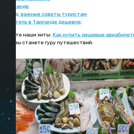
 в Таиланде
Таиланд: важные советы туристам
вать отель в Таиланде дешевле
.
 изучите наши хиты:
Как купить дешевые авиабилет
е
! Так вы станете гуру путешествий.