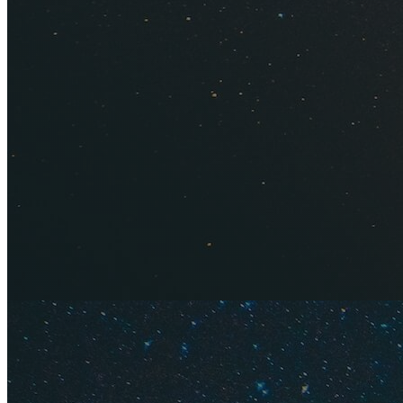
Всё про отдых
Первый раз в 
Как заброниро
Также обязательно
купить тур дешевл