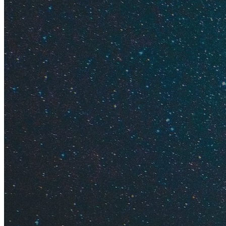
Травелат
Tripster
— 
Содержание
Дешево о
Найти св
Насладит
Попробов
Попробов
Познать 
Поправит