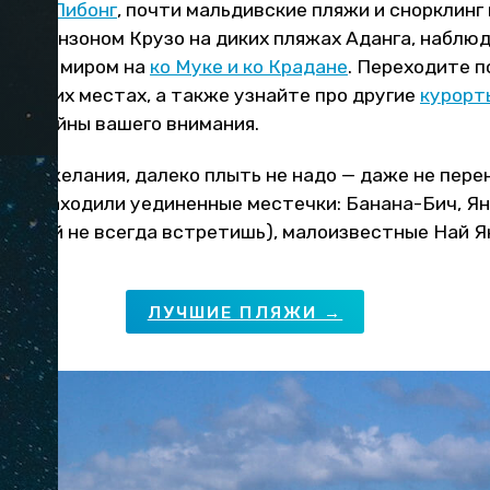
трове Либонг
, почти мальдивские пляжи и снорклинг
я Робинзоном Крузо на диких пляжах Аданга, наблюд
отным миром на
ко Муке и ко Крадане
. Переходите п
об этих местах, а также узнайте про другие
курорт
 достойны вашего внимания.
с нет желания, далеко плыть не надо — даже не пер
 мы находили уединенные местечки: Банана-Бич, Я
 людей не всегда встретишь), малоизвестные Най Ян
ЛУЧШИЕ ПЛЯЖИ →