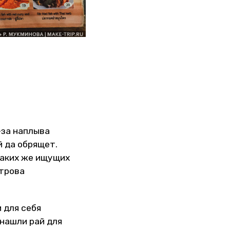
-за наплыва
 да обрящет.
таких же ищущих
строва
 для себя
 нашли рай для