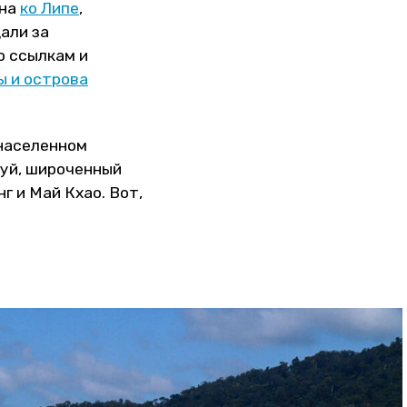
 на
ко Липе
,
али за
о ссылкам и
ы и острова
енаселенном
нуй, широченный
г и Май Кхао. Вот,