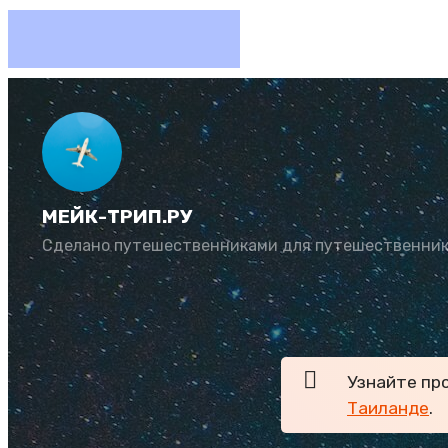
7 причи
МЕЙК-ТРИП.РУ
Автор:
Рената Му
Сделано путешественниками для путешественни
Хорошая страна — Т
неопровержимых пр
Узнайте пр
Таиланде
.