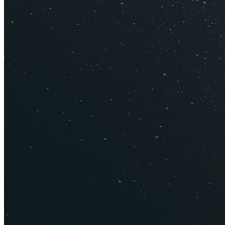
А это цены на морепр
Найти св
Пляжи и море в Таи
миллионов туристо
Берите экскурсии н
уединения и покоя
самостоятельно!
Однажды мы соверш
совершенно другой 