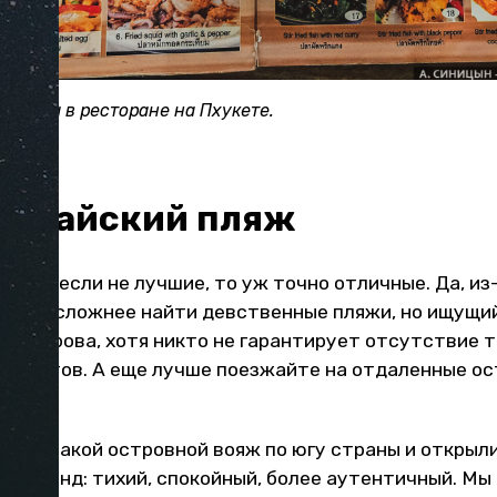
одукты в ресторане на Пхукете.
ой райский пляж
ланде если не лучшие, то уж точно отличные. Да, из
в все сложнее найти девственные пляжи, но ищущий
а острова, хотя никто не гарантирует отсутствие 
 туристов. А еще лучше поезжайте на отдаленные о
или такой островной вояж по югу страны и открыли
Таиланд: тихий, спокойный, более аутентичный. Мы