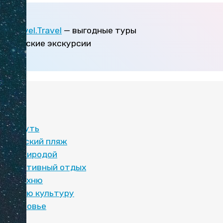
а
и
Level.Travel
— выгодные туры
авторские экскурсии
:
тдохнуть
ой райский пляж
ься природой
ать активный отдых
ать кухню
тайскую культуру
ь здоровье