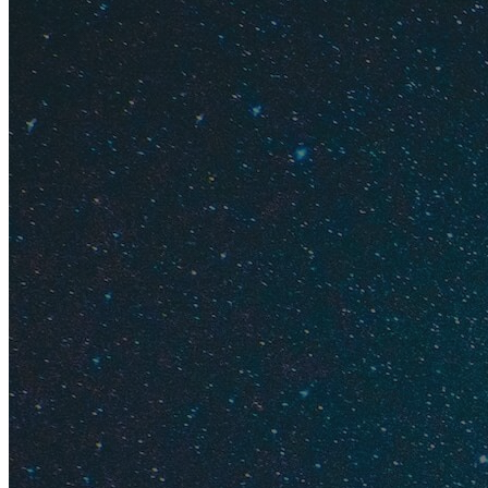
Где деше
Цены
Какую ма
Как забр
Советы п
Получаем
Сдаем ав
Маршрут 
Страховк
Депозит
Интернет
Какие ну
Требован
Плюсы и 
Памятка 