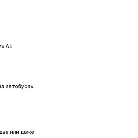
х AI.
на автобусах.
 две или даже