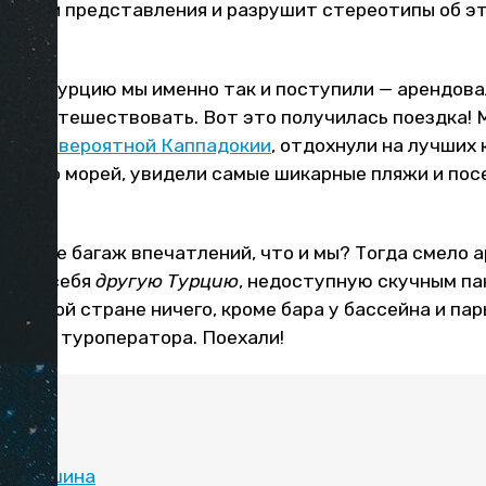
т ваши представления и разрушит стереотипы об э
дку в Турцию мы именно так и поступили — арендов
хали путешествовать. Вот это получилась поездка! 
ли в
невероятной Каппадокии
, отдохнули на лучших
ейского морей, увидели самые шикарные пляжи и по
кой же багаж впечатлений, что и мы? Тогда смело 
ь для себя
другую Турцию
, недоступную скучным па
екрасной стране ничего, кроме бара у бассейна и па
сий от туроператора. Поехали!
:
на машина