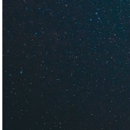
Кому нуж
Арендованный автом
Ценит яркие в
Хочет отправи
Жаждет открыт
Желает увиде
Не любит скуч
Не хочет трат
Хочет посетит
Высоко ценит 
Любит свободу
Не боится сер
Машина будет полез