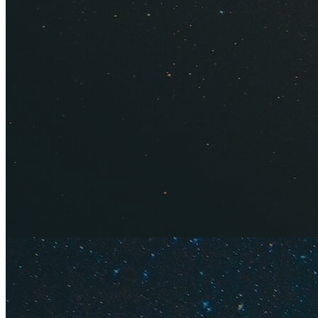
которое переверне
стране.
В нашу пятую поез
целый месяц и пое
полстраны: побыва
Средиземного и Эг
античные руины.
Хотите получить та
вперед — открыват
не видят в этой пр
автобусных экскур
Содержание
Кому нуж