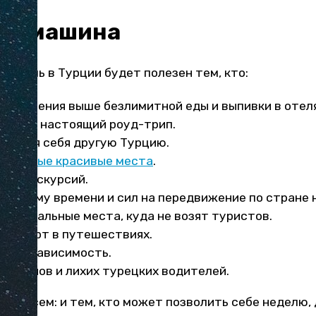
на машина
обиль в Турции будет полезен тем, кто:
печатления выше безлимитной еды и выпивки в отеля
ться в настоящий роуд-трип.
ь для себя другую Турцию.
ть
самые красивые места
.
ных экскурсий.
ить уйму времени и сил на передвижение по стране 
ь уникальные места, куда не возят туристов.
комфорт в путешествиях.
 и независимость.
пантинов и лихих турецких водителей.
на всем: и тем, кто может позволить себе неделю,