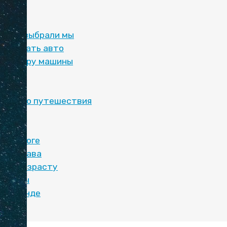
вле
шину выбрали мы
онировать авто
о выбору машины
 авто
то
нашего путешествия
а
 в дороге
жны права
ия к возрасту
минусы
по аренде