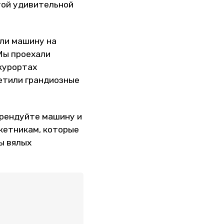
той удивительной
али машину на
Мы проехали
 курортах
сетили грандиозные
арендуйте машину и
кетникам, которые
ры вялых