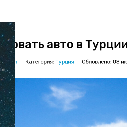
ндовать авто в Турци
иницын
Категория:
Турция
Обновлено: 08 и
ков