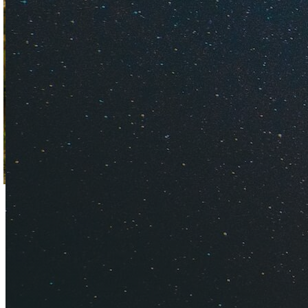
Мой опыт аренды ав
Если в стенах
туре
спасайте свой отд