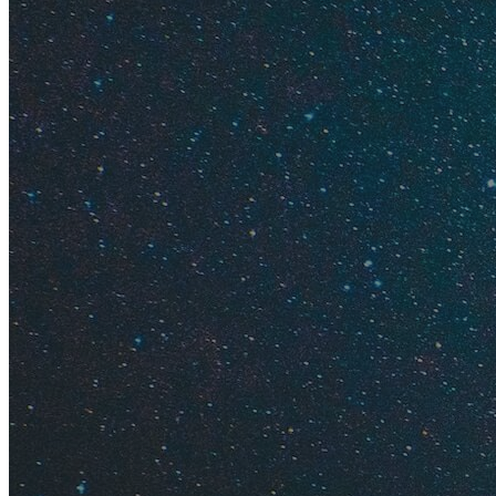
отдыхать без лишни
позеленеют от зло
Что вы узнае
Куда про
Горящие 
Где деше
Когда де
Как выбр
Даты выл
Перебира
Дешевый 
Умный по
Раннее б
Промоко