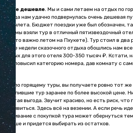
р вдвое дешевле
. Мы и сами летаем на отдых по го
025 года нам удачно подвернулась очень дешевая пу
 до вылета. Бюджет поездки уже был обозначен, та
льше и мы взяли тур в отличный пятизвездочный оте
олн (это важно летом на Пхукете). Тур стоил в два
оге две недели сказочного отдыха обошлись нам всег
артных для этого отеля 300-350 тысяч ₽. Кстати, н
ль нам повысил категорию номера, дав комнату с са
етев по горящему туры, вы получаете ровно тот же 
сты, купившие тур заранее по более высокой цене. Н
о чистая выгода. Звучит красиво, но есть риск, что 
не появиться. Здесь всё на везении. А если речь ид
 затягивание с покупкой тура может обернуться тем
 меньше и придется выбирать из остатков.