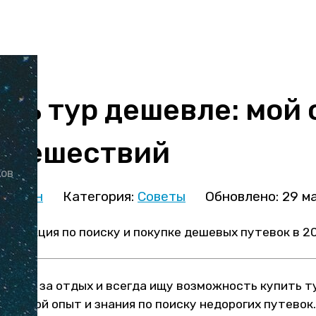
ить тур дешевле: мой 
путешествий
ков
иницын
Категория:
Советы
Обновлено: 29 м
струкция по поиску и покупке дешевых путевок в 20
ивать за отдых и всегда ищу возможность купить т
есь свой опыт и знания по поиску недорогих путевок