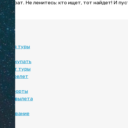
х затрат. Не ленитесь: кто ищет, тот найдет! И пу
сти.
те:
даются туры
туры
вле покупать
шевеют туры
ать перелет
ета
ем курорты
город вылета
иск
ронирование
ды