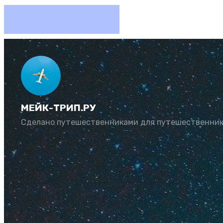
Как куп
12 лет 
МЕЙК-ТРИП.РУ
Сделано путешественниками для путешественни
Автор:
Алексей С
Самая подробная ин
Не люблю переплач
обзоре я изложил в