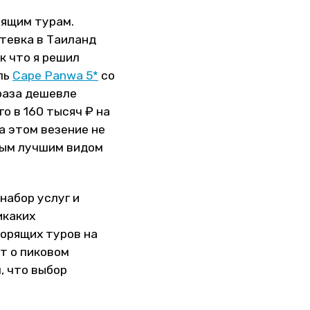
рящим турам.
тевка в Таиланд
к что я решил
ль
Cape Panwa 5*
со
 раза дешевле
о в 160 тысяч ₽ на
а этом везение не
мым лучшим видом
набор услуг и
икаких
горящих туров на
ет о пиковом
, что выбор