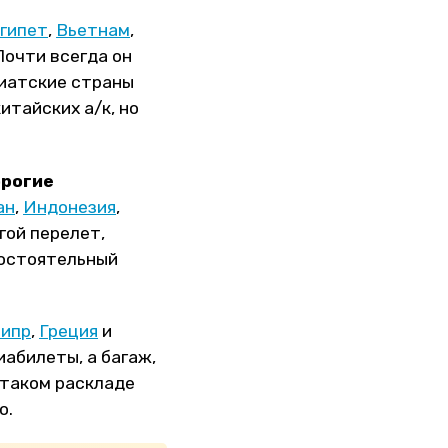
гипет
,
Вьетнам
,
Почти всегда он
зиатские страны
тайских а/к, но
орогие
ан
,
Индонезия
,
гой перелет,
мостоятельный
ипр
,
Греция
и
иабилеты, а багаж,
 таком раскладе
о.