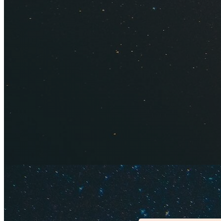
Туры с прямыми 
Таиланд
,
Индия
,
Шр
будет дешевле сам
можно полететь ещ
это уже на любител
Туры с прямым пе
зарубежные чарт
Китай
,
Мальдивы
,
поэтому общая сто
отдых обойдется д
Туры с перелетом
другие страны. Час
трансфер, страховк
отдых в этих стра