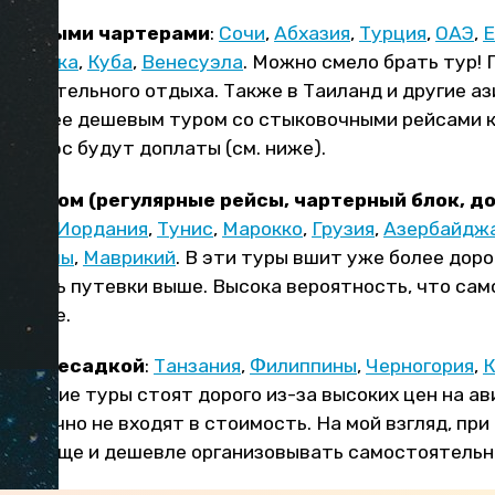
дешевыми чартерами
:
Сочи
,
Абхазия
,
Турция
,
ОАЭ
,
Е
и-Ланка
,
Куба
,
Венесуэла
. Можно смело брать тур! 
остоятельного отдыха. Также в Таиланд и другие а
е более дешевым туром со стыковочными рейсами ки
я, плюс будут доплаты (см. ниже).
релетом (регулярные рейсы, чартерный блок, д
еры)
:
Иордания
,
Тунис
,
Марокко
,
Грузия
,
Азербайдж
Сейшелы
,
Маврикий
. В эти туры вшит уже более доро
имость путевки выше. Высока вероятность, что са
ешевле.
 с пересадкой
:
Танзания
,
Филиппины
,
Черногория
,
К
то такие туры стоят дорого из-за высоких цен на ав
а обычно не входят в стоимость. На мой взгляд, при
нах проще и дешевле организовывать самостоятельн