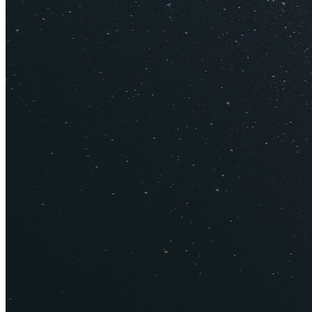
Когда выгоднее п
неделю-две до выле
Стоит ли покупат
Если вы можете пол
ваш вариант. Если 
конкретную страну 