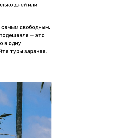
лько дней или
 самым свободным.
 подешевле — это
о в одну
йте туры заранее.