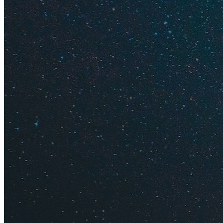
Как мы купили ту
Например, летом 2
примерно за неделю
позволить себе бо
своим пляжем без в
обычной цены. В ит
двоих вместо станд
закончилось и оте
на море.
В чем подвох?
Пол
сервис, что и тури
недостатков, тольк
ваши даты может и 
времени спроса, то
предложений будет