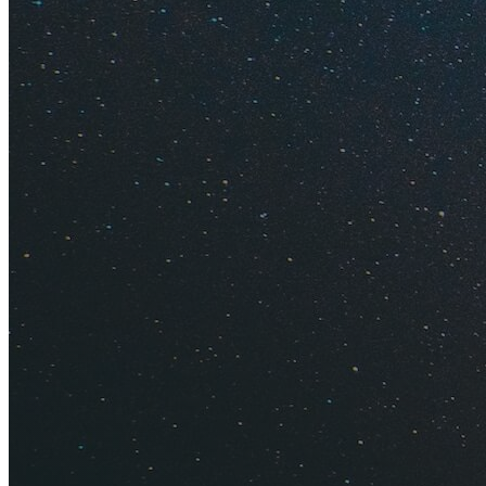
Кешбэк
Уровень ц
Виза
Экскурси
Фортуна
Самостоя
Экскурси
Круизы
Рейтинг 
1. Куда п
На стоимость туров
чартерных. Чтобы 
добираться и нет 