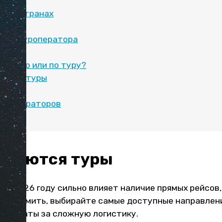
ен в странах
и от туроператора
тельно или по туру?
онные туры
туроператоров
родаются туры
 в 2026 году сильно влияет наличие прямых рейсов
сэкономить, выбирайте самые доступные направлени
переплаты за сложную логистику.