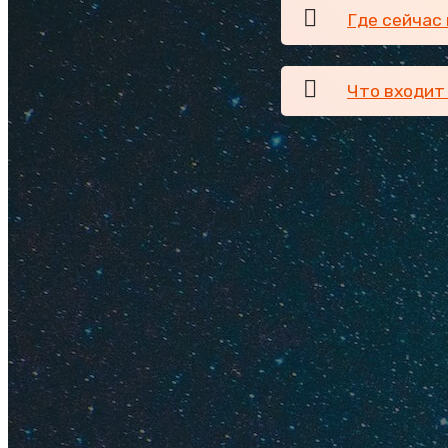
Где сейчас
Что входит
2. Горящи
Ну это классика! С
Горящий тур
— это
заранее оптом вык
дата вылета, а про
поскорее привлечь
варианта: купить д
отель с приятной с
горящие туры
.