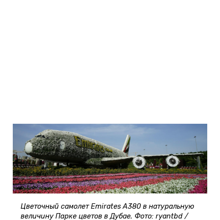
Насладитесь развлечениями
. В зависимости
от сезона в парке проходят живые выступления,
парады цветов и даже занятия йогой и зумбой на
фоне буйства красок. Для детей обустроена
специальная игровая зона с аттракционами.
Цветочный самолет Emirates A380 в натуральную
величину Парке цветов в Дубае. Фото: ryantbd /