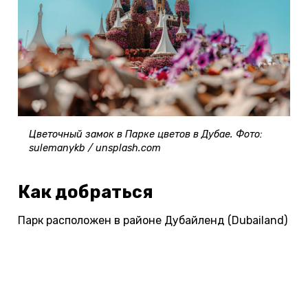
Цветочный замок в Парке цветов в Дубае. Фото:
sulemanykb / unsplash.com
Как добраться
Парк расположен в районе Дубайленд (Dubailand)
по адресу: Al Barsha South 3, Dubailand Area.
Сюда можно добраться на метро и автобусе:
сначала доехать по красной линии метро до
станции Mall of the Emirates, затем пересесть на