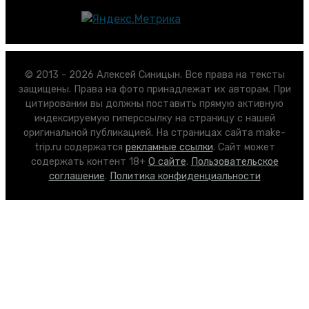
© 2013 - 2026 Алексей Синицын. Все права на тексты
защищены. Права на фото принадлежат их авторам. При
цитировании вы должны поставить прямую активную
индексируемую гиперссылку на страницу с нашей
оригинальной публикацией. На страницах сайта make-
trip.ru содержатся
рекламные ссылки
. Сайт может
содержать контент 18+
О сайте
.
Пользовательское
соглашение
.
Политика конфиденциальности