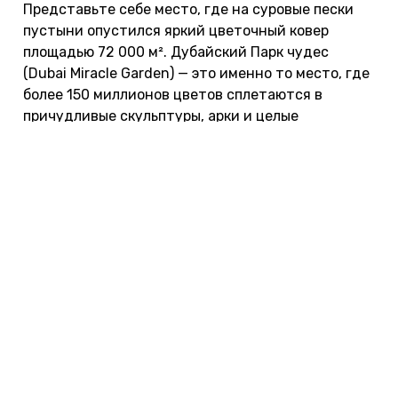
Представьте себе место, где на суровые пески
пустыни опустился яркий цветочный ковер
площадью 72 000 м². Дубайский Парк чудес
(Dubai Miracle Garden) — это именно то место, где
более 150 миллионов цветов сплетаются в
причудливые скульптуры, арки и целые
архитектурные сооружения, создавая один из
самых поразительных парков на планете.
Открытый в 2013 году в День всех влюбленных,
этот парк уже более десяти лет остается одной
из самых романтичных и фотогеничных
достопримечательностей эмирата.
Чем заняться в парке
Восхититесь рекордными инсталляциями
.
Обязательно найдите цветочный самолет
Emirates A380 в натуральную величину,
признанный Книгой рекордов Гиннесса