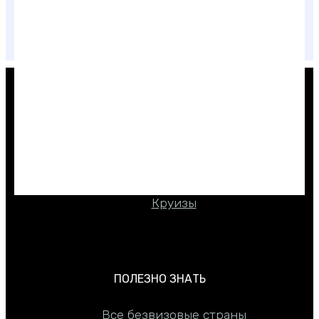
Как дешево отдохнуть в Дубае — 11 секретов
КАК КУПИТЬ ДЕШЕВЛЕ
Туры
Авиабилеты
Отели
Круизы
ПОЛЕЗНО ЗНАТЬ
Все безвизовые страны