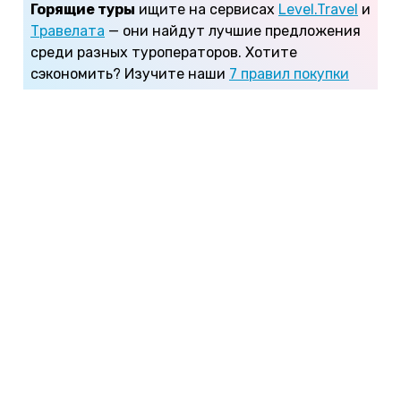
Горящие туры
ищите на сервисах
Level.Travel
и
Травелата
— они найдут лучшие предложения
среди разных туроператоров. Хотите
сэкономить? Изучите наши
7 правил покупки
туров онлайн
.
Температура воздуха и воды
По нашим меркам аравийская весна — это теплое
лето. Погода в Дубае в марте отличная! В
дневные часы температура воздуха +27...+29°С.
Иногда бывает еще теплее — в марте воздух
прогревался до +33°С. После затяжных
российских морозов, метелей и холодных ветров
— настоящая жара!
Потребуются ли зонты и дождевики? Нет! На
засушливом Аравийском полуострове осадков