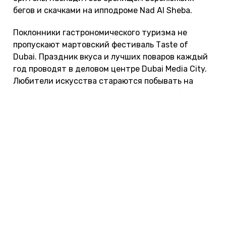
бегов и скачками на ипподроме Nad Al Sheba.
Поклонники гастрономического туризма не
пропускают мартовский фестиваль Тaste of
Dubai. Праздник вкуса и лучших поваров каждый
год проводят в деловом центре Dubai Media City.
Любители искусства стараются побывать на
ежегодной ярмарке Atr Dubai, которая собирает
талантливых музыкантов, фотографов и
художников со всего мира.
Пляжный отдых в марте
Куда поехать с детьми на море в марте
Куда поехать в Европу в марте
Отдых с детьми за границей