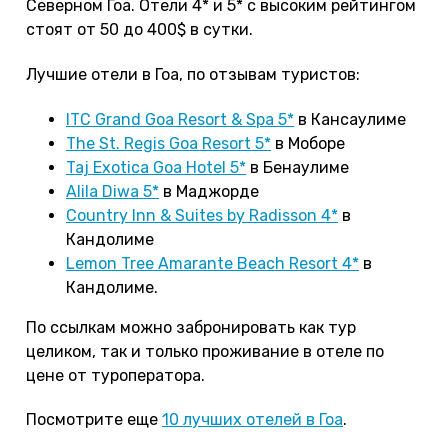
Северном Гоа. Отели 4* и 5* с высоким рейтингом
стоят от 50 до 400$ в сутки.
Лучшие отели в Гоа, по отзывам туристов:
ITC Grand Goa Resort & Spa 5*
в Кансаулиме
The St. Regis Goa Resort 5*
в Моборе
Taj Exotica Goa Hotel 5*
в Бенаулиме
Alila Diwa 5*
в Маджорде
Country Inn & Suites by Radisson 4*
в
Кандолиме
Lemon Tree Amarante Beach Resort 4*
в
Кандолиме.
По ссылкам можно забронировать как тур
целиком, так и только проживание в отеле по
цене от туроператора.
Посмотрите еще
10 лучших отелей в Гоа
.