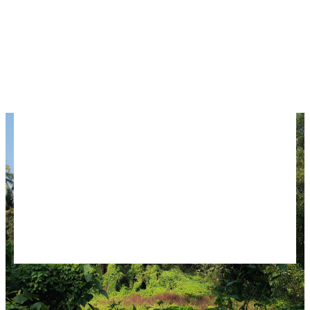
Маджорду — маленький рай для интровертов.
На юге больше дорогих отелей, но и обычного
бюджетного жилья хватает. В итоге отдых на
юге у нас даже получился дешевле, чем на
севере.