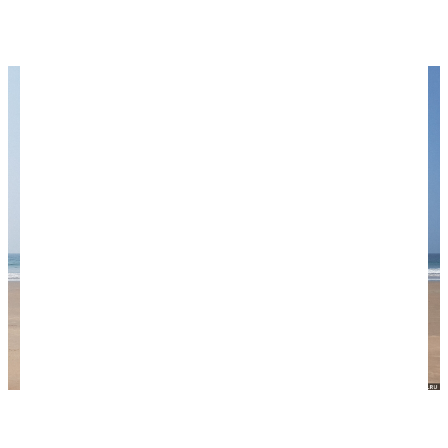
жаркое солнце, плескались легкие волны, дул
слабый ветерок.
Безмятежный океан в Маджорде.