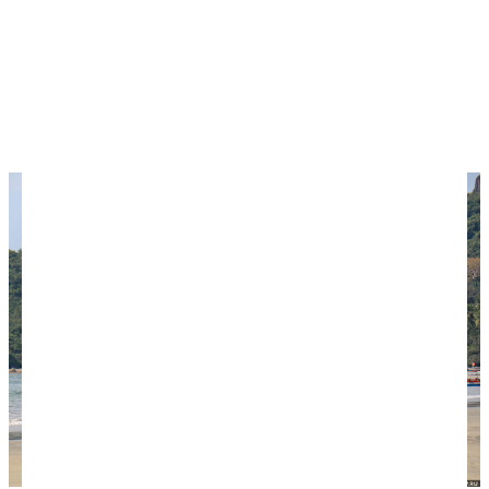
Горящие туры
в Гоа ищите на сервисах
Травелата
и
Level.Travel
— они найдут лучшие
предложения среди разных туроператоров.
Хотите сэкономить? Изучите наши
7 правил
покупки туров онлайн
.