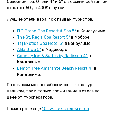
Северном Гоа. Отели 4* и 5* с высоким рейтингом
стоят от 50 до 400$ в сутки.
Лучшие отели в Гоа, по отзывам туристов:
ITC Grand Goa Resort & Spa 5*
в Кансаулиме
The St. Regis Goa Resort 5*
в Моборе
Taj Exotica Goa Hotel 5*
в Бенаулиме
Alila Diwa 5*
в Маджорде
Country Inn & Suites by Radisson 4*
в
Кандолиме
Lemon Tree Amarante Beach Resort 4*
в
Кандолиме.
По ссылкам можно забронировать как тур
целиком, так и только проживание в отеле по
цене от туроператора.
Посмотрите еще
10 лучших отелей в Гоа
.