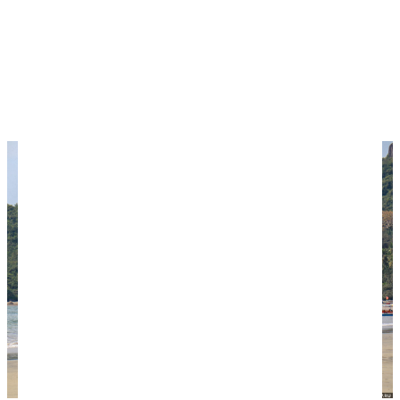
Горящие туры
в Гоа ищите на сервисах
Травелата
и
Level.Travel
— они найдут лучшие
предложения среди разных туроператоров.
Хотите сэкономить? Изучите наши
7 правил
покупки туров онлайн
.