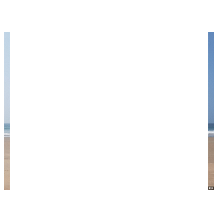
жаркое солнце, плескались легкие волны, дул
слабый ветерок.
Безмятежный океан в Маджорде.