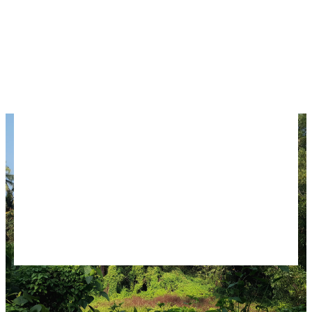
Маджорду — маленький рай для интровертов.
На юге больше дорогих отелей, но и обычного
бюджетного жилья хватает. В итоге отдых на
юге у нас даже получился дешевле, чем на
севере.