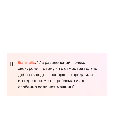
вина. На автобусе можно отправиться в
Алушту
и
Судак
. Для любителей подводного плавания
работает дайвинг-центр.
По отзывам отдыхавших, из Рыбачьего популярны
экскурсии к водопаду Джур-Джур и пещерам
Караби-Яйлы. Вечерняя прогулка по морю стоит
750 рублей, детям до 3 лет бесплатно.
Iliannelle
: "Из развлечений только
экскурсии, потому что самостоятельно
добраться до аквапарков, города или
интересных мест проблематично,
особенно если нет машины".
6 страшно скучных мест в Крыму