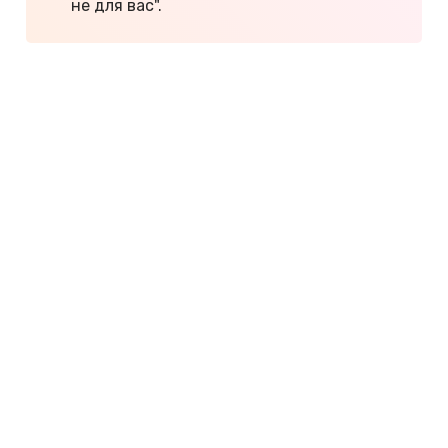
не для вас".
Вид на Рыбачье. Фото: MiVic /
commons.wikimedia.org / Лицензия CC BY 3.0.