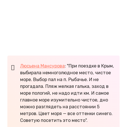
Сильные ветра в Рыбачьем — редкость. По
отзывам отдыхающих, всегда приятно сидеть
возле самой воды и наслаждаться солнечным
теплом. Закатом в Рыбачьем полюбоваться не
получится. Летом в седьмом часу солнце
прячется за горой, и на берегу сразу становится
темно.
Люсьена Мансурова
: "При поездке в Крым,
выбирала немноголюдное место, чистое
море. Выбор пал на п. Рыбачье. И не
прогадала. Пляж мелкая галька, заход в
море пологий, не надо идти км. И самое
главное море изумительно чистое, дно
можно разглядеть на расстоянии 5
метров. Цвет моря — все оттенки синего.
Советую посетить это место".