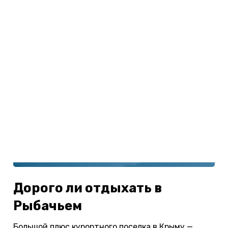
Важное про Крым!
Как добраться
Как спланировать отдых
Поездка на машине
Сколько стоит отдых
Как дешево отдохнуть
Отзывы об отдыхе
Где лучше отдыхать
Что посмотреть
Плюсы отдыха в Крыму
Минусы отдыха в Крыму
Дорого ли отдыхать в
Рыбачьем
Большой плюс курортного поселка в Крыму —