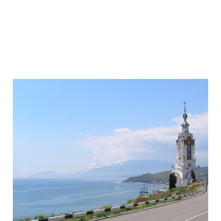
Водопад Джур-Джур (Фото: LilacBumblebee /
wikimedia.org)