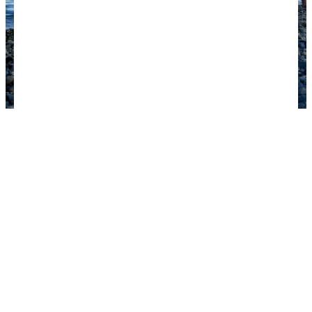
Дети на пляже в Рыбачьем. Фото: Да благословит
тебя … / commons.wikimedia.org / Лицензия CC BY
3.0.
Интересно или скучно на
курорте
Рыбачье — не Лас-Вегас! Развлечений в
небольшом поселке нет. Курортники ездят на
морские прогулки, посещают храм святой Ксении
на Школьной улице и дегустируют крымские