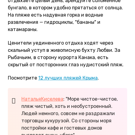
отдыхаете целый день, арендуйте соломенное
бунгало, в котором удобно прятаться от солнца.
На пляже есть надувная горка и водные
развлечения — гидроциклы, "бананы" и
катамараны.
Ценители уединенного отдыха ходят через
скальный уступ в живописную бухту Любви. За
Рыбачьим, в сторону курорта Канака, есть
скрытый от посторонних глаз нудистский пляж.
Посмотрите
12 лучших пляжей Крыма
.
НатальяКиселева
: "Море чистое-чистое,
пляж чистый, хоть и необустроенный.
Людей немного, совсем не раздражали
торговцы кукурузой. Со стороны моря
постройки кафе и гостевых домов