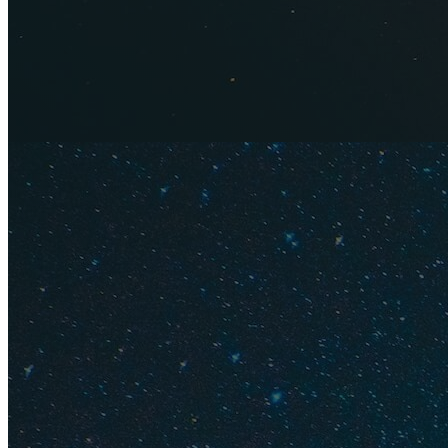
климата.
Восточный Крым
(
в основном пологая
Юго-восток
. Это
Ф
вокруг них типа Бе
становится холмис
Южный берег Кр
Айя — практически 
к морю. Улицы под 
подниматься от мор
Севастополь
. Этот
Западное побере
степи, разве что н