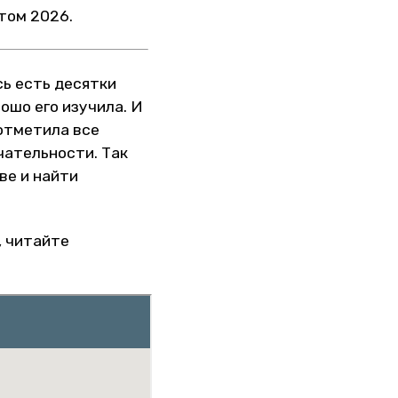
том 2026.
сь есть десятки
ошо его изучила. И
 отметила все
чательности. Так
ве и найти
, читайте