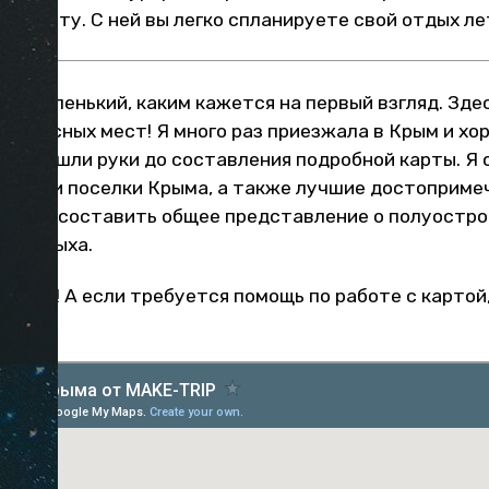
ю карту. С ней вы легко спланируете свой отдых ле
ой маленький, каким кажется на первый взгляд. Зде
нтересных мест! Я много раз приезжала в Крым и хор
еня дошли руки до составления подробной карты. Я
орода и поселки Крыма, а также лучшие достоприме
можете составить общее представление о полуостро
ля отдыха.
ровье! А если требуется помощь по работе с картой