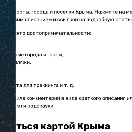
то курорты, города и поселки Крыма. Нажмите на ме
с кратким описанием и ссылкой на подробную стать
етки
— это достопримечательности:
опады,
пещерные города и гроты,
мные пляжи,
музеи,
уины,
 и места для треккинга и т. д.
я оставила комментарий в виде краткого описания и
очесть эти подсказки.
зоваться картой Крыма