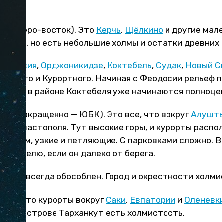
+ северо-восток). Это
Керчь
,
Щёлкино
и другие мале
 степь, но есть небольшие холмы и остатки древних
еодосия
,
Орджоникидзе
,
Коктебель
,
Судак
,
Новый С
регового и Курортного. Начиная с Феодосии рельеф 
тым, и в районе Коктебеля уже начинаются полноце
ыма
(сокращенно — ЮБК). Это все, что вокруг
Алушт
до Севастополя. Тут высокие горы, и курорты распо
уклоном, узкие и петляющие. С парковками сложно. 
я к отелю, если он далеко от берега.
 город всегда обособлен. Город и окрестности холми
жье
. Это курорты вокруг
Саки
,
Евпатории
и
Оленевк
а полуострове Тарханкут есть холмистость.