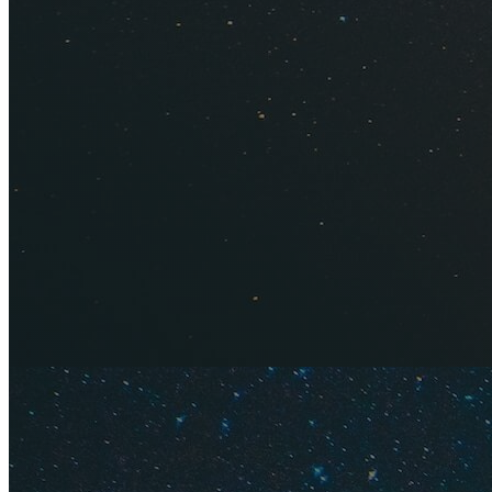
удобную и подробну
Крым совсем не так
курортов и сотни и
вот наконец-то у м
главные курорты, г
что теперь и вы с
идеальное место д
Пользуйтесь на здо
подсказки ниже.