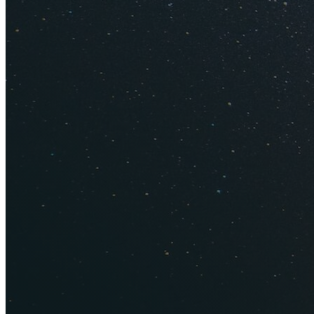
Эта карта очень по
Нажмите на стрелк
скрыть шторку, сно
У карты есть два с
только курорты и г
По умолчанию карт
стрелку в левом ве
темно-зеленый квад
вас будет вид со с
Что нужно
Если кратко, то Кр