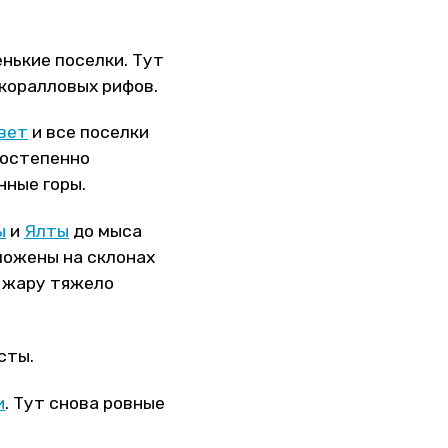
нькие поселки. Тут
 коралловых рифов.
вет
и все поселки
постепенно
нные горы.
ы
и
Ялты
до мыса
ложены на склонах
В жару тяжело
сты.
и
. Тут снова ровные