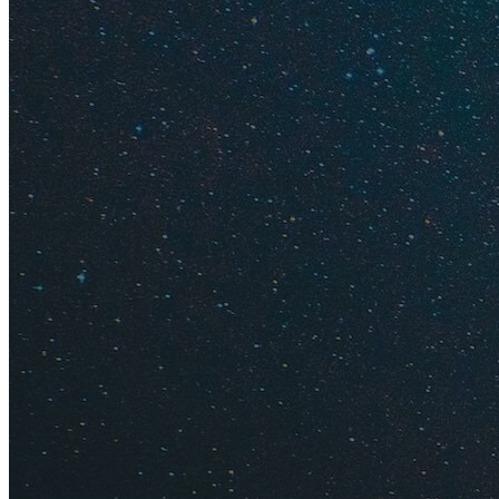
Красная метка
— э
откроется шторка 
Все остальные м
голубые — вод
коричневые — 
желтые — укро
свекольные — 
оранжевые — р
зеленые — горы
Ко многим местам 
на метку, чтобы пр
Как поль