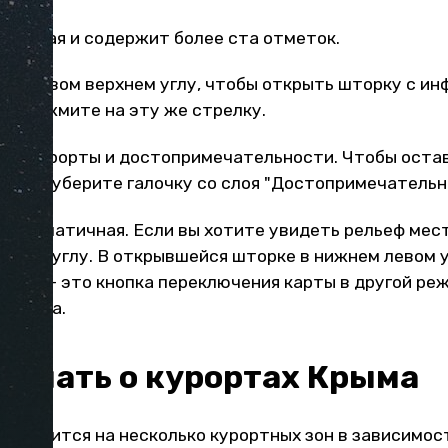
дробная и содержит более ста отметок.
у в левом верхнем углу, чтобы открыть шторку с и
ва нажмите на эту же стрелку.
лоя: курорты и достопримечательности. Чтобы оста
орода, уберите галочку со слоя "Достопримечательн
а схематичная. Если вы хотите увидеть рельеф мес
рхнем углу. В открывшейся шторке в нижнем левом 
рат — это кнопка переключения карты в другой реж
путника.
 знать о курортах Крыма
ым делится на несколько курортных зон в зависимос