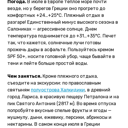
Погода.
В июле в Европе теплое море почти
везде, но у берегов Греции оно прогрето до
комфортных +24…+25°С. Пляжный отдых в
разгаре! Единственный минус высокого сезона в
Салониках — агрессивное солнце. Днем
температура поднимается до +31…+35°С. Печет
так, что кажется, солнечные лучи готовы
прожечь дыры в асфальте. Пользуйтесь кремом
SPF 50+, носите головной убор, чаще бывайте в
тени и пейте больше простой воды.
Чем заняться.
Кроме пляжного отдыха,
съездите на экскурсии: по православным
святыням
полуострова Халкидики
, в древний
город Лариса, в красивую пещеру Петралона и на
пик Святого Антония (2817 м). Во время отпуска
попробуйте вкусные спелые фрукты и ягоды —
мушмулу, дыни, ежевику, персики, абрикосы и
нектарины. В самом конце июля в Греции