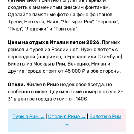
летний зной приятно погулять в парках и
сходить к знаменитым римским фонтанам.
Сделайте памятные фото на фоне фонтанов
Треви, Нептуна, Наяд, "Четырех Рек", "Черепах",
"Пчел", "Лодочки" и "Тритона".
Цены на отдых в Италии летом 2026.
Прямых
рейсов и туров из России нет. Нужно лететь с
пересадкой (например, в Ереване или Стамбуле).
Билеты из Москвы в Рим, Венецию, Милан и
другие города стоят от 45 000 ₽ в обе стороны.
Отели.
Жилье в Риме недешевое всегда, но
особенно в июле. Двухместный номер в отеле 2-
3* в центре города стоит от 140€.
Туры в Рим →
|
Отели в Риме →
|
Билеты в Рим
→