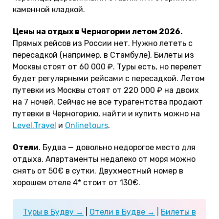
каменной кладкой.
Цены на отдых в Черногории летом 2026.
Прямых рейсов из России нет. Нужно лететь с
пересадкой (например, в Стамбуле). Билеты из
Москвы стоят от 60 000 ₽. Туры есть, но перелет
будет регулярными рейсами с пересадкой. Летом
путевки из Москвы стоят от 220 000 ₽ на двоих
на 7 ночей. Сейчас не все турагентства продают
путевки в Черногорию, найти и купить можно на
Level.Travel
и
Onlinetours
.
Отели
. Будва — довольно недорогое место для
отдыха. Апартаменты недалеко от моря можно
снять от 50€ в сутки. Двухместный номер в
хорошем отеле 4* стоит от 130€.
Туры в Будву →
|
Отели в Будве →
|
Билеты в