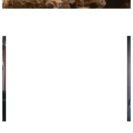
Фонтан Треви — самый крупный в Риме (Фото:
unsplash.com / @czermak_photography)
Заполненная туристами улица Рима (Фото: