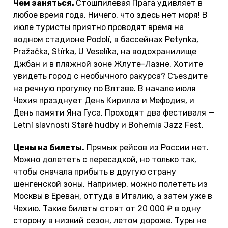
Чем заняться.
Стошпилевая Прага удивляет в
любое время года. Ничего, что здесь нет моря! В
июле туристы приятно проводят время на
водном стадионе Podolí, в бассейнах Petynka,
Pražačka, Stírka, U Veselíka, на водохранилище
Джбан и в пляжной зоне Жлуте-Лазне. Хотите
увидеть город с необычного ракурса? Съездите
на речную прогулку по Влтаве. В начале июля
Чехия празднует День Кирилла и Мефодия, и
День памяти Яна Гуса. Проходят два фестиваля —
Letní slavnosti Staré hudby и Bohemia Jazz Fest.
Цены на билеты.
Прямых рейсов из России нет.
Можно долететь с пересадкой, но только так,
чтобы сначала прибыть в другую страну
шенгенской зоны. Например, можно полететь из
Москвы в Ереван, оттуда в Италию, а затем уже в
Чехию. Такие билеты стоят от 20 000 ₽ в одну
сторону в низкий сезон, летом дороже. Туры не