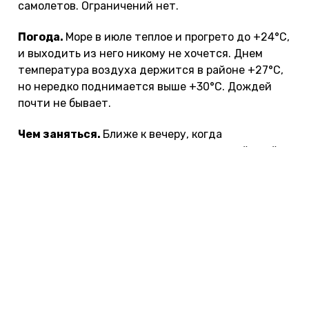
самолетов. Ограничений нет.
Погода.
Море в июле теплое и прогрето до +24°С,
и выходить из него никому не хочется. Днем
температура воздуха держится в районе +27°С,
но нередко поднимается выше +30°С. Дождей
почти не бывает.
Чем заняться.
Ближе к вечеру, когда
заканчивается сиеста и спадает дневной зной,
приятно выпить кофе в Латинском квартале,
заглянуть в цветочные лавки Рамбла, погулять по
парку Гуэля или возле "Саграды Фамилия".
Любите шопинг? Загляните в знаменитый
многоэтажный универмаг El Corte Ingles, который
находится на площади Каталонии, в самом
центре Барселоны.
Цены на билеты.
Прямых рейсов из России нет,