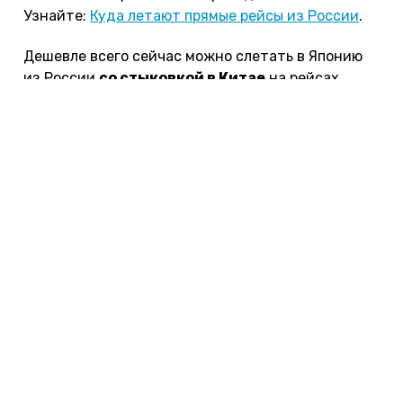
Узнайте:
Куда летают прямые рейсы из России
.
Дешевле всего сейчас можно слетать в Японию
из России
со стыковкой в Китае
на рейсах
китайских перевозчиков. Выбор маршрутов
огромный — китайцы летают из многих городов
России в Пекин, Шанхай, Гуанчжоу и другие. Про
все доступные рейсы из городов РФ в Китай я
подробно рассказал
здесь
.
Мы и сами летели в Японию через Китай из
Москвы на рейсе Hainan Airlines с короткой
пересадкой в Пекине, всё прошло хорошо, а
авиакомпания понравилась мне больше прочих
«китайцев». Если любопытно, почитайте,
как мы
добирались и сколько потратили
.
Стыковки есть на любой вкус: как короткие (на
часик-другой), так и длительные (на сутки,