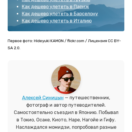
Как дешево улететь в Париж
Как дешево улететь в Барселону
Как дешево улететь в Италию
Первое фото: Hideyuki KAMON / flickr.com / Лицензия CC BY-
SA 2.0.
Алексей Синицын
— путешественник,
фотограф и автор путеводителей.
Самостоятельно съездил в Японию. Побывал
в Токио, Осаке, Киото, Наре, Нагойе и Гифу.
Наслаждался момидзи, попробовал разные