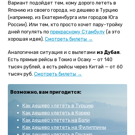
Вариант подойдет тем, кому дорого лететь в
Японию из своего города, но дешево в Турцию
(например, из Екатеринбурга или городов Юга
России). Или тем, кто просто хочет пару-тройку
дней погулять по
прекрасному Стамбулу
(а это
хорошая идея).
Смотреть билеты →
Аналогичная ситуация и с вылетами
из Дубая
.
Есть прямые рейсы в Токио и Осаку — от 140
тысяч рублей, а есть рейсы через Китай — от 60
тысяч руб.
Смотреть билеты →
Возможно, вам пригодится:
Как дешево улететь в Турцию
Как дешево улететь в Корею
Как дешево улететь на Бали
Как дешево улететь на Филиппины
Как дешево улететь в Грузию