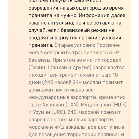
поэтому получать какие-либо
разрешения на выход в город во время
транзита не нужно. Информация далее
пока не актуальна, но я ее оставлю на
случай, если безвизовый режим не
продлят и вернутся прежние условия
транзита.
Старые условия: Россияне
могут совершить транзит через КНР
без визы. При этом во многих городах
(Пекин, Шанхай и другие) разрешается
находиться транзитом вплоть до 10
дней (240 часов)! 24-часовой транзит
возможен почти через все
международные аэропорты, кроме этих
трех: Хуаншан (TXN), Муданьцзян (MDG)
и Урумчи (URC). 240-часовой транзит
разрешен через многих аэропорты,
морские и ж/д вокзалы, все доступные
для посещения территории прописаны