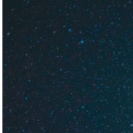
Туры
Цены на туры в Ч
нужно регулярными 
220 000 ₽ на двоих 
турагентства прод
Onlinetours
.
Цены на туры в Т
городов России. Ту
100 000 ₽ на двоих
включено»
в хороши
160 000 ₽. Стоимос
или выше, а вот ту
В Турции огромная