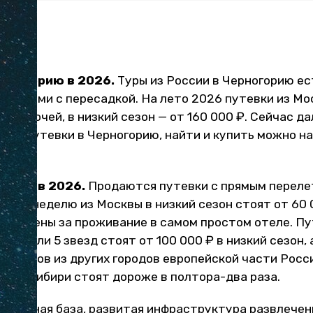
ерногорию в 2026.
Туры из России в Черногорию ес
рейсами с пересадкой. На лето 2026 путевки из Мо
на 7 ночей, в низкий сезон — от 160 000 ₽. Сейчас да
ают путевки в Черногорию, найти и купить можно н
урцию в 2026.
Продаются путевки с прямым перелет
ры на неделю из Москвы в низкий сезон стоят от 60 
. Это цены за проживание в самом простом отеле. П
е отели 5 звезд стоят от 100 000 ₽ в низкий сезон, 
ть туров из других городов европейской части Росс
ры из Сибири стоят дороже в полтора-два раза.
 отельная база, развитая инфраструктура развлечен