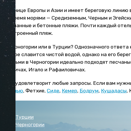
на границе Европы и Азии и имеет береговую линию в
тся тремя морями — Средиземным, Черным и Эгейски
, смешанные и бетонные пляжи. Почти каждый отель
 обустроенный пляж.
— в Черногории или в Турции? Однозначного ответа 
ое море славится чистой водой, однако на его бере
 с детьми в Черногории идеально подходят песчаны
, в Бечичах, Игало и Рафаиловичах.
урции удовлетворит любые запросы. Если вам нужн
ю
,
Аланью
, Фетхие,
Сиде
,
Кемер
,
Бодрум
,
Кушадасы
,
хать в Турции
хать в Черногории