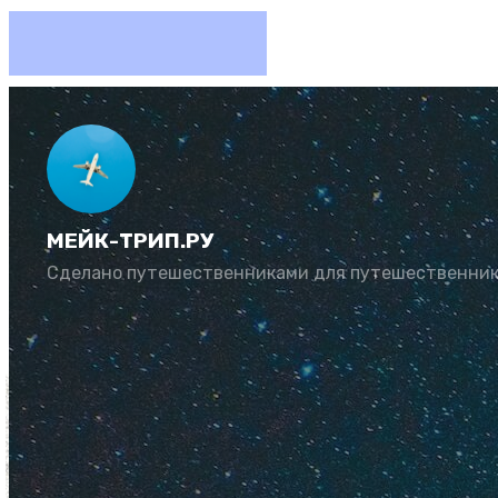
Черного
ехать
МЕЙК-ТРИП.РУ
Сделано путешественниками для путешественни
Автор:
Юлия Козл