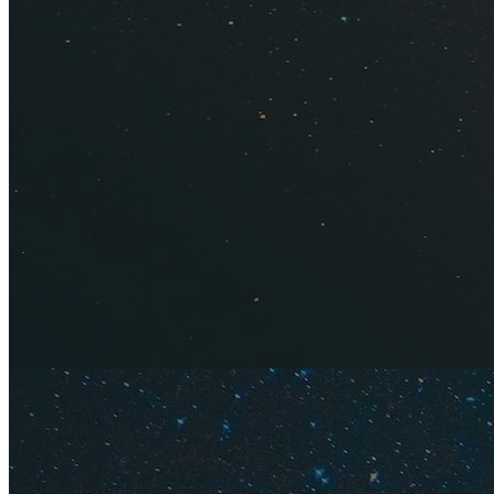
В какую страну пое
Сравниваем цены на
Рассказываем о по
Содержание
Туры
Пляжи и 
Погода и
Цены на 
Достопри
Где лучш