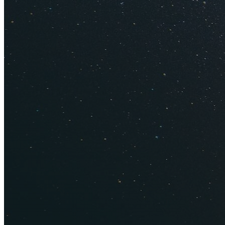
Турция
находится 
территория омывае
песчаные, галечные
имеет собственный
Где лучше пляжи
вкуса. Адриатическ
пляжей. Для отдыха
пригородах
Тивата
Пляжный отдых в Т
выбирайте
Анталь
Где отды
Где отды