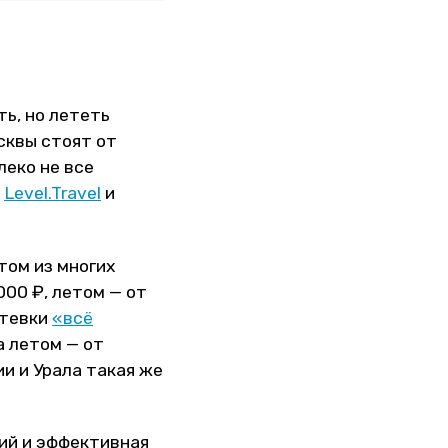
ть, но лететь
сквы стоят от
леко не все
а
Level.Travel
и
ом из многих
000 ₽, летом — от
утевки
«всё
а летом — от
ии и Урала такая же
ий и эффективная