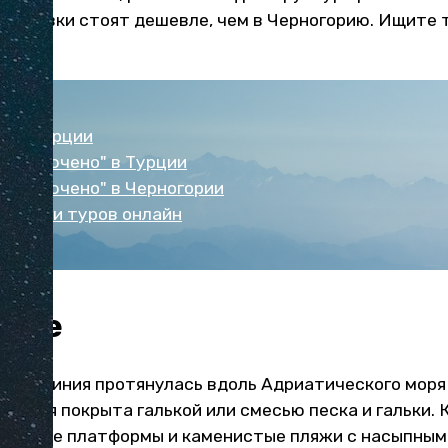
у путевки стоят дешевле, чем в Черногорию. Ищите 
tours
.
ели Турции
сё включено" в Турции
сё включено" в Черногории
покупки туров онлайн
море
овая линия протянулась вдоль Адриатического моря 
режья покрыта галькой или смесью песка и гальки. К
етонные платформы и каменистые пляжи с насыпным