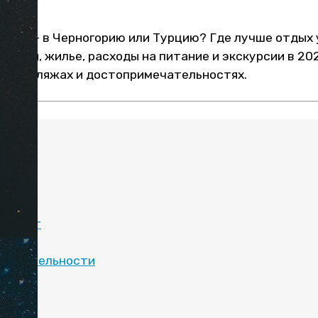
хать — в Черногорию или Турцию? Где лучше отдых 
 туры, жилье, расходы на питание и экскурсии в 202
годе, пляжах и достопримечательностях.
:
море
 климат
отдых
мечательности
е