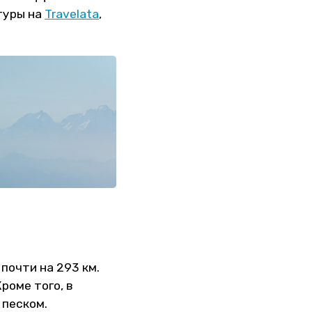
туры на
Travelata
,
почти на 293 км.
роме того, в
 песком.