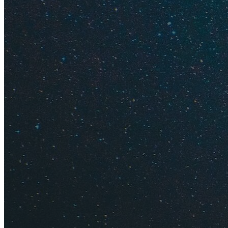
логистика, поэтом
Level.Travel
и
Online
Новые от
Отдых "в
Отдых "в
7 правил 
Пляжи и 
Черногория.
Берег
Большая часть побе
Черногории есть б