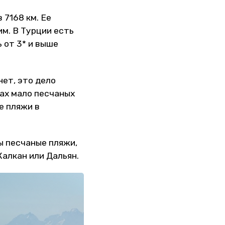
 7168 км. Ее
м. В Турции есть
 от 3* и выше
нет, это дело
гах мало песчаных
е пляжи в
ы песчаные пляжи,
 Калкан или Дальян.