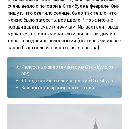
очень везло с погодой в Стамбуле в феврале. Они
пишут, что светило солнце, было так тепло, что
можно было загорать, все цвело. Что ж, можно
позавидовать счастливчикам. Мы застали город
мрачным, холодным и унылым, лишь три дня из
десяти выдались солнечными (но теплыми их все
равно было нельзя назвать из-за ветра).
7 классных апартаментов в Стамбуле от
50$
10 недорогих отелей в центре Стамбула
Как выгодно бронировать отели