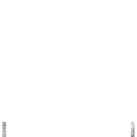
Погода зимой в Стамбуле ненастная, и январь не
исключение: дождливых дней 18, может идти
снег. Средняя температура днем +6...+8°С,
высокая влажность и холодный ветер не
позволяют туристам подолгу гулять на улице.
Если вы планируете посетить зимой не только
Стамбул, рекомендуем прочесть нашу статью о
погоде в Турции зимой
в целом — там речь идет и
о других городах страны.
Погода в Стамбуле по месяцам
Погода в Турции по месяцам