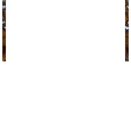
Голубая мечеть в Стамбуле. Фото: make-trip.ru.
Наши советы
Как одеваться зимой.
Даже если по прогнозу в
Стамбуле обещается отличная погода, лучше
перестраховаться и иметь зонт, теплую кофту,
непродуваемую куртку, шарф, шапку, перчатки и
теплую непромокаемую обувь. Турки зимой