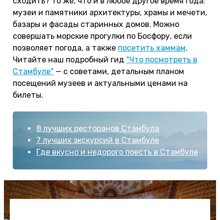
сходить? То же, что и в любое другое время года:
музеи и памятники архитектуры, храмы и мечети,
базары и фасады старинных домов. Можно
совершать морские прогулки по Босфору, если
позволяет погода, а также
посетить хаммам
.
Читайте наш подробный гид
"Что посмотреть в
Стамбуле"
— с советами, детальным планом
посещений музеев и актуальными ценами на
билеты.
8 лучших ресторанов Стамбула
7 лучших экскурсий в Стамбуле
Где вкусно и недорого поесть в Стамбуле