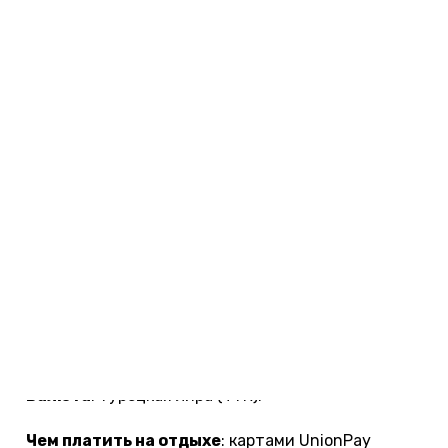
отоплением. Ищите лучшие отели на сервисе
Островок.ру
— он принимает российские
банковские карты.
На случай плохой погоды также лучше иметь
аптечку с лекарствами
от простуды.
Важное для туристов в 2026
году
Условия въезда
: россияне могут находиться в
Турции без визы до 60 дней. Для въезда нужен
загранпаспорт.
Перелеты
: есть много прямых рейсов.
Валюта
: турецкая лира (TYR).
Чем платить на отдыхе
: картами UnionPay