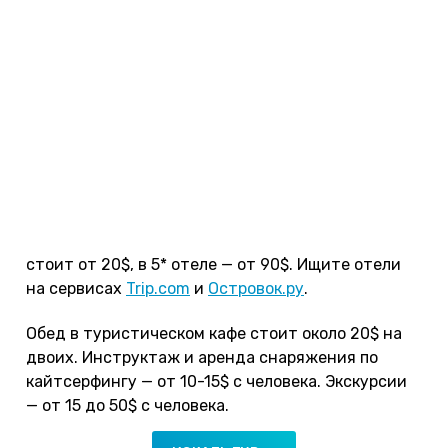
днем +30°С, ночью +21°С. Вода в море +25°С, но
море неспокойное и для купания подходит
только в первой половине дня. После обеда
частенько поднимаются высокие волны.
Цены
Муйне плавно перетекает в Фантьет, но цены на
Новый год в Фантьете чуть-чуть выше, чем в
Муйне, так как он считается более дорогим
курортом. В Муйне двухместный номер в отеле 3*
стоит от 20$, в 5* отеле — от 90$. Ищите отели
на сервисах
Trip.com
и
Островок.ру
.
Обед в туристическом кафе стоит около 20$ на
двоих. Инструктаж и аренда снаряжения по
кайтсерфингу — от 10-15$ с человека. Экскурсии
— от 15 до 50$ с человека.