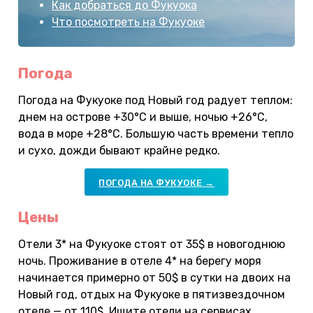
Как добраться до Фукуока
Что посмотреть на Фукуоке
Погода
Погода на Фукуоке под Новый год радует теплом:
днем на острове +30°С и выше, ночью +26°С,
вода в море +28°С. Большую часть времени тепло
и сухо, дожди бывают крайне редко.
ПОГОДА НА ФУКУОКЕ →
Цены
Отели 3* на Фукуоке стоят от 35$ в новогоднюю
ночь. Проживание в отеле 4* на берегу моря
начинается примерно от 50$ в сутки на двоих на
Новый год, отдых на Фукуоке в пятизвездочном
отеле — от 110$. Ищите отели на сервисах