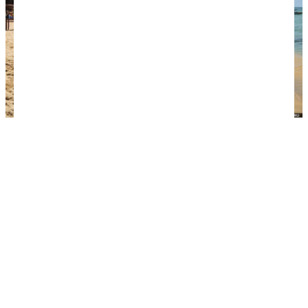
Пляж Long Beach.
Стоит ли встречать Новый
год в Муйне и Фантьете
По традиции на Новый год отели в Муйне и
Фантьете накрывают праздничные столы с
морепродуктами и другими вкусностями, на
пляжах сооружаются снеговики из песка и елки
из кокосов. Развлекательная программа обычно