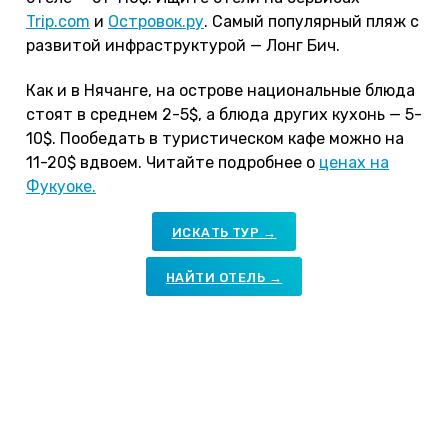
Trip.com
и
Островок.ру
. Самый популярный пляж с
развитой инфраструктурой — Лонг Бич.
Как и в Нячанге, на острове национальные блюда
стоят в среднем 2-5$, а блюда других кухонь — 5-
10$. Пообедать в туристическом кафе можно на
11-20$ вдвоем. Читайте подробнее о
ценах на
Фукуоке.
ИСКАТЬ ТУР →
НАЙТИ ОТЕЛЬ →
Плюсы и минусы новогодних
каникул на Фукуоке
Плюсы.
На Фукуоке самое чистое море во
Вьетнаме, при этом цены в отелях доступные.
Это просто идеальное место для спокойного