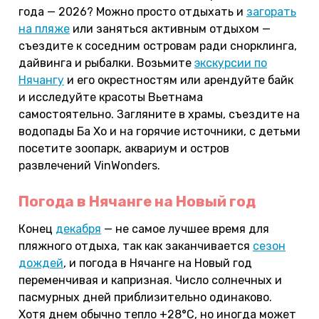
года — 2026? Можно просто отдыхать и
загорать
на пляже
или заняться активным отдыхом —
съездите к соседним островам ради снорклинга,
дайвинга и рыбалки. Возьмите
экскурсии по
Нячангу
и его окрестностям или арендуйте байк
и исследуйте красоты Вьетнама
самостоятельно. Загляните в храмы, съездите на
водопады Ба Хо и на горячие источники, с детьми
посетите зоопарк, аквариум и остров
развлечений VinWonders.
Погода в Нячанге на Новый год
Конец
декабря
— не самое лучшее время для
пляжного отдыха, так как заканчивается
сезон
дождей
, и погода в Нячанге на Новый год
переменчивая и капризная. Число солнечных и
пасмурных дней приблизительно одинаково.
Хотя днем обычно тепло +28°С, но иногда может