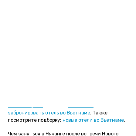
прямо на центральном пляже Нячанга. На
удивление все было тихо и мирно, в основном
туристы просто наслаждались бризом и видом
ночного моря.
На пляже некоторые ночные клубы организуют
дискотеку, туристы оседают там или празднуют
в отеле или ресторане. Морепродукты в Нячанге
можно попробовать в любом месте, начиная от
ресторанов на набережной и заканчивая
уличными торговыми точками, продающими
запеченный на решетке улов. Лучшие новогодние
вечеринки, по отзывам туристов, проходят в
отелях
Vinpearl Resort Nha Trang 5*
и
Diamond Bay
Resort & Spa 5*
. Узнайте,
как сейчас
забронировать отель во Вьетнаме
. Также
посмотрите подборку:
новые отели во Вьетнаме
.
Чем заняться в Нячанге после встречи Нового