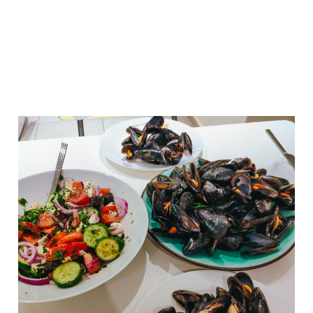
15-25 € на двоих и лишь в самых редких случаях
проедали 30 €. Но это без алкоголя, с ним выйдет
на 10-20 € дороже. Бюджетно и быстро
перекусить можно гиро (местная шаурма) за 3 €.
Узнайте больше о
ценах на еду в Греции
.