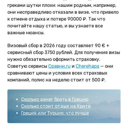
греками шутки плохи: нашим родным, например,
они несправедливо отказали в визе, что привело
к отмене отдыха и потере 90000 ₽. Так что
почитайте нашу статью, и вы узнаете все
важные нюансы.
Визовый сбор в 2026 году составляет 90 € +
сервисный сбор 3750 рублей. Для получения визы
нужно обязательно оформить страховку.
Советую сервисы
Сравни.ru
и
Cherehapa
— они
сравнивают цены и условия всех страховых
компаний, полис на неделю стоит от 500 ₽.
Сколько денег брать в Грецию
Сколько стоит отдых на Крите
Греция или Турция: что лучше