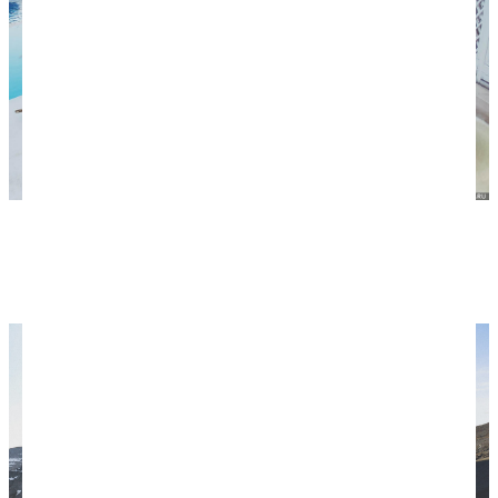
Потягиваем с Ренатой вино в нашем отеле на
Родосе. Та поездка была хоть и короткая, но
приятная и запоминающаяся.