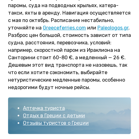
паромы, суда на подводных крыльях, катера-
такси, яхты в аренду. Навигация осуществляется
с мая по октябрь. Расписание нестабильно,
уточняйте на
Greeceferries.com
или
Paleologos.gr
.
Разброс цен большой, стоимость зависит от типа
судна, расстояния, перевозчика, условий:
например, скоростной паром из Ираклиона на
Санторини стоит 60-80 €, а медленный — 26 €.
Дешевым этот вид транспорта не назовешь, так
что если хотите сэкономить, выбирайте
нетуристические медленные паромы, особенно
недорогими будут ночные рейсы.
Аптечка туриста
Отдых в Греции с детьми
Отзывы туристов о Греции