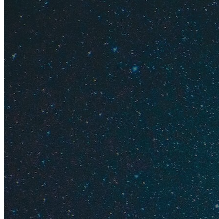
Встретить Новый г
Южного берега —
F
супервеселая вече
полуострова, попа
Морозом. Стандартн
Узнайте о
лучших о