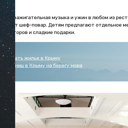
 ждет зажигательная музыка и ужин в любом из рест
готовит шеф-повар. Детям предлагают отдельное м
аниматоров и сладкие подарки.
онировать жилье в Крыму
 гостиниц в Крыму на берегу моря