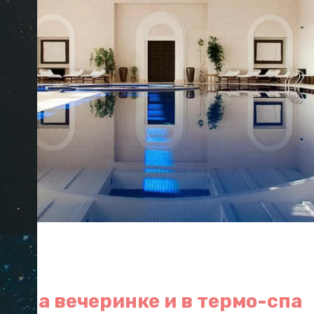
".
ся на вечеринке и в термо-спа