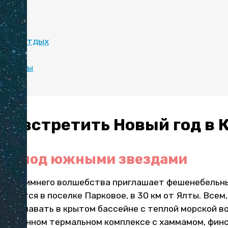
етить
года
ны на отдых
ться
ие туры
как встретить Новый год в
ься под южными звездами
феру зимнего волшебства приглашает фешенебельн
аходится в поселке Парковое, в 30 км от Ялты. Всем
ится плавать в крытом бассейне с теплой морской в
овременном термальном комплексе с хаммамом, финс