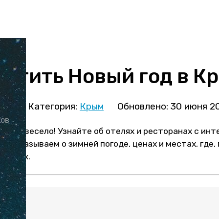
ретить Новый год в К
ова
Категория:
Крым
Обновлено: 30 июня 2
ков
— это весело! Узнайте об отелях и ресторанах с ин
рассказываем о зимней погоде, ценах и местах, где,
аздник.
: