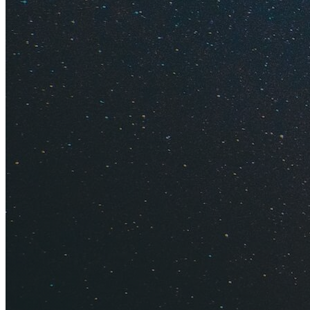
джакузи.
Гостей в новый год
блюдами, которые 
представление от 
Как забр
15 лучших