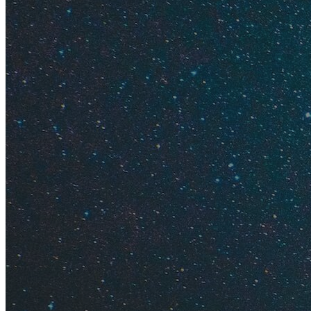
Как встр
Какая по
Какие це
Чем заня
Новогодн
10 идей, 
Повеселит
Окунуться в атмос
бриз" 5*
, который н
на Новый год, нрав
расслабляться в с