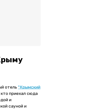
 Крыму
ый отель
"Крымский
, кто приехал сюда
одой и
кой сауной и