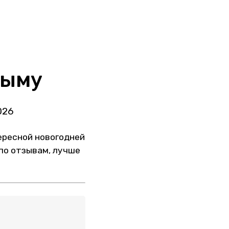
рыму
026
тересной новогодней
 по отзывам, лучше