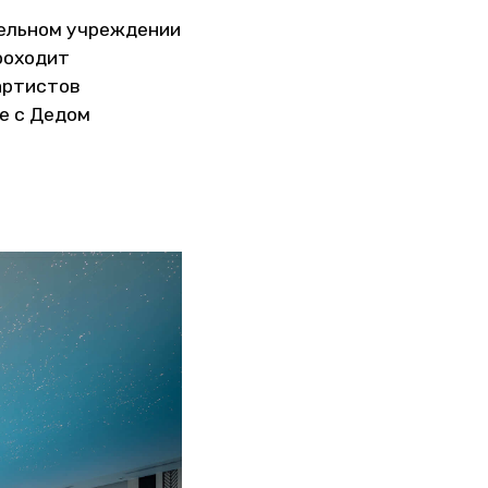
тельном учреждении
роходит
артистов
е с Дедом