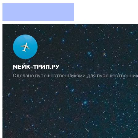
Как вст
МЕЙК-ТРИП.РУ
Автор:
Юлия Козл
Сделано путешественниками для путешественни
Новый год в Крыму 
программой. Также 
всего встречать пр
Содержание