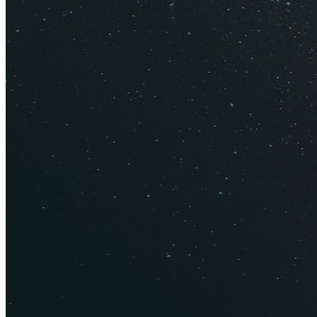
По отзывам, Новый
5*
. В элитной гос
музыкальной прогр
ресторана "Гранд Т
Номер делюкс стоит