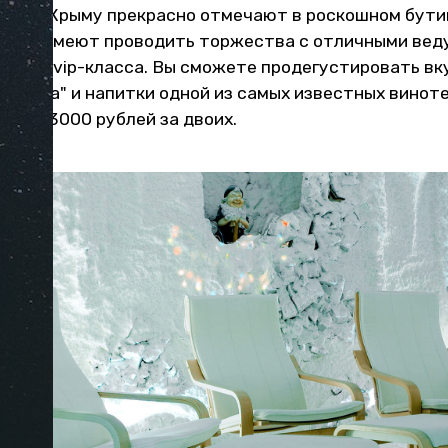
 год в Крыму прекрасно отмечают в роскошном бут
тинице умеют проводить торжества с отличными вед
аммой vip-класса. Вы сможете продегустировать вк
ерраса" и напитки одной из самых известных винот
 от 13000 рублей за двоих.