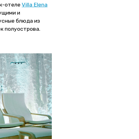
ик-отеле
Villa Elena
ущими и
усные блюда из
ек полуострова.