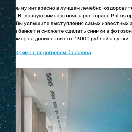
од в Крыму интересно в лучшем лечебно-оздорови
oros 4*
. В главную зимнюю ночь в ресторане Palms п
ринка. Вы услышите выступления самых известных 
дете на банкет и сможете сделать снимки в фотозон
ый номер на двоих стоит от 13000 рублей в сутки.
телях Крыма с подогревом бассейна
.