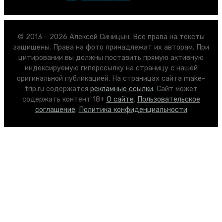
© 2013 - 2026 Алексей Синицын. Все права на тексты
защищены. Права на фото принадлежат их авторам. При
цитировании вы должны поставить прямую активную
индексируемую гиперссылку на страницу с нашей
оригинальной публикацией. На страницах сайта make-
trip.ru содержатся
рекламные ссылки
. Сайт может
содержать контент 18+
О сайте
.
Пользовательское
соглашение
.
Политика конфиденциальности