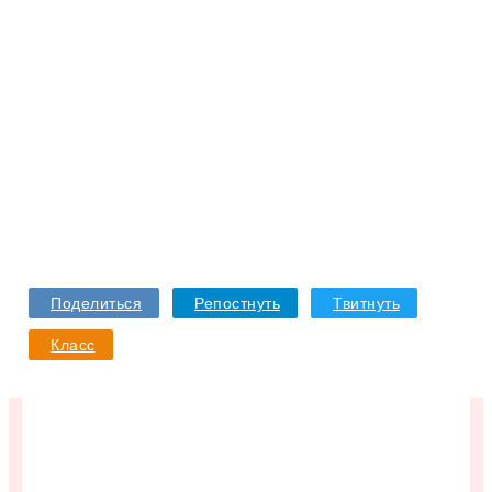
Отправить
Отменить
Поделиться
Репостнуть
Твитнуть
Класс
Подписывайтесь в VK