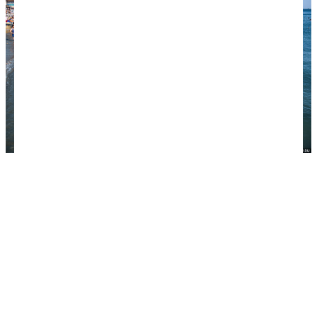
На Центральном пляже в Архипо-Осиповке
техническая зона огорожена.
Экскурсии и развлечения
Развлечений в Архипо-Осиповке не так уж и
много, и они в основном детские. Откровенно
говоря, молодежи здесь будет скучно. Как
развлекаются туристы? Гуляют по набережной и