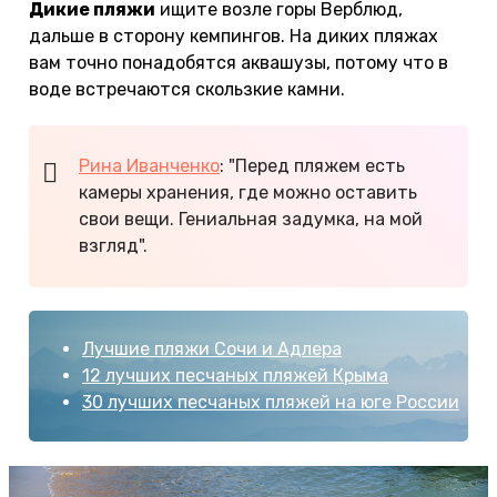
Дикие пляжи
ищите возле горы Верблюд,
дальше в сторону кемпингов. На диких пляжах
вам точно понадобятся аквашузы, потому что в
воде встречаются скользкие камни.
Рина Иванченко
: "Перед пляжем есть
камеры хранения, где можно оставить
свои вещи. Гениальная задумка, на мой
взгляд".
Лучшие пляжи Сочи и Адлера
12 лучших песчаных пляжей Крыма
30 лучших песчаных пляжей на юге России