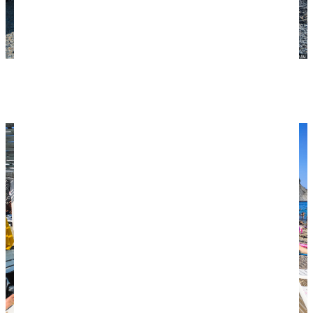
Пляж галечный, с песчаными участками. Вход в
воду песчаный.