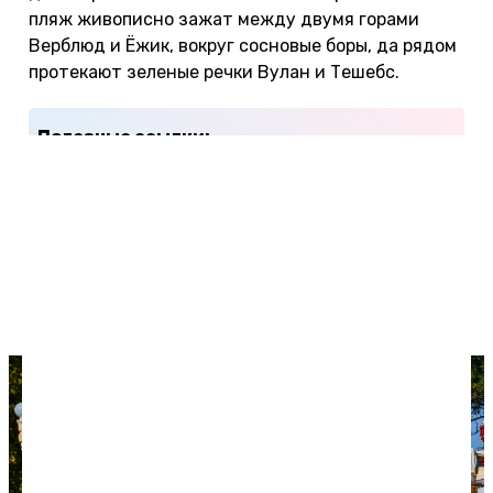
пляж живописно зажат между двумя горами
Верблюд и Ёжик, вокруг сосновые боры, да рядом
протекают зеленые речки Вулан и Тешебс.
Полезные ссылки:
Суточно
— частный сектор в Архипо-
Осиповке
Яндекс.Путешествия
и
Островок.ру
—
отели
Травелата
и
Level.Travel
— туры