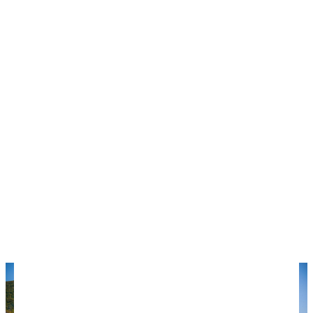
правила гигиены:
Не заглатывайте морскую воду.
Тщательно мойте фрукты, овощи и руки
перед едой. Мойте проточной водой или
бутилированной, а не в море!
Пейте бутилированную или кипяченую воду.
Не покупайте у уличных торговцев еду.
Не берите на пляж скоропортящиеся
продукты.
Если готовите сами, следите за гигиеной и
хорошо проваривайте и прожаривайте
продукты.
Следите, чтобы ребенок не засовывал в рот
камни, песок, землю и грязные руки.