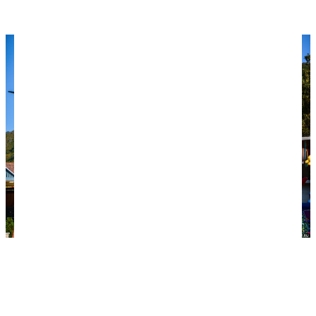
гармонии. Какая уж тут красота!
Колесо обозрения, аттракционы и полуголые
телеса за пределами пляжа присущи любому
курорту на юге России.