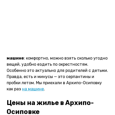
ехать до Архипо-Осиповки на автобусе или
такси. Проезд в плацкарте из Москвы до
Краснодара стоит от 5 500 ₽ в одну сторону.
Ищите билеты на сервисах
Tutu
или
Яндекс.Путешествия
. Покупайте заранее, потому
что билеты быстро разбирают. Советую брать
сразу в обе стороны.
Некоторые туристы предпочитают приезжать
на
машине
: комфортно, можно взять сколько угодно
вещей, удобно ездить по окрестностям.
Особенно это актуально для родителей с детьми.
Правда, есть и минусы — это серпантины и
пробки летом. Мы приехали в Архипо-Осиповку
как раз
на машине
.
Цены на жилье в Архипо-
Осиповке