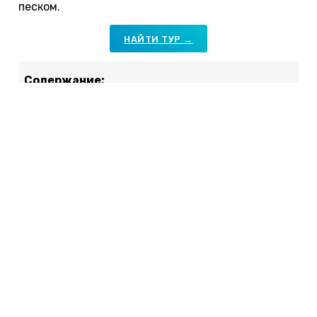
песком.
НАЙТИ ТУР →
Содержание:
Особенности отдыха
Когда отдыхать
Лучшие курорты и пляжи
Лучшие отели
Советы и отзывы
Особенности отдыха в
Таиланде с детьми
В Таиланде широкий выбор жилья на любой
кошелек. Самые высокие цены на новогодние