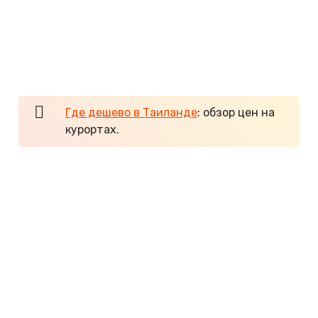
была направлена на несколько иной контингент
отдыхающих, но за последнее время
инфраструктура курорта изменилась, и в районе
Джомтьена появились бюджетные отели
семейного типа.
13 лучших пляжей Паттайи >>
Где дешево в Таиланде
: обзор цен на
курортах.
Чем заняться на отдыхе.
Практически любой
тайский курорт предлагает массу развлечений
для детей: можно посмотреть на слонов, обезьян
и других экзотических животных, прогуляться в
парке и посмотреть на морских обитателей в
огромных аквариумах, не говоря уже о морских
прогулках по островам и водных развлечениях.
Детям постарше интересны аквапарки и парки
аттракционов. При покупке экскурсии для детей