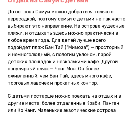
Отдых на Самуи с детьми
До острова Самуи можно добраться только с
пересадкой, поэтому семьи с детьми не так часто
выбирают это направление. На острове чудесные
пляжи, и отдыхать здесь можно практически в
любое время года. Для детей лучше всего
подойдет пляж Бан Тай ("Мимоза") — просторный
и немноголюдный, с пологим уклоном, парой
детских площадок и несколькими кафе. Другой
популярный пляж — Чонг Мон. Он более
оживленный, чем Бан Тай, здесь много кафе,
торговых лавочек и прокатных контор.
С детьми постарше можно поехать на отдых и в
другие места: более отдаленные Краби, Панган
или Ко Чанг. Маленькие экзотические острова
типа Пхи-Пхи, Тао и другие лучше посещать в
составе экскурсии.