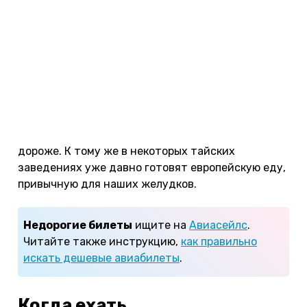
действуют скидки.
Питание
. Подходящее детское питание и смеси
для самых маленьких можно найти в крупных
торговых центрах, там же продаются молочные
продукты. Тайская пища вся слишком острая,
хотя можно заказать рис с рыбой или курицей,
попросив повара приготовить без специй ("ноу
спайси"). Можно питаться в русских кафе, но там
дороже. К тому же в некоторых тайских
заведениях уже давно готовят европейскую еду,
привычную для наших желудков.
Недорогие билеты
ищите на
Авиасейлс
.
Читайте также инструкцию,
как правильно
искать дешевые авиабилеты
.
Когда ехать