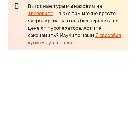
Выгодные туры мы находим на
Травелате
. Также там можно просто
забронировать отель без перелета по
цене от туроператора. Хотите
сэкономить? Изучите наши
7 способов
купить тур дешевле
.
Цены на туры в Паттайю в 2026
. Запущены
чартеры из разных городов России. Самые
дешевые путевки обычно из Иркутска и других
городов Сибири — от 110 000 ₽ на двоих за 11
ночей с прямым перелетом. Туры из Москвы и СПб
можно найти от 130 000 ₽ на двоих при перелете
с пересадкой или от 200 000 ₽ с прямым рейсом.
Вот примеры цен на путевки из Москвы:
от
Отели 1-3*
Savotel 3*
130 000 ₽