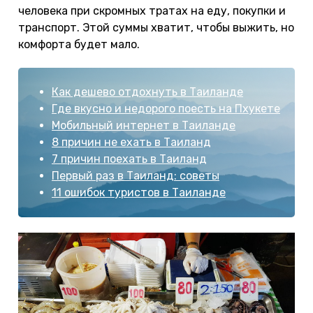
человека при скромных тратах на еду, покупки и
транспорт. Этой суммы хватит, чтобы выжить, но
комфорта будет мало.
Как дешево отдохнуть в Таиланде
Где вкусно и недорого поесть на Пхукете
Мобильный интернет в Таиланде
8 причин не ехать в Таиланд
7 причин поехать в Таиланд
Первый раз в Таиланд: советы
11 ошибок туристов в Таиланде