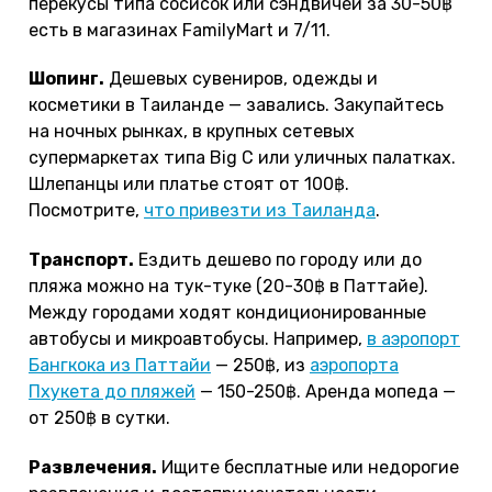
перекусы типа сосисок или сэндвичей за 30-50฿
есть в магазинах FamilyMart и 7/11.
Шопинг.
Дешевых сувениров, одежды и
косметики в Таиланде — завались. Закупайтесь
на ночных рынках, в крупных сетевых
супермаркетах типа Big C или уличных палатках.
Шлепанцы или платье стоят от 100฿.
Посмотрите,
что привезти из Таиланда
.
Транспорт.
Ездить дешево по городу или до
пляжа можно на тук-туке (20-30฿ в Паттайе).
Между городами ходят кондиционированные
автобусы и микроавтобусы. Например,
в аэропорт
Бангкока из Паттайи
— 250฿, из
аэропорта
Пхукета до пляжей
— 150-250฿. Аренда мопеда —
от 250฿ в сутки.
Развлечения.
Ищите бесплатные или недорогие