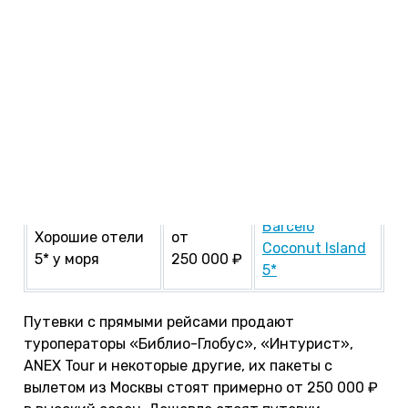
перелете со стыковками или от 220 000 ₽ на
прямом рейсе. Вот примеры цен на путевки из
Москвы:
Отели 1-3* не у
от
Baan Karon
моря
170 000 ₽
Resort 3*
Хорошие отели
от
The Beachfront
4* у моря
210 000 ₽
Phuket 4*
Barcelo
Хорошие отели
от
Coconut Island
5* у моря
250 000 ₽
5*
Путевки с прямыми рейсами продают
туроператоры «Библио-Глобус», «Интурист»,
ANEX Tour и некоторые другие, их пакеты с
вылетом из Москвы стоят примерно от 250 000 ₽