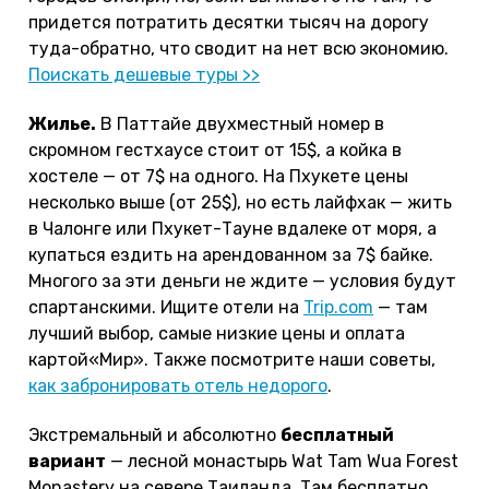
придется потратить десятки тысяч на дорогу
туда-обратно, что сводит на нет всю экономию.
Поискать дешевые туры >>
Жилье.
В Паттайе двухместный номер в
скромном гестхаусе стоит от 15$, а койка в
хостеле — от 7$ на одного. На Пхукете цены
несколько выше (от 25$), но есть лайфхак — жить
в Чалонге или Пхукет-Тауне вдалеке от моря, а
купаться ездить на арендованном за 7$ байке.
Многого за эти деньги не ждите — условия будут
спартанскими. Ищите отели на
Trip.com
— там
лучший выбор, самые низкие цены и оплата
картой«Мир». Также посмотрите наши советы,
как забронировать отель недорого
.
Экстремальный и абсолютно
бесплатный
вариант
— лесной монастырь Wat Tam Wua Forest
Monastery на севере Таиланда. Там бесплатно