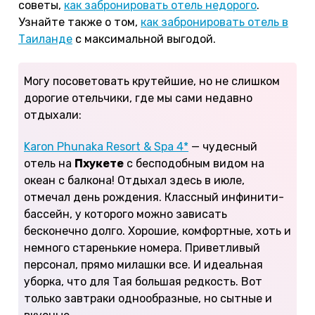
советы,
как забронировать отель недорого
.
Узнайте также о том,
как забронировать отель в
Таиланде
с максимальной выгодой.
Могу посоветовать крутейшие, но не слишком
дорогие отельчики, где мы сами недавно
отдыхали:
Karon Phunaka Resort & Spa 4*
— чудесный
отель на
Пхукете
с бесподобным видом на
океан с балкона! Отдыхал здесь в июле,
отмечал день рождения. Классный инфинити-
бассейн, у которого можно зависать
бесконечно долго. Хорошие, комфортные, хоть и
немного старенькие номера. Приветливый
персонал, прямо милашки все. И идеальная
уборка, что для Тая большая редкость. Вот
только завтраки однообразные, но сытные и