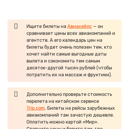
билеты в обе стороны стоят от 30$, если
покупать заранее.
Ищите билеты на
Авиасейлс
— он
сравнивает цены всех авиакомпаний и
агентств. А его календарь цен на
билеты будет очень полезен тем, кто
хочет найти самые выгодные даты
вылета и сэкономить тем самым
десяток-другой тысяч рублей (чтобы
потратить их на массаж и фруктики).
Дополнительно проверьте стоимость
перелета на китайском сервисе
Trip.com
. Билеты на рейсы зарубежных
авиакомпаний там зачастую дешевле.
Оплатить можно картой «Мир».
Сравните цены и берите там, где