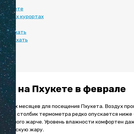
а Пхукете
 других курортах
туры
и отдыхать
е отдыхать
ться
ода на Пхукете в феврале
 лучших месяцев для посещения Пхукета. Воздух про
а ночью столбик термометра редко опускается ниже 
я немного жарче. Уровень влажности комфортен даже
ропическую жару.