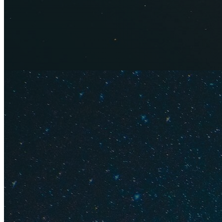
В феврале стоимост
сухого сезона. Одн
недели декабря и я
сервисах
Travelata
Цены на туры на 
дешевые путевки о
150 000 ₽ на двоих 
при перелете со ст
путевки из Москвы
Отели 1-3* не у м
Хорошие отели 4*
Хорошие отели 5*