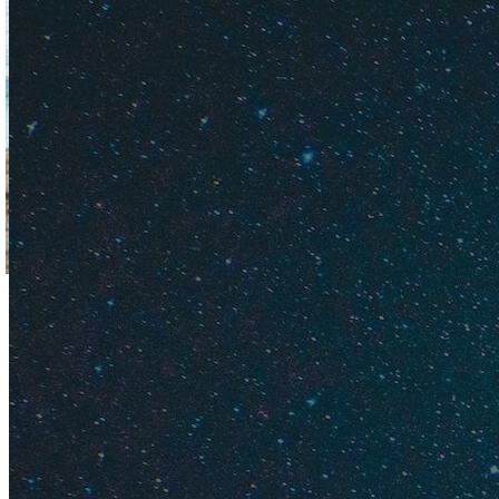
Так выглядит пляж На
Погода в 
В феврале можно п