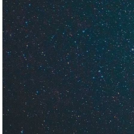
Погода н
Погода на
Цены на 
Дорого л
Где лучш
Чем заня
Советы
Какая пог
Февраль — один из
+28...+30°C днём, 
февраля становитс
плохо переносит т