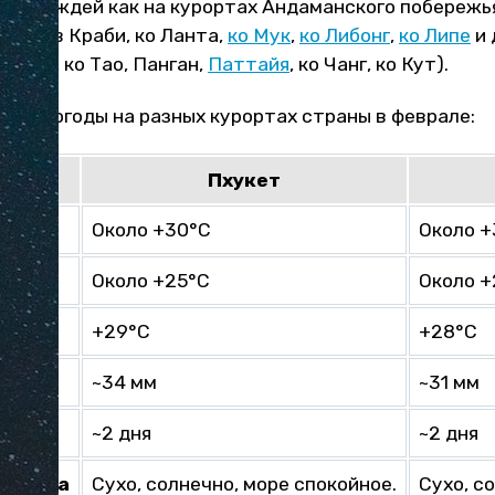
Нет дождей как на курортах Андаманского побережья
Рейли в Краби, ко Ланта,
ко Мук
,
ко Либонг
,
ко Липе
и 
Самуи
, ко Тао, Панган,
Паттайя
, ко Чанг, ко Кут).
ние погоды на разных курортах страны в феврале:
р
Пхукет
ем
Около +30°C
Около +
чью
Около +25°C
Около +
ды
+29°C
+28°C
дков
~34 мм
~31 мм
~2 дня
~2 дня
истика
Сухо, солнечно, море спокойное.
Сухо, с