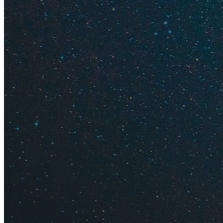
и спокойное море! 
Као Лак,
Ао Нанг
и 
Сиамского залива (
Посмотрите сравне
Парамет
Температура дн
Температура но
Температура во
Количество оса
Дождливые дни
Общая характер