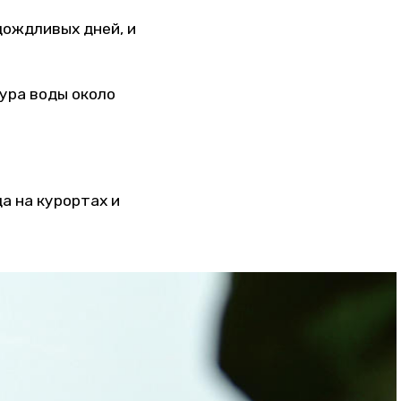
дождливых дней, и
ура воды около
да на курортах и