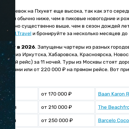
ь путевок на Пхукет еще высока, так как это серед
ако они обычно ниже, чем в пиковые новогодние и р
нваря, но существенно выше, чем в сезон дождей ле
и
Level.Travel
и бронируйте за несколько месяцев до 
Пхукет в 2026
. Запущены чартеры из разных городо
бычно из Иркутска, Хабаровска, Красноярска, Новос
(прямой рейс) за 11 ночей. Туры из Москвы стоят дор
ыковками или от 220 000 ₽ на прямом рейсе. Вот пр
:
оря
от 170 000 ₽
Baan Karon R
 у моря
от 210 000 ₽
The Beachfro
 у моря
от 250 000 ₽
Barcelo Coco