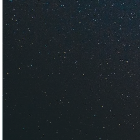
Осадки в феврале —
обычно это коротки
Море в феврале на
+29°C, как парное 
Узнайте подробнее
Читайте про
зимни
цены.