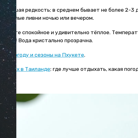
 большая редкость; в среднем бывает не более 2-3 
е тёплые ливни ночью или вечером.
 Пхукете спокойное и удивительно тёплое. Температ
молоко! Вода кристально прозрачна.
 про
погоду и сезоны на Пхукете
.
й отдых в Таиланде
: где лучше отдыхать, какая пого