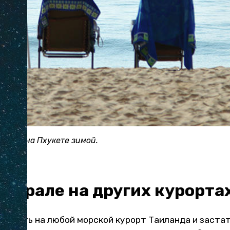
й Тон на Пхукете зимой.
феврале на других курорта
риехать на любой морской курорт Таиланда и заста