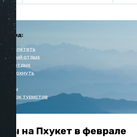
Таиланд:
рого долететь
тельный отдых
стоит отдых
во отдохнуть
детьми
урорты
х ошибок туристов
уры на Пхукет в феврале