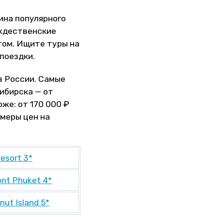
ина популярного
ождественские
том. Ищите туры на
поездки.
в России. Самые
ибирска — от
оже: от 170 000 ₽
имеры цен на
esort 3*
nt Phuket 4*
nut Island 5*