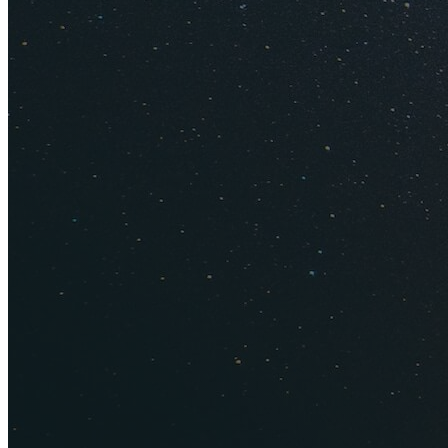
Важное про 
Как недо
Самостоя
Сколько 
Как деше
Отдых с 
Лучшие к
11 главны
Цены на т