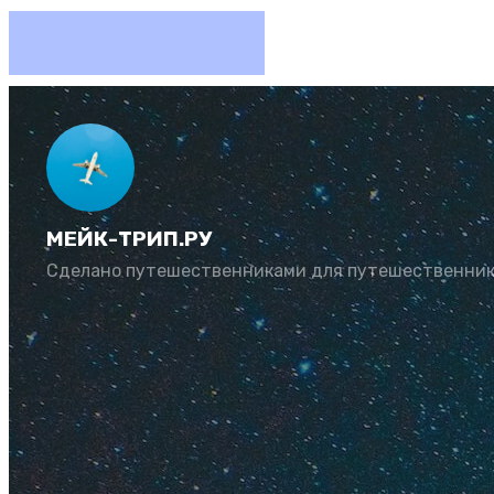
Отдых н
МЕЙК-ТРИП.РУ
Автор:
Рената Му
Сделано путешественниками для путешественни
Если вы мечтаете 
станет безупречны
избежав распростр
Содержание