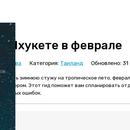
а Пхукете в феврале
кминова
Категория:
Таиланд
Обновлено: 31
ков
сменить зимнюю стужу на тропическое лето, февра
м выбором. Этот гид поможет вам спланировать отд
аненных ошибок.
: