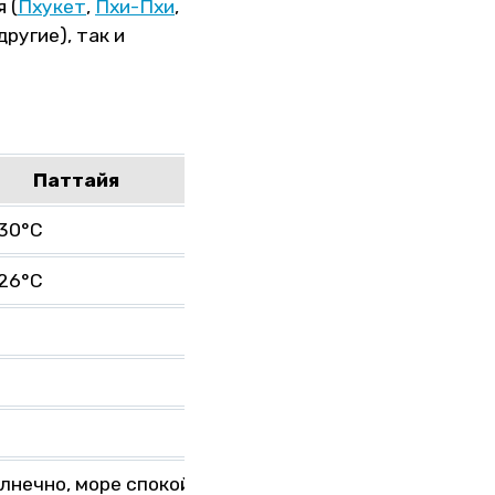
 (
Пхукет
,
Пхи-Пхи
,
другие), так и
Паттайя
Самуи
30°C
Около +28°C
26°C
Около +27°C
+28°C
~50 мм
~4 дня
олнечно, море спокойное.
Сухо, солнечно, море спо