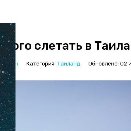
орого слетать в Таил
иницын
Категория:
Таиланд
Обновлено: 02 
ков