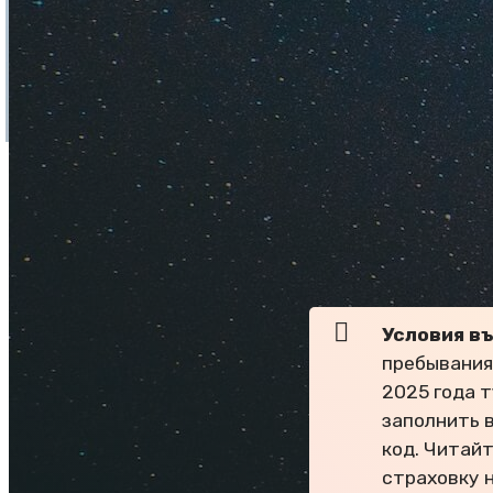
Страна улыбок, ман
недорого долететь 
Условия в
пребывания 
2025 года 
заполнить в
код. Читай
страховку 