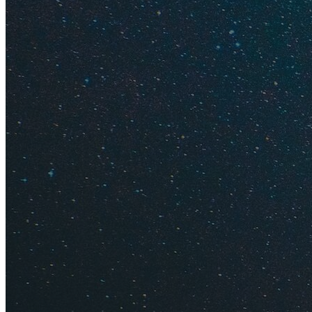
авиакомпаний
Проверьте цены
Проверьте биле
даты
Проверьте разн
Посмотрите
бил