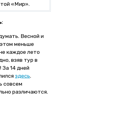
ртой «Мир».
ь
:
думать. Весной и
и этом меньше
 не каждое лето
но, взяв тур в
 За 14 дней
елился
здесь
.
ть совсем
льно различаются.