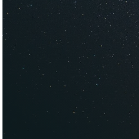
Покупайте билет
Летайте беспла
Узнайте,
как по
авиабилеты де
Бронируйте оте