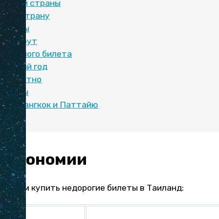
 другой страны
етью страну
 билеты
 маршрут
обратного билета
а Новый год
бесплатно
опросы
 про Бангкок и Паттайю
о экономии
ут вам купить недорогие билеты в Таиланд:
всех