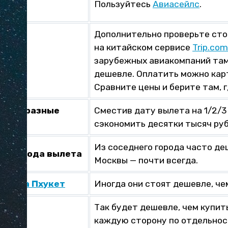
Пользуйтесь
Авиасейлс
.
Дополнительно проверьте сто
на китайском сервисе
Trip.co
зарубежных авиакомпаний та
дешевле. Оплатить можно кар
Сравните цены и берите там, г
ты на разные
Сместив дату вылета на 1/2/3
сэкономить десятки тысяч руб
Из соседнего города часто деш
ые города вылета
Москвы — почти всегда.
еты на Пхукет
Иногда они стоят дешевле, чем
Так будет дешевле, чем купит
каждую сторону по отдельнос