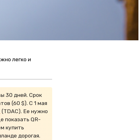
жно легко и
ы 30 дней. Срок
ов (60 $). С 1 мая
я
(TDAC). Ее нужно
це показать QR-
ем купить
иланде дорогая.