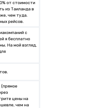
80% от стоимости
ть из Таиланда в
же, чем туда.
ных рейсов.
виакомпаний с
 ей я бесплатно
ны. На мой взгляд,
для
тов.
у
(прямое
ерез
трите цены на
шевле, чем на