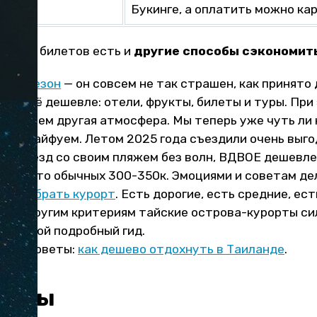
Букинге, а оплатить можно ка
шевых билетов есть и
другие способы сэкономит
зкий сезон
— он совсем не так страшен, как принято 
нде всё дешевле: отели, фрукты, билеты и туры. Пр
е совсем другая атмосфера. Мы теперь уже чуть ли
нд и кайфуем. Летом 2025 года съездили очень выгод
 5 звезд со своим пляжем без волн, ВДВОЕ дешевле!
к вместо обычных 300-350к. Эмоциями и советам д
ьно выбрать курорт
. Есть дорогие, есть средние, ес
 и по другим критериям тайские острова-курорты си
ылке мой подробный гид.
рите советы:
как дешево отдохнуть в Таиланде
.
ейсы