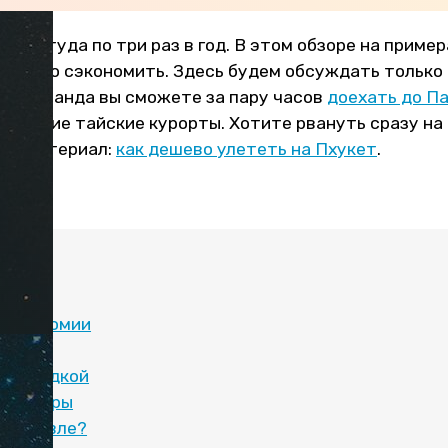
таю туда по три раз в год. В этом обзоре на пример
к можно сэкономить. Здесь будем обсуждать только
цы Таиланда вы сможете за пару часов
доехать до П
а другие тайские курорты. Хотите рвануть сразу на
ый материал:
как дешево улететь на Пхукет
.
:
о экономии
ейсы
пересадкой
 чартеры
у дешевле?