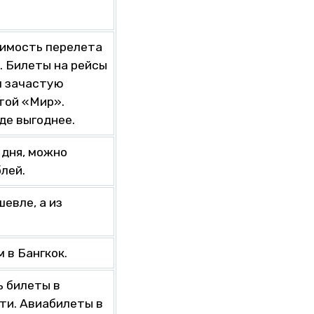
имость перелета
m
. Билеты на рейсы
м зачастую
той «Мир».
де выгоднее.
 дня, можно
лей.
евле, а из
 в Бангкок.
ь билеты в
ти. Авиабилеты в