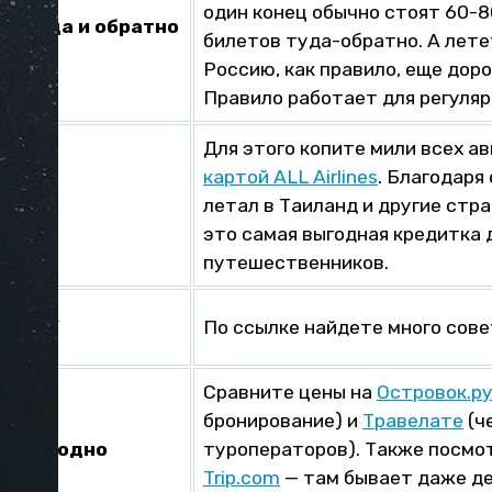
один конец обычно стоят 60-
ы туда и обратно
билетов туда-обратно. А лете
Россию, как правило, еще доро
Правило работает для регуляр
Для этого копите мили всех а
картой ALL Airlines
. Благодаря
тно
летал в Таиланд и другие стра
это самая выгодная кредитка 
путешественников.
купать
По ссылке найдете много сове
шевле
Сравните цены на
Островок.р
бронирование) и
Травелате
(ч
ли выгодно
туроператоров). Также посмо
Trip.com
— там бывает даже де