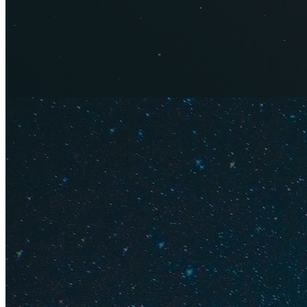
Помимо покупки де
Полететь в
ни
летом в Таила
людей и вообщ
гоняем в Таила
классный отель
заплатили 160
Нужно
правил
копеечные. Да
Читайте по сс
Также посмот
Прямые р