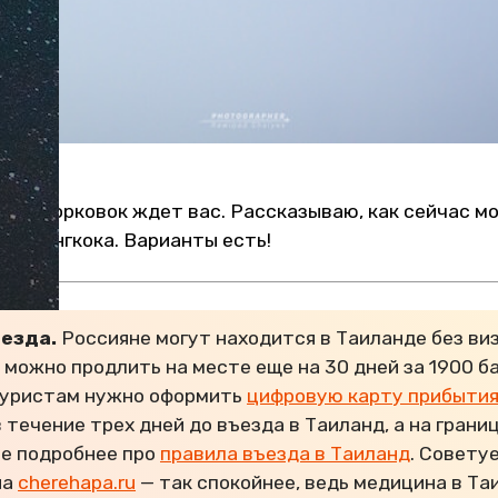
го и морковок ждет вас. Рассказываю, как сейчас мо
до Бангкока. Варианты есть!
ъезда
.
Россияне могут находится в Таиланде без виз
можно продлить на месте еще на 30 дней за 1900 бат
туристам нужно оформить
цифровую карту прибыти
 течение трех дней до въезда в Таиланд, а на грани
те подробнее про
правила въезда в Таиланд
. Совету
на
cherehapa.ru
— так спокойнее, ведь медицина в Та