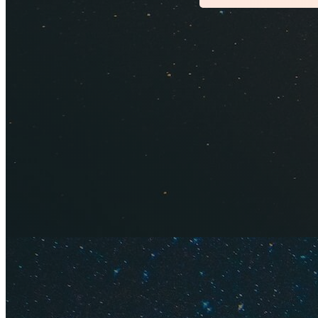
Люблю Таиланд и ле
имеются пути и ка
Бангкок
. Из столи
недорого улететь н
читайте специальн
Ну, поехали.
Содержание
Советы п
Прямые р
Рейсы с 
Дешевые
А по тур