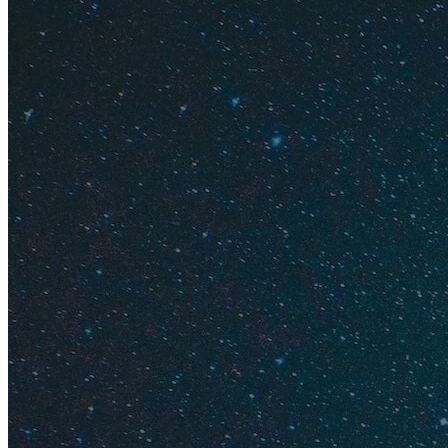
Вылет из
Через тр
Акции на
Сложный
Наличие 
Билеты н
Слетать 
Частые в
Полезное
Советы п
Эти действия помог
Сравните цены 