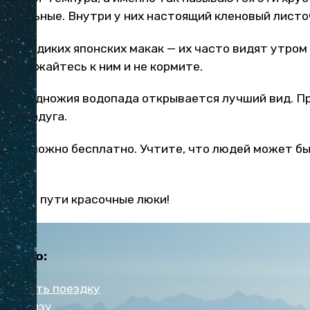
арамельные. Внутри у них настоящий кленовый листоч
етите диких японских макак — их часто видят утром
приближайтесь к ним и не кормите.
та у подножия водопада открывается лучший вид. П
рает радуга.
опад можно бесплатно. Учтите, что людей может бы
ите по пути красочные люки!
Японию:
нировать поездку
чить визу