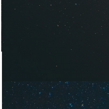
Водопад Миноо в сум
Тропа идет вдоль р
— именно поэтому с
самом начале пути 
встретите храм Рёа
здесь обязательно
бобовой пастой). 