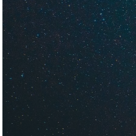
Как деше
Сколько 
Сколько 
Как разу
Цены на 
Что попр
Когда лу
Маршрут
Что посм
Что посм
Как поль
Что нужн