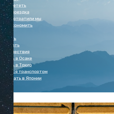
во долететь
стоит поездка
денег потратили мы
мно сэкономить
еду
обовать
чше ехать
 путешествия
отреть в Осаке
отреть в Токио
зоваться транспортом
о сделать в Японии