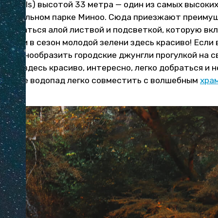
oh Falls) высотой 33 метра — один из самых высоких
ациональном парке Миноо. Сюда приезжают преимущ
любоваться алой листвой и подсветкой, которую вк
очем, и в сезон молодой зелени здесь красиво! Если 
 и разнообразить городские джунгли прогулкой на с
айти: здесь красиво, интересно, легко добраться и 
у. А еще водопад легко совместить с волшебным
хра