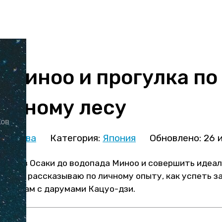
 Миноо и прогулка по
анному лесу
ков
кминова
Категория:
Япония
Обновлено: 26 
ться из Осаки до водопада Миноо и совершить идеал
 Также рассказываю по личному опыту, как успеть з
д и храм с дарумами Кацуо-дзи.