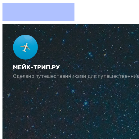
Водопад
зачаров
МЕЙК-ТРИП.РУ
Сделано путешественниками для путешественни
Автор:
Рената Му
Узнайте, как добра
города на природу!
посмотреть водопа