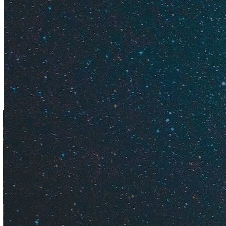
Водопад Миноо (Min
Он расположен в н
момидзи, чтобы по
захода солнца. Впр
выехать на природу
лучшего места не н
подниматься в гор