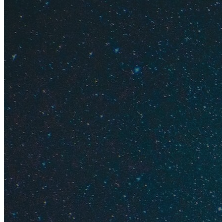
листья, сладкие, к
Если повезет, встр
месяцы. Только не 
С деревянного мос
в брызгах часто иг
Посмотреть на вод
в выходные.
Кстати, не пропуст
Важное про 
Как спла
Как полу