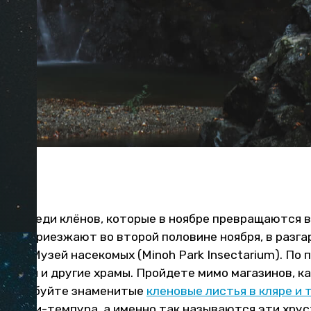
ерках.
еки среди клёнов, которые в ноябре превращаются 
юда приезжают во второй половине ноября, в разга
есть Музей насекомых (Minoh Park Insectarium). По 
н-дзи и другие храмы. Пройдете мимо магазинов, ка
 попробуйте знаменитые
кленовые листья в кляре и 
Момидзи-темпура, а именно так называются эти хру