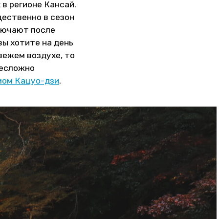
 в регионе Кансай.
ественно в сезон
лючают после
вы хотите на день
вежем воздухе, то
несложно
мом Кацуо-дзи
.